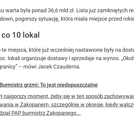
u warta była ponad 36,6 mld zł. Lista już zamkniętych res
ckdown, pogorszy sytuację, która miała miejsce przed rok
co 10 lokal
 te miejsca, które już wcześniej nastawione były na dosta
oc. lokali organizuje dostawy i sprzedaje na wynos. „Oko
j granicy” – mówi Jacek Czauderna.
 Burmistrz grzmi: To jest niedopuszczalne
ył najgorszy moment, żeby się w ten sposób zachowywać
wania w Zakopanem, szczególnie w okresie, kiedy walcz
ział PAP burmistrz Zakopanego...