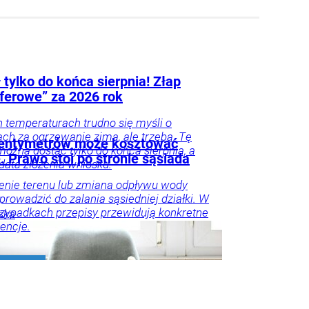
 tylko do końca sierpnia! Złap
yferowe” za 2026 rok
h temperaturach trudno się myśli o
ch za ogrzewanie zimą, ale trzeba. Tę
centymetrów może kosztować
można dostać tylko do końca sierpnia, a
. Prawo stoi po stronie sąsiada
 data złożenia wniosku.
enie terenu lub zmiana odpływu wody
rowadzić do zalania sąsiedniej działki. W
rzypadkach przepisy przewidują konkretne
ska
encje.
ieruchomości