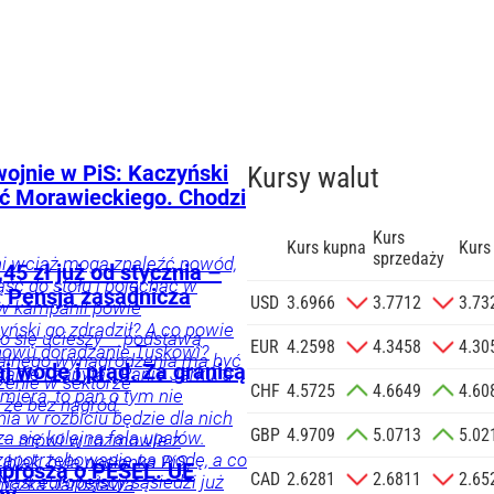
wojnie w PiS: Kaczyński
Kursy walut
yć Morawieckiego. Chodzi
Kurs
Kurs kupna
Kurs
sprzedaży
ni wciąż mogą znaleźć powód,
45 zł już od stycznia –
ąść do stołu i pojechać w
 Pensja zasadnicza
zgodę na
USD
3.6966
3.7712
3.73
 w kampanii powie
 na podany
ński go zdradził? A co powie
o się ucieszy – podstawą
informacji
EUR
4.2598
4.3458
4.30
nowu doradzanie Tuskowi?
alnego wynagrodzenia ma być
Agencji
j wodę i prąd. Za granicą
anie i zapyta: „Panie Jarku, a
zenie w sektorze
Reklamowej
CHF
4.5725
4.6649
4.60
emiera, to pan o tym nie
, że bez nagród.
 o.o. w imieniu
ia w rozbiciu będzie dla nich
GBP
4.9709
5.0713
5.02
a zlecenie jej
a się kolejna fala upałów.
a – mówi w rozmowie z
zapotrzebowanie na wodę, a co
znesowych.
ubiak, była posłanka PiS,
oproszą o PESEL. UE
CAD
2.6281
2.6811
2.65
 Nasi europejscy sąsiedzi już
iczka Jarosława