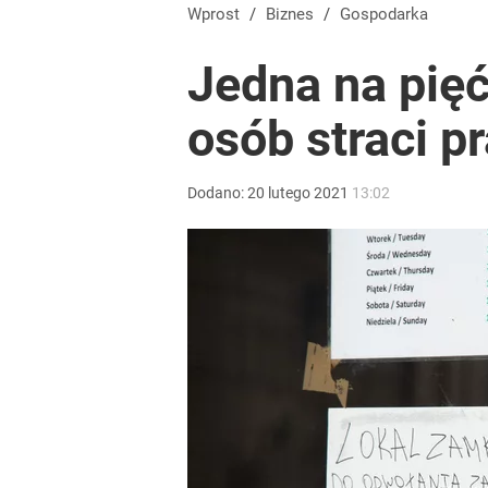
Farmacja: wzrost pod presją. co czeka branżę do 
Wprost
/
Biznes
/
Gospodarka
Jedna na pięć
dodaj
osób straci p
Prawdziwa wartość różnorodności
Dodano:
20
lutego
2021
13:02
dodaj
Nawrocki ma szansę na drugą kadencję? Tak ocenil
1