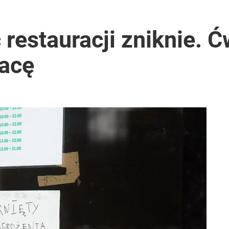
2030 roku?
 restauracji zniknie. Ć
racę
i go Polacy. Sondaż dla „Wprost”