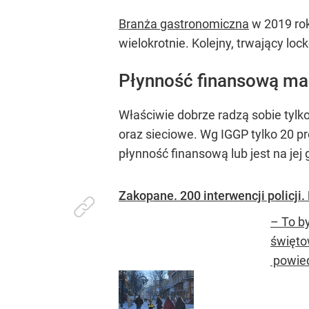
Branża gastronomiczna
w 2019 rok
wielokrotnie. Kolejny, trwający lo
Płynność finansową ma 
Właściwie dobrze radzą sobie tylko
oraz sieciowe. Wg IGGP tylko 20 pr
płynność finansową lub jest na je
Zakopane. 200 interwencji policji.
– To b
święto
powied