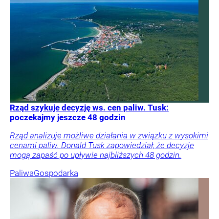
Rząd szykuje decyzję ws. cen paliw. Tusk:
poczekajmy jeszcze 48 godzin
Rząd analizuje możliwe działania w związku z wysokimi
cenami paliw. Donald Tusk zapowiedział, że decyzje
mogą zapaść po upływie najbliższych 48 godzin.
Paliwa
Gospodarka