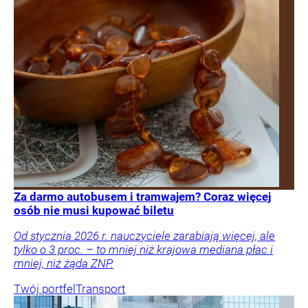
Za darmo autobusem i tramwajem? Coraz więcej
osób nie musi kupować biletu
Od stycznia 2026 r. nauczyciele zarabiają więcej, ale
tylko o 3 proc. – to mniej niż krajowa mediana płac i
mniej, niż żąda ZNP.
Twój portfel
Transport