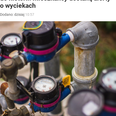
o wyciekach
Dodano:
dzisiaj
10:57