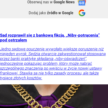
Obserwuj nas
w
Google News
Dodaj jako
źródło w Google
Sąd rozprawił się z bankową fikcją. „Niby-potrącenia”
pod ostrzałem
Jedno sądowe pouczenie wywołało większe poruszenie niż
niejeden wyrok. Sędzia otwarcie zakwestionował stosowaną
przez banki praktykę składania „niby-oświadczeń”,
jednocześnie pokazując problem, który może nabrać
szczególnego znaczenia po wejściu w życie nowej ustawy
frankowej. Stawką są nie tylko zasady procesu, ale także
tysiące złotych kosztów.