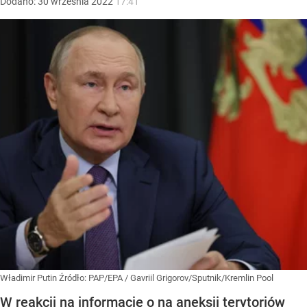
Dodano:
30
września
2022
17:41
Władimir Putin
Źródło:
PAP/EPA
/
Gavriil Grigorov/Sputnik/Kremlin Pool
W reakcji na informację o na aneksji terytoriów