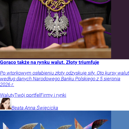
Gorąco także na rynku walut. Złoty triumfuje
Po wtorkowym osłabieniu złoty odzyskuje siły. Oto kursy walut
według danych Narodowego Banku Polskiego z 5 sierpnia
2026 r.
Waluty
Twój portfel
Firmy i rynki
Beata Anna
Święcicka