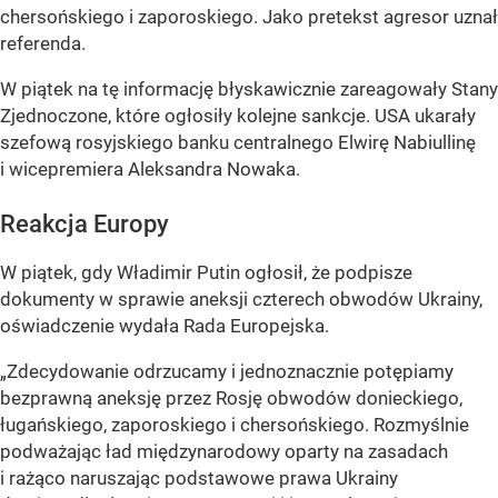
chersońskiego i zaporoskiego. Jako pretekst agresor uznał
referenda.
W piątek na tę informację błyskawicznie zareagowały Stany
Zjednoczone, które ogłosiły kolejne sankcje. USA ukarały
szefową rosyjskiego banku centralnego Elwirę Nabiullinę
i wicepremiera Aleksandra Nowaka.
Reakcja Europy
W piątek, gdy Władimir Putin ogłosił, że podpisze
dokumenty w sprawie aneksji czterech obwodów Ukrainy,
oświadczenie wydała Rada Europejska.
„Zdecydowanie odrzucamy i jednoznacznie potępiamy
bezprawną aneksję przez Rosję obwodów donieckiego,
ługańskiego, zaporoskiego i chersońskiego. Rozmyślnie
podważając ład międzynarodowy oparty na zasadach
i rażąco naruszając podstawowe prawa Ukrainy