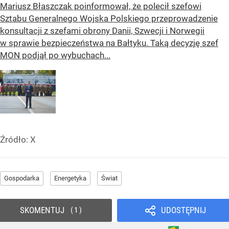
Mariusz Błaszczak poinformował, że polecił szefowi
Sztabu Generalnego Wojska Polskiego przeprowadzenie
konsultacji z szefami obrony Danii, Szwecji i Norwegii
w sprawie bezpieczeństwa na Bałtyku. Taką decyzję szef
MON podjął po wybuchach...
Źródło:
X
Gospodarka
Energetyka
Świat
SKOMENTUJ
UDOSTĘPNIJ
1