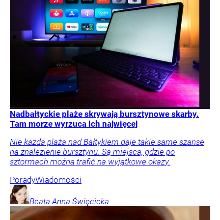
Nadbałtyckie plaże skrywają bursztynowe skarby.
Tam morze wyrzuca ich najwięcej
Nie każda plaża nad Bałtykiem daje takie same szanse
na znalezienie bursztynu. Są miejsca, gdzie po
sztormach można trafić na wyjątkowe okazy.
Porady
Wiadomości
Beata Anna
Święcicka