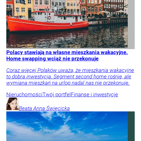
Polacy stawiają na własne mieszkania wakacyjne.
Home swapping wciąż nie przekonuje
Coraz więcej Polaków uważa, że mieszkania wakacyjne
to dobra inwestycja. Segment second home rośnie, ale
wymiana mieszkań na urlop nadal nas nie przekonuje.
Nieruchomości
Twój portfel
Finanse i inwestycje
Beata Anna
Święcicka