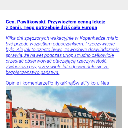
Gen. Pawlikowski: Przywiozłem cenną lekcję
z Danii. Tego potrzebuje dziś cała Europa
Kilka dni spędzonych wakacyjnie w Kopenhadze miało
być przede wszystkim odpoczynkiem. I rzeczywiście
było. Ale jak to często bywa, zawodowe doświadczenie
sprawia, że nawet podczas urlopu trudno całkowicie
przestać obserwować otaczającą rzeczywistość.
Zwłaszcza gdy przez wiele lat odpowiadało się za
bezpieczeństwo państwa.
Opinie i komentarze
Polityka
Kraj
Świat
Tylko u Nas