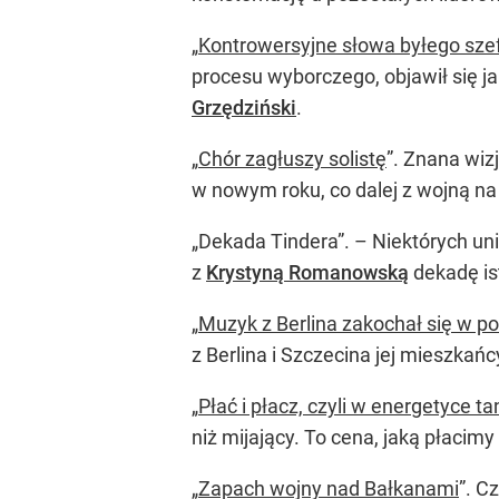
„
Kontrowersyjne słowa byłego sz
procesu wyborczego, objawił się j
Grzędziński
.
„
Chór zagłuszy solistę
”. Znana wi
w nowym roku, co dalej z wojną na 
„Dekada Tindera”. – Niektórych uni
z
Krystyną Romanowską
dekadę is
„
Muzyk z Berlina zakochał się w pol
z Berlina i Szczecina jej mieszka
„
Płać i płacz, czyli w energetyce tan
niż mijający. To cena, jaką płaci
„
Zapach wojny nad Bałkanami
”. C