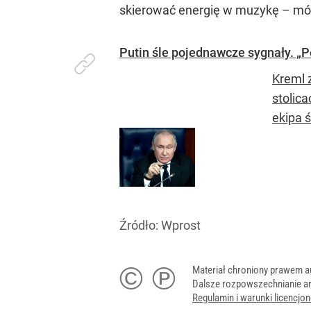
skierować energię w muzykę – m
Putin śle pojednawcze sygnały. „P
Kreml 
stolic
ekipa 
Źródło:
Wprost
© ℗
Materiał chroniony prawem a
Dalsze rozpowszechnianie ar
Regulamin i warunki licencj