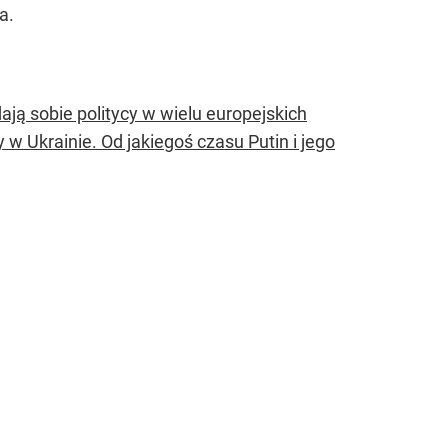
a.
ją sobie politycy w wielu europejskich
w Ukrainie. Od jakiegoś czasu Putin i jego