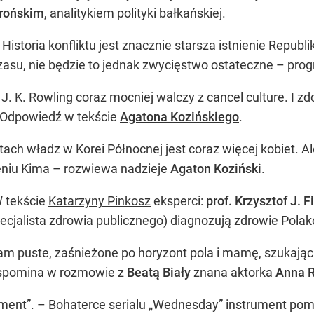
rońskim
, analitykiem polityki bałkańskiej.
. Historia konfliktu jest znacznie starsza istnienie Republ
asu, nie będzie to jednak zwycięstwo ostateczne – pro
. J. K. Rowling coraz mocniej walczy z cancel culture. I 
? Odpowiedź w tekście
Agatona Kozińskiego
.
ytach władz w Korei Północnej jest coraz więcej kobiet. 
zeniu Kima – rozwiewa nadzieje
Agaton Koziński
.
W tekście
Katarzyny Pinkosz
eksperci:
prof. Krzysztof J. Fi
ecjalista zdrowia publicznego) diagnozują zdrowie Polak
am puste, zaśnieżone po horyzont pola i mamę, szukającą 
spomina w rozmowie z
Beatą Biały
znana aktorka
Anna 
ument
”. – Bohaterce serialu „Wednesday” instrument pomag