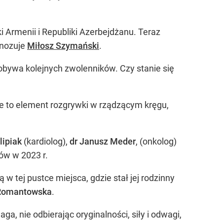
iki Armenii i Republiki Azerbejdżanu. Teraz
gnozuje
Miłosz Szymański
.
zdobywa kolejnych zwolenników. Czy stanie się
Ale to element rozgrywki w rządzącym kręgu,
lipiak
(kardiolog),
dr Janusz Meder
, (onkolog)
ów w 2023 r.
w tej pustce miejsca, gdzie stał jej rodzinny
Romantowska
.
a, nie odbierając oryginalności, siły i odwagi,