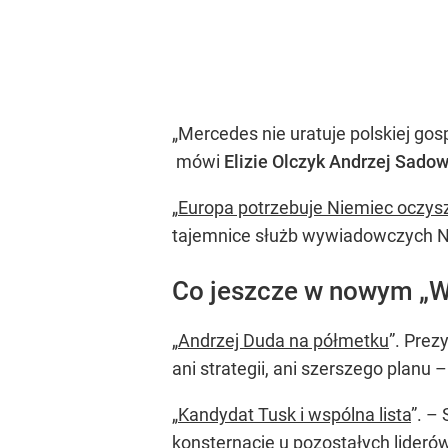
„Mercedes nie uratuje polskiej gos
mówi
Elizie Olczyk Andrzej Sadow
„
Europa potrzebuje Niemiec oczy
tajemnice służb wywiadowczych 
Co jeszcze w nowym „W
„
Andrzej Duda na półmetku
”. Prez
ani strategii, ani szerszego planu 
„
Kandydat Tusk i wspólna lista
”. –
konsternację u pozostałych lideró