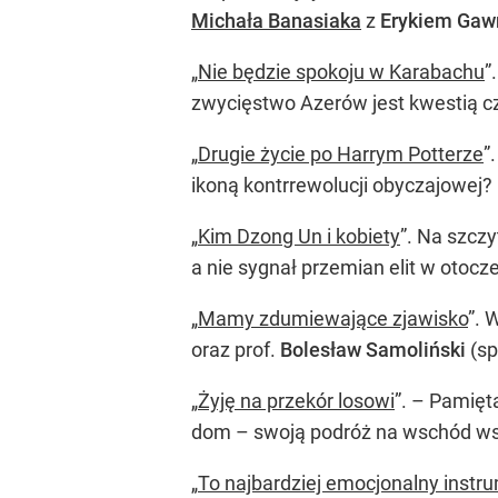
Michała Banasiaka
z
Erykiem Gaw
„
Nie będzie spokoju w Karabachu
”
zwycięstwo Azerów jest kwestią cz
„
Drugie życie po Harrym Potterze
”
ikoną kontrrewolucji obyczajowej
„
Kim Dzong Un i kobiety
”. Na szcz
a nie sygnał przemian elit w otoc
„
Mamy zdumiewające zjawisko
”. 
oraz prof.
Bolesław Samoliński
(sp
„
Żyję na przekór losowi
”. – Pamięt
dom – swoją podróż na wschód w
„
To najbardziej emocjonalny instr