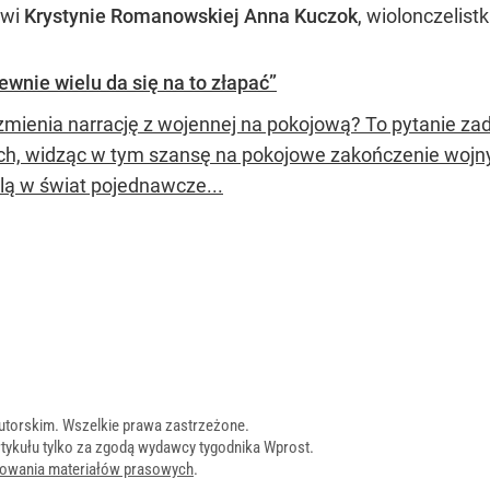
ówi
Krystynie Romanowskiej Anna Kuczok
, wiolonczelistk
ewnie wielu da się na to złapać”
zmienia narrację z wojennej na pokojową? To pytanie zada
ach, widząc w tym szansę na pokojowe zakończenie wojny 
ślą w świat pojednawcze...
utorskim. Wszelkie prawa zastrzeżone.
tykułu tylko za zgodą wydawcy tygodnika Wprost.
onowania materiałów prasowych
.