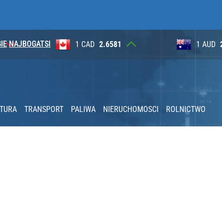
IE
NAJBOGATSI
1
1 AUD
2.6230
100 JP
KTURA
TRANSPORT
PALIWA
NIERUCHOMOSCI
ROLNICTWO