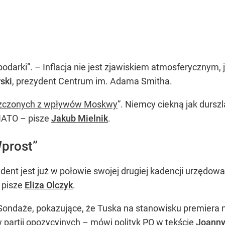
podarki”. – Inflacja nie jest zjawiskiem atmosferycznym,
ski
, prezydent Centrum im. Adama Smitha.
szczonych z wpływów Moskwy
”. Niemcy ciekną jak durs
NATO – pisze
Jakub Mielnik
.
prost”
ydent jest już w połowie swojej drugiej kadencji urzędowa
– pisze
Eliza Olczyk
.
 Sondaże, pokazujące, że Tuska na stanowisku premiera
w partii opozycyjnych – mówi polityk PO w tekście
Joanny