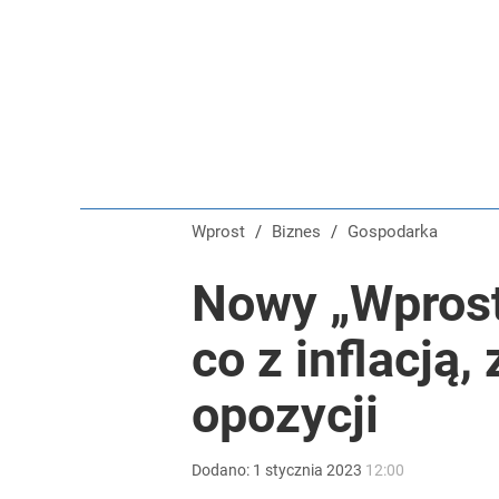
Wprost
/
Biznes
/
Gospodarka
Nowy „Wprost
co z inflacją
opozycji
Dodano:
1
stycznia
2023
12:00