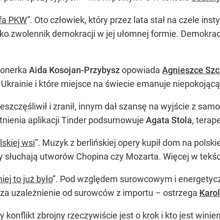
efa PKW
”. Oto człowiek, który przez lata stał na czele ins
ako zwolennik demokracji w jej ułomnej formie. Demokrac
zjonerka
Aida Kosojan-Przybysz
opowiada
Agnieszce Szc
Ukrainie i które miejsce na świecie emanuje niepokojącą
eszczęśliwił i zranił, innym dał szansę na wyjście z sa
tnienia aplikacji Tinder podsumowuje
Agata Stola
, terap
skiej wsi
”. Muzyk z berlińskiej opery kupił dom na polsk
ńcy słuchają utworów Chopina czy Mozarta. Więcej w tekś
iej to już było
”. Pod względem surowcowym i energetycz
my za uzależnienie od surowców z importu – ostrzega
Karo
zy konflikt zbrojny rzeczywiście jest o krok i kto jest w