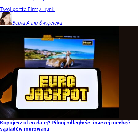
Twój portfel
Firmy i rynki
Beata Anna
Święcicka
Kupujesz ul co dalej? Pilnuj odległości inaczej niechęć
sąsiadów murowana