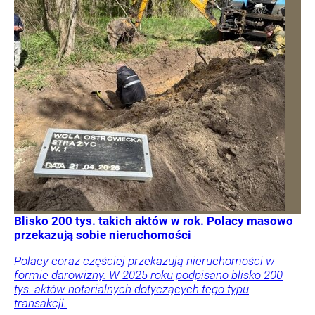
Blisko 200 tys. takich aktów w rok. Polacy masowo
przekazują sobie nieruchomości
Polacy coraz częściej przekazują nieruchomości w
formie darowizny. W 2025 roku podpisano blisko 200
tys. aktów notarialnych dotyczących tego typu
transakcji.