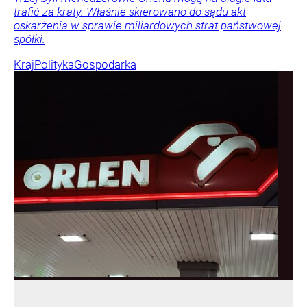
trafić za kraty. Właśnie skierowano do sądu akt
oskarżenia w sprawie miliardowych strat państwowej
spółki.
Kraj
Polityka
Gospodarka