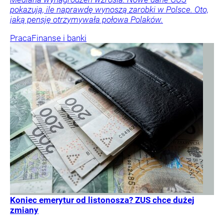
pokazują, ile naprawdę wynoszą zarobki w Polsce. Oto,
jaką pensję otrzymywała połowa Polaków.
Praca
Finanse i banki
Koniec emerytur od listonosza? ZUS chce dużej
zmiany