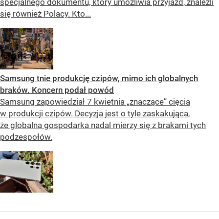
specjalnego dokumentu, który umożliwia przyjazd, znaleźli
się również Polacy. Kto...
Samsung tnie produkcję czipów, mimo ich globalnych
braków. Koncern podał powód
Samsung zapowiedział 7 kwietnia „znaczące” cięcia
w produkcji czipów. Decyzja jest o tyle zaskakująca,
że globalna gospodarka nadal mierzy się z brakami tych
podzespołów.