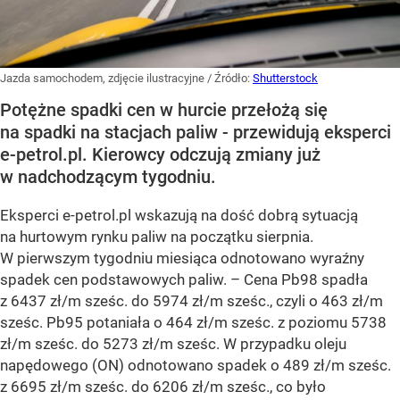
Jazda samochodem, zdjęcie ilustracyjne
/ Źródło:
Shutterstock
Potężne spadki cen w hurcie przełożą się
na spadki na stacjach paliw - przewidują eksperci
e-petrol.pl. Kierowcy odczują zmiany już
w nadchodzącym tygodniu.
Eksperci e-petrol.pl wskazują na dość dobrą sytuacją
na hurtowym rynku paliw na początku sierpnia.
W pierwszym tygodniu miesiąca odnotowano wyraźny
spadek cen podstawowych paliw. –
Cena Pb98 spadła
z 6437 zł/m sześc. do 5974 zł/m sześc., czyli o 463 zł/m
sześc. Pb95 potaniała o 464 zł/m sześc. z poziomu 5738
zł/m sześc. do 5273 zł/m sześc. W przypadku oleju
napędowego (ON) odnotowano spadek o 489 zł/m sześc.
z 6695 zł/m sześc. do 6206 zł/m sześc., co było