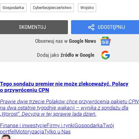
Gospodarka
Cyberbezpieczeństwo
Wojsko
SKOMENTUJ
UDOSTĘPNIJ
Obserwuj nas
w
Google News
Dodaj jako
źródło w Google
Tego sondażu premier nie może zlekceważyć. Polacy
o przywróceniu CPN
Prawie dwie trzecie Polaków chce przywrócenia pakietu CPN
na dwa ostatnie tygodnie wakacji – wynika z sondażu dla
„Wprost”. Decyzja w tej sprawie lada dzień.
Finanse i inwestycje
Firmy i rynki
Gospodarka
Twój
portfel
Motoryzacja
Tylko u Nas