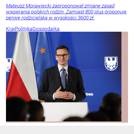
Mateusz Morawiecki zaproponował zmianę zasad
wspierania polskich rodzin. Zamiast 800 plus proponuje
pensję rodzicielską w wysokości 3600 zł.
Kraj
Polityka
Gospodarka