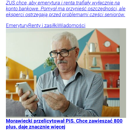
ZUS chce, aby emerytura i renta trafiały wyłącznie na
konto bankowe. Pomysł ma przynieść oszczędności, ale
eksperci ostrzegają przed problemami części seniorów.
Emerytury
Renty i zasiłki
Wiadomości
Morawiecki przelicytował PiS. Chce zawieszać 800
plus, daje znacznie więcej