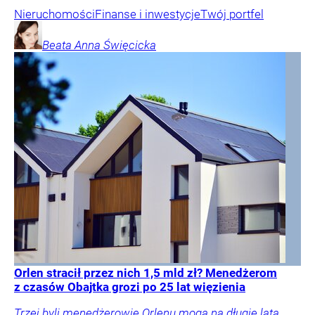
Nieruchomości
Finanse i inwestycje
Twój portfel
Beata Anna
Święcicka
Orlen stracił przez nich 1,5 mld zł? Menedżerom
z czasów Obajtka grozi po 25 lat więzienia
Trzej byli menedżerowie Orlenu mogą na długie lata