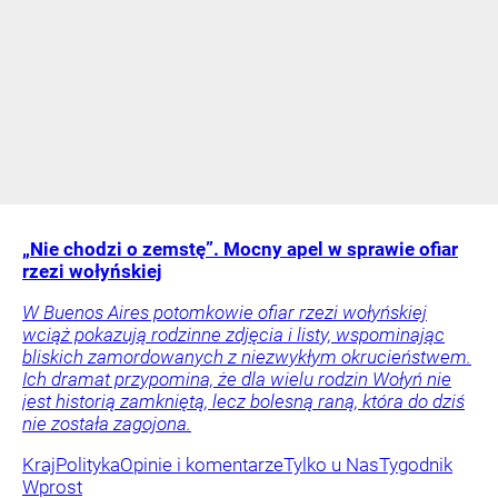
„Nie chodzi o zemstę”. Mocny apel w sprawie ofiar
rzezi wołyńskiej
W Buenos Aires potomkowie ofiar rzezi wołyńskiej
wciąż pokazują rodzinne zdjęcia i listy, wspominając
bliskich zamordowanych z niezwykłym okrucieństwem.
Ich dramat przypomina, że dla wielu rodzin Wołyń nie
jest historią zamkniętą, lecz bolesną raną, która do dziś
nie została zagojona.
Kraj
Polityka
Opinie i komentarze
Tylko u Nas
Tygodnik
Wprost