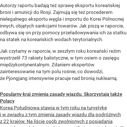
Autorzy raportu badają też sprawę eksportu koreańskiej
broni i amunicji do Rosji. Zajmują się też procederem
nielegalnego eksportu węgla i importu do Korei Północnej
innych, objętych sankcjami towarów. Jak piszą w raporcie,
odbywa się on przy pomocy przeładowywania ich za statku
na statek na koreańskich wodach terytorialnych.
Jak czytamy w raporcie, w zeszłym roku koreański reżim
wystrzelił 73 rakiety balistyczne, w tym osiem o zasięgu
międzykontynentalnym. Zdaniem ekspertów
zainteresowanie na tym polu rośnie, co dowodzi,
że Pjongjang intensywnie pracuje nad bronią nuklearną.
Popularny kraj zmienia zasady wjazdu. Skorzystają także
Polacy
Korea Południowa stawia w tym roku na turystykę
i w związku z tym zmienia zasady wjazdu dla podróżnych
z 22 krajów. Na liście osób zwolnionych z posiadania