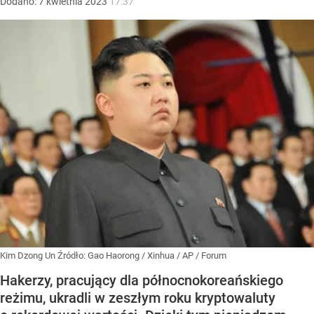
Dodano:
7
kwietnia
2023
17:37
Kim Dzong Un
Źródło:
Gao Haorong / Xinhua / AP / Forum
Hakerzy, pracujący dla północnokoreańskiego
reżimu, ukradli w zeszłym roku kryptowaluty