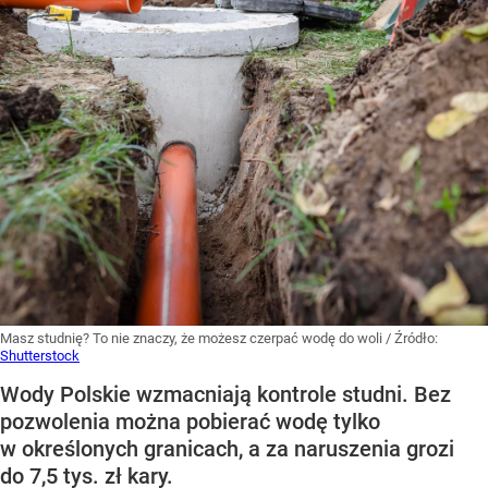
Masz studnię? To nie znaczy, że możesz czerpać wodę do woli
/ Źródło:
Shutterstock
Wody Polskie wzmacniają kontrole studni. Bez
pozwolenia można pobierać wodę tylko
w określonych granicach, a za naruszenia grozi
do 7,5 tys. zł kary.