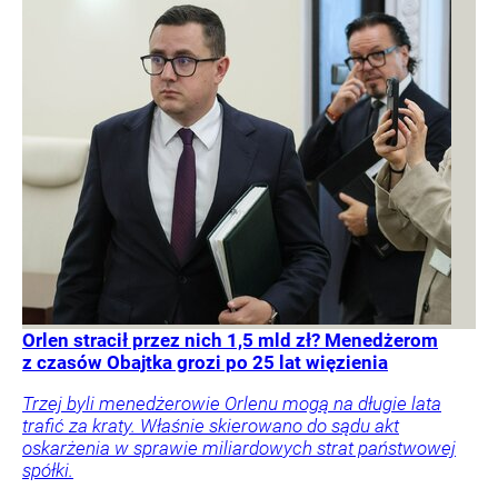
Orlen stracił przez nich 1,5 mld zł? Menedżerom
z czasów Obajtka grozi po 25 lat więzienia
Trzej byli menedżerowie Orlenu mogą na długie lata
trafić za kraty. Właśnie skierowano do sądu akt
oskarżenia w sprawie miliardowych strat państwowej
spółki.