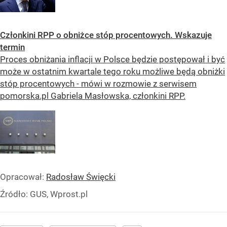
Członkini RPP o obniżce stóp procentowych. Wskazuje
termin
Proces obniżania inflacji w Polsce będzie postępował i być
może w ostatnim kwartale tego roku możliwe będą obniżki
stóp procentowych - mówi w rozmowie z serwisem
pomorska.pl Gabriela Masłowska, członkini RPP.
Opracował:
Radosław Święcki
Źródło:
GUS, Wprost.pl