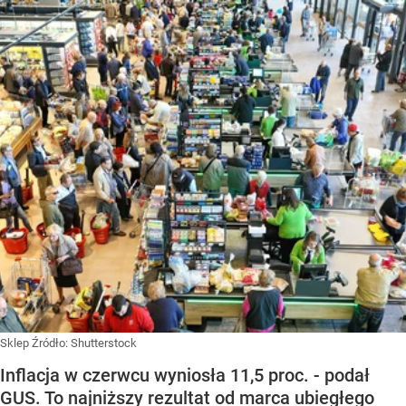
Sklep
Źródło:
Shutterstock
Inflacja w czerwcu wyniosła 11,5 proc. - podał
GUS. To najniższy rezultat od marca ubiegłego