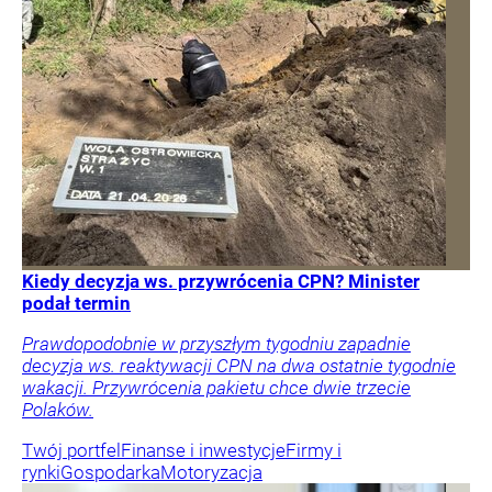
Kiedy decyzja ws. przywrócenia CPN? Minister
podał termin
Prawdopodobnie w przyszłym tygodniu zapadnie
decyzja ws. reaktywacji CPN na dwa ostatnie tygodnie
wakacji. Przywrócenia pakietu chce dwie trzecie
Polaków.
Twój portfel
Finanse i inwestycje
Firmy i
rynki
Gospodarka
Motoryzacja