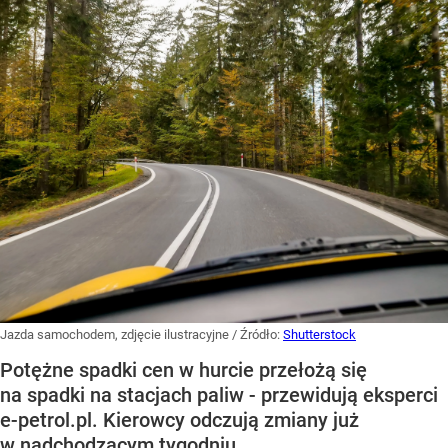
Jazda samochodem, zdjęcie ilustracyjne
/ Źródło:
Shutterstock
Potężne spadki cen w hurcie przełożą się
na spadki na stacjach paliw - przewidują eksperci
e-petrol.pl. Kierowcy odczują zmiany już
w nadchodzącym tygodniu.