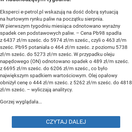
Eksperci e-petrol.pl wskazują na dość dobrą sytuacją
na hurtowym rynku paliw na początku sierpnia.
W pierwszym tygodniu miesiąca odnotowano wyraźny
spadek cen podstawowych paliw. –
Cena Pb98 spadła
z 6437 zł/m sześc. do 5974 zł/m sześc., czyli o 463 zł/m
sześc. Pb95 potaniała o 464 zł/m sześc. z poziomu 5738
zł/m sześc. do 5273 zł/m sześc. W przypadku oleju
napędowego (ON) odnotowano spadek o 489 zł/m sześc.
z 6695 zł/m sześc. do 6206 zł/m sześc., co było
największym spadkiem wartościowym. Olej opałowy
obniżył cenę o 444 zł/m sześc. z 5262 zł/m sześc. do 4818
zł/m sześc.
– wyliczają analitycy.
Gorzej wyglądała...
CZYTAJ DALEJ