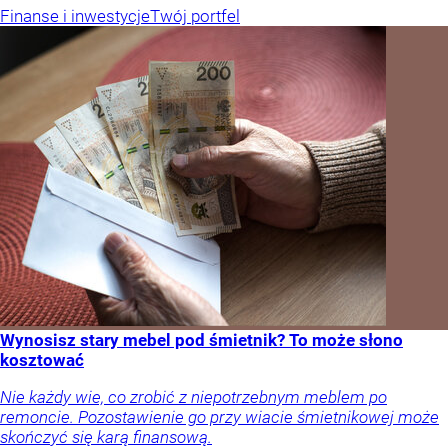
Finanse i inwestycje
Twój portfel
Wynosisz stary mebel pod śmietnik? To może słono
kosztować
Nie każdy wie, co zrobić z niepotrzebnym meblem po
remoncie. Pozostawienie go przy wiacie śmietnikowej może
skończyć się karą finansową.