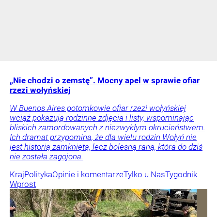
„Nie chodzi o zemstę”. Mocny apel w sprawie ofiar
rzezi wołyńskiej
W Buenos Aires potomkowie ofiar rzezi wołyńskiej
wciąż pokazują rodzinne zdjęcia i listy, wspominając
bliskich zamordowanych z niezwykłym okrucieństwem.
Ich dramat przypomina, że dla wielu rodzin Wołyń nie
jest historią zamkniętą, lecz bolesną raną, która do dziś
nie została zagojona.
Kraj
Polityka
Opinie i komentarze
Tylko u Nas
Tygodnik
Wprost