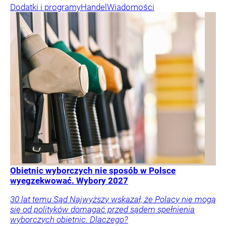
Dodatki i programy
Handel
Wiadomości
Obietnic wyborczych nie sposób w Polsce
wyegzekwować. Wybory 2027
30 lat temu Sąd Najwyższy wskazał, że Polacy nie mogą
się od polityków domagać przed sądem spełnienia
wyborczych obietnic. Dlaczego?