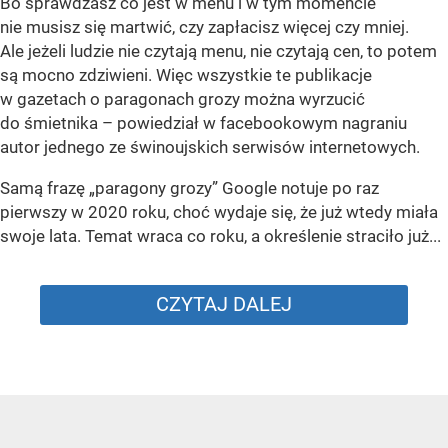
Bo sprawdzasz co jest w menu i w tym momencie
nie musisz się martwić, czy zapłacisz więcej czy mniej.
Ale jeżeli ludzie nie czytają menu, nie czytają cen, to potem
są mocno zdziwieni. Więc wszystkie te publikacje
w gazetach o paragonach grozy można wyrzucić
do śmietnika – powiedział w facebookowym nagraniu
autor jednego ze świnoujskich serwisów internetowych.
Samą frazę „paragony grozy” Google notuje po raz
pierwszy w 2020 roku, choć wydaje się, że już wtedy miała
swoje lata. Temat wraca co roku, a określenie straciło już...
CZYTAJ DALEJ