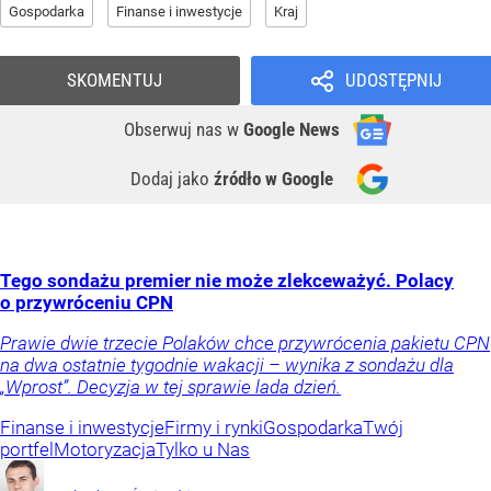
Gospodarka
Finanse i inwestycje
Kraj
SKOMENTUJ
UDOSTĘPNIJ
Obserwuj nas
w
Google News
Dodaj jako
źródło w Google
Tego sondażu premier nie może zlekceważyć. Polacy
o przywróceniu CPN
Prawie dwie trzecie Polaków chce przywrócenia pakietu CPN
na dwa ostatnie tygodnie wakacji – wynika z sondażu dla
„Wprost”. Decyzja w tej sprawie lada dzień.
Finanse i inwestycje
Firmy i rynki
Gospodarka
Twój
portfel
Motoryzacja
Tylko u Nas