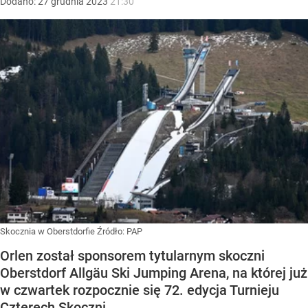
Dodano:
27
grudnia
2023
21:30
Skocznia w Oberstdorfie
Źródło:
PAP
Orlen został sponsorem tytularnym skoczni
Oberstdorf Allgäu Ski Jumping Arena, na której już
w czwartek rozpocznie się 72. edycja Turnieju
Czterech Skoczni.