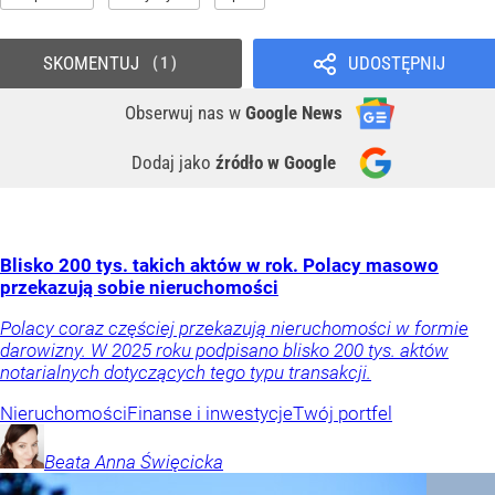
SKOMENTUJ
UDOSTĘPNIJ
1
Obserwuj nas
w
Google News
Dodaj jako
źródło w Google
Blisko 200 tys. takich aktów w rok. Polacy masowo
przekazują sobie nieruchomości
Polacy coraz częściej przekazują nieruchomości w formie
darowizny. W 2025 roku podpisano blisko 200 tys. aktów
notarialnych dotyczących tego typu transakcji.
Nieruchomości
Finanse i inwestycje
Twój portfel
Beata Anna
Święcicka