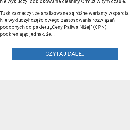
nie wykluczył odblokowania cieśniny Ormuz w tym czasie.
Tusk zaznaczył, że analizowane są różne warianty wsparcia.
Nie wykluczył częściowego
zastosowania rozwiązań
podobnych do pakietu „Ceny Paliwa Niżej” (CPN
),
podkreślając jednak, że...
CZYTAJ DALEJ