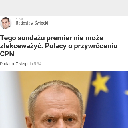
Autor:
Radosław Święcki
Tego sondażu premier nie może
zlekceważyć. Polacy o przywróceniu
CPN
Dodano:
7
sierpnia
5:34