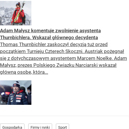
Adam Małysz komentuje zwolnienie asystenta
Thurnbichlera. Wskazał głównego decydenta
Thomas Thurnbichler zaskoczył decyzją tuż przed
początkiem Turnieju Czterech Skoczni. Austriak pożegnał
się z dotychczasowym asystentem Marcem Noelke. Adam
Małysz, prezes Polskiego Związku Narciarski wskazał
główną osobę, która...
Gospodarka
Firmy i rynki
Sport