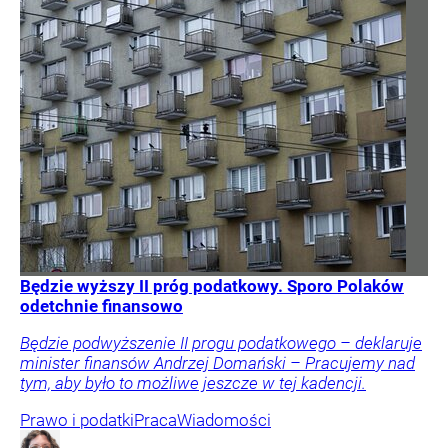
Będzie wyższy II próg podatkowy. Sporo Polaków
odetchnie finansowo
Będzie podwyższenie II progu podatkowego – deklaruje
minister finansów Andrzej Domański – Pracujemy nad
tym, aby było to możliwe jeszcze w tej kadencji.
Prawo i podatki
Praca
Wiadomości