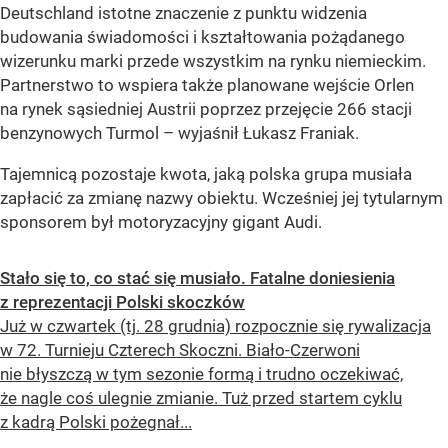
Deutschland istotne znaczenie z punktu widzenia
budowania świadomości i kształtowania pożądanego
wizerunku marki przede wszystkim na rynku niemieckim.
Partnerstwo to wspiera także planowane wejście Orlen
na rynek sąsiedniej Austrii poprzez przejęcie 266 stacji
benzynowych Turmol – wyjaśnił Łukasz Franiak.
Tajemnicą pozostaje kwota, jaką polska grupa musiała
zapłacić za zmianę nazwy obiektu. Wcześniej jej tytularnym
sponsorem był motoryzacyjny gigant Audi.
Stało się to, co stać się musiało. Fatalne doniesienia
z reprezentacji Polski skoczków
Już w czwartek (tj. 28 grudnia) rozpocznie się rywalizacja
w 72. Turnieju Czterech Skoczni. Biało-Czerwoni
nie błyszczą w tym sezonie formą i trudno oczekiwać,
że nagle coś ulegnie zmianie. Tuż przed startem cyklu
z kadrą Polski pożegnał...