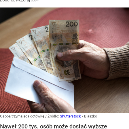
Dodano:
wczoraj
8:04
Osoba trzymająca gotówkę
/ Źródło:
Shutterstock
/
Blaszko
Nawet 200 tys. osób może dostać wyższe