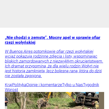
„Nie chodzi o zemstę”. Mocny apel w sprawie ofiar
rzezi wołyńskiej
W Buenos Aires potomkowie ofiar rzezi wołyńskiej
wciąż pokazują rodzinne zdjęcia i listy, wspominając
bliskich zamordowanych z niezwykłym okrucieństwem.
Ich dramat przypomina, że dla wielu rodzin Wołyń nie
jest historią zamkniętą, lecz bolesną raną, która do dziś
nie została zagojona.
Kraj
Polityka
Opinie i komentarze
Tylko u Nas
Tygodnik
Wprost