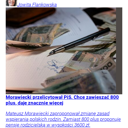
Jowita
Flankowska
Morawiecki przelicytował PiS. Chce zawieszać 800
plus, daje znacznie więcej
Mateusz Morawiecki zaproponował zmianę zasad
wspierania polskich rodzin. Zamiast 800 plus proponuje
pensję rodzicielską w wysokości 3600 zł.