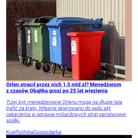
Orlen stracił przez nich 1,5 mld zł? Menedżerom
z czasów Obajtka grozi po 25 lat więzienia
Trzej byli menedżerowie Orlenu mogą na długie lata
trafić za kraty. Właśnie skierowano do sądu akt
oskarżenia w sprawie miliardowych strat państwowej
spółki.
Kraj
Polityka
Gospodarka