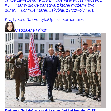
chyba zawetowanie SAFE – ocenia Mariusz Witczak z
KO. – Mamy głowę państwa, z której możemy być
dumni – kontruje Marek Jakubiak z Rozwoju Plus.
Kraj
Tylko u Nas
Polityka
Opinie i komentarze
Magdalena
Frindt
Połowa Polaków zarabia poniżej tej kwoty. GUS