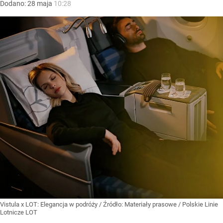
Dodano:
28
maja
10:28
Vistula x LOT: Elegancja w podróży
/ Źródło:
Materiały prasowe
/
Polskie Linie
Lotnicze LOT