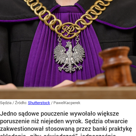
Sędzia
/ Źródło:
Shutterstock
/
PawelKacperek
Jedno sądowe pouczenie wywołało większe
poruszenie niż niejeden wyrok. Sędzia otwarcie
zakwestionował stosowaną przez banki praktykę