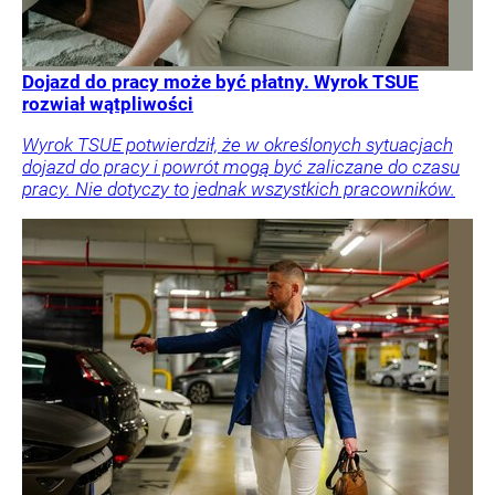
Dojazd do pracy może być płatny. Wyrok TSUE
rozwiał wątpliwości
Wyrok TSUE potwierdził, że w określonych sytuacjach
dojazd do pracy i powrót mogą być zaliczane do czasu
pracy. Nie dotyczy to jednak wszystkich pracowników.