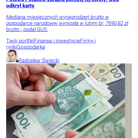
odkrył karty
Mediana miesięcznych wynagrodzeń brutto w
gospodarce narodowej wyniosła w lutym br. 7690,82 zł
brutto - podał GUS.
Twój portfel
Finanse i inwestycje
Firmy i
rynki
Gospodarka
Radosław
Święcki