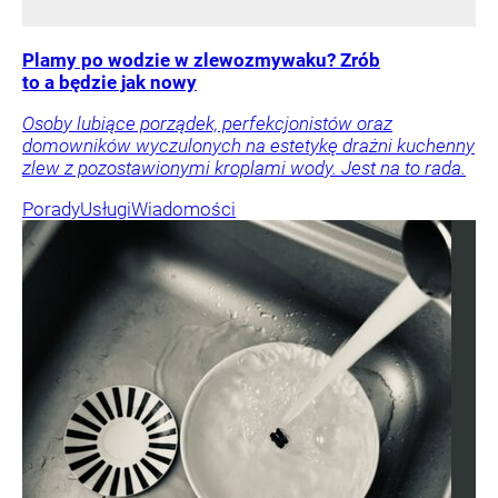
Plamy po wodzie w zlewozmywaku? Zrób
to a będzie jak nowy
Osoby lubiące porządek, perfekcjonistów oraz
domowników wyczulonych na estetykę drażni kuchenny
zlew z pozostawionymi kroplami wody. Jest na to rada.
Porady
Usługi
Wiadomości