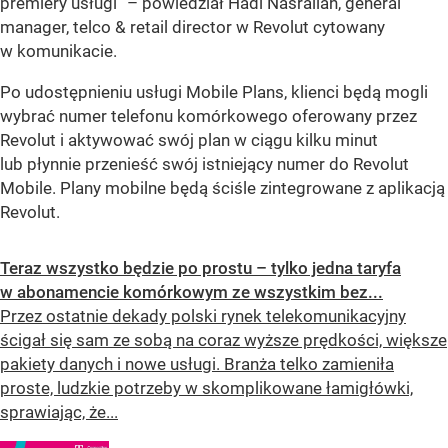
premiery usługi” – powiedział Hadi Nasrallah, general
manager, telco & retail director w Revolut cytowany
w komunikacie.
Po udostępnieniu usługi Mobile Plans, klienci będą mogli
wybrać numer telefonu komórkowego oferowany przez
Revolut i aktywować swój plan w ciągu kilku minut
lub płynnie przenieść swój istniejący numer do Revolut
Mobile. Plany mobilne będą ściśle zintegrowane z aplikacją
Revolut.
Teraz wszystko będzie po prostu – tylko jedna taryfa
w abonamencie komórkowym ze wszystkim bez...
Przez ostatnie dekady polski rynek telekomunikacyjny
ścigał się sam ze sobą na coraz wyższe prędkości, większe
pakiety danych i nowe usługi. Branża telko zamieniła
proste, ludzkie potrzeby w skomplikowane łamigłówki,
sprawiając, że...