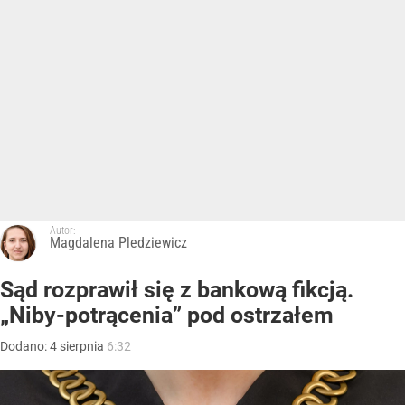
Autor:
Magdalena Pledziewicz
Sąd rozprawił się z bankową fikcją.
„Niby-potrącenia” pod ostrzałem
Dodano:
4
sierpnia
6:32