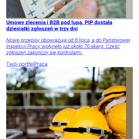
Umowy zlecenia i B2B pod lupą. PIP dostała
dziesiątki zgłoszeń w trzy dni
Nowe przepisy obowiązują od 8 lipca, a do Państwowej
Inspekcji Pracy wpłynęło już około 70 skarg. Część
zgłoszeń zakończy się kontrolami.
Twój portfel
Praca