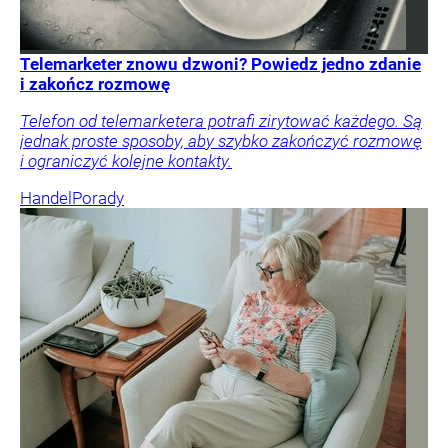
Telemarketer znowu dzwoni? Powiedz jedno zdanie
i zakończ rozmowę
Telefon od telemarketera potrafi zirytować każdego. Są
jednak proste sposoby, aby szybko zakończyć rozmowę
i ograniczyć kolejne kontakty.
Handel
Porady