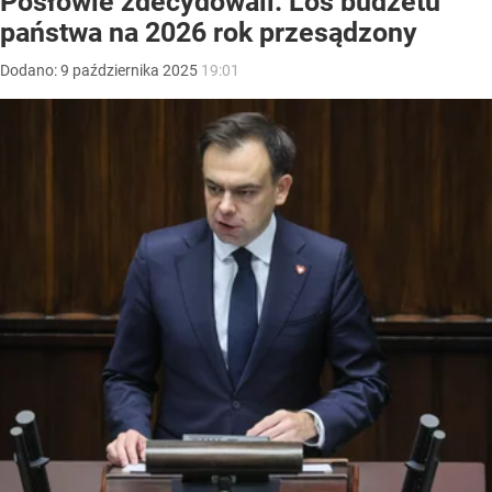
Posłowie zdecydowali. Los budżetu
państwa na 2026 rok przesądzony
Dodano:
9
października
2025
19:01