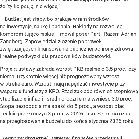
że "tylko psują, nic więcej".
– Budżet jest słaby, bo brakuje w nim środków
na inwestycje, naukę i badania. Nakłady na rozwój są
kompromitująco niskie – mówił poseł Partii Razem Adrian
Zandberg. Zapowiedział złożenie poprawek
zwiększających finansowanie publicznej ochrony zdrowia
i realne podwyżki dla pracowników budżetówki.
Projekt ustawy zakłada wzrost PKB realnie o 3,5 proc.
, czyli
niemal trzykrotnie więcej niż prognozowany wzrost
w strefie euro
. Wzrost mają napędzać inwestycje przy
wsparciu funduszy z KPO.
Rząd zakłada również stopniową
stabilizację inflacji
- średniorocznie ma wynieść 3,0 proc.
Stopa bezrobocia ma spaść do 5 proc.,
a wzrost płac –
realnie przekroczyć 3 proc.
w 2026 roku. Sejm ma czas
na przegłosowanie budżetu do końca stycznia 2026 roku.
„Żegnamy drożyznę". Minister finansów przedstawił