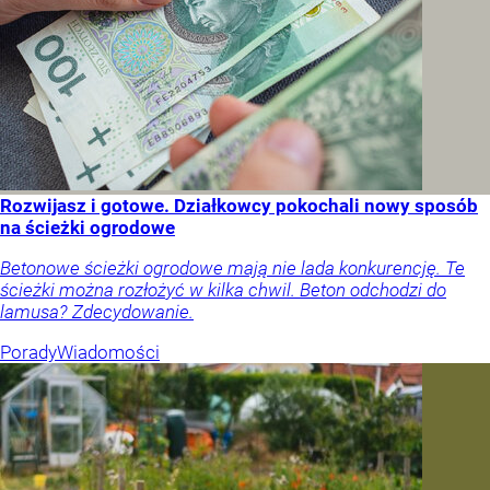
Rozwijasz i gotowe. Działkowcy pokochali nowy sposób
na ścieżki ogrodowe
Betonowe ścieżki ogrodowe mają nie lada konkurencję. Te
ścieżki można rozłożyć w kilka chwil. Beton odchodzi do
lamusa? Zdecydowanie.
Porady
Wiadomości