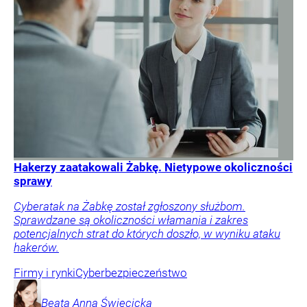
Hakerzy zaatakowali Żabkę. Nietypowe okoliczności
sprawy
Cyberatak na Żabkę został zgłoszony służbom.
Sprawdzane są okoliczności włamania i zakres
potencjalnych strat do których doszło, w wyniku ataku
hakerów.
Firmy i rynki
Cyberbezpieczeństwo
Beata Anna
Święcicka