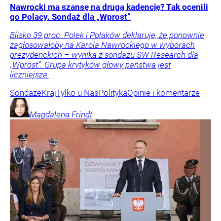
Nawrocki ma szansę na drugą kadencję? Tak ocenili
go Polacy. Sondaż dla „Wprost”
Blisko 39 proc. Polek i Polaków deklaruje, że ponownie
zagłosowałoby na Karola Nawrockiego w wyborach
prezydenckich – wynika z sondażu SW Research dla
„Wprost”. Grupa krytyków głowy państwa jest
liczniejsza.
Sondaże
Kraj
Tylko u Nas
Polityka
Opinie i komentarze
Magdalena
Frindt