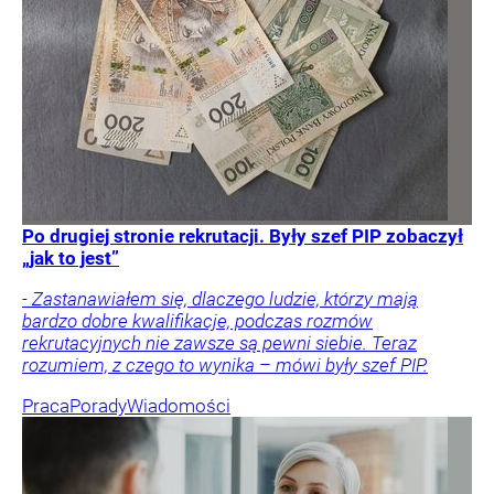
Po drugiej stronie rekrutacji. Były szef PIP zobaczył
„jak to jest”
- Zastanawiałem się, dlaczego ludzie, którzy mają
bardzo dobre kwalifikacje, podczas rozmów
rekrutacyjnych nie zawsze są pewni siebie. Teraz
rozumiem, z czego to wynika – mówi były szef PIP.
Praca
Porady
Wiadomości