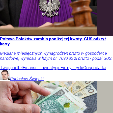
Połowa Polaków zarabia poniżej tej kwoty. GUS odkrył
karty
Mediana miesięcznych wynagrodzeń brutto w gospodarce
narodowej wyniosła w lutym br. 7690,82 zł brutto - podał GUS.
Twój portfel
Finanse i inwestycje
Firmy i rynki
Gospodarka
Radosław
Święcki