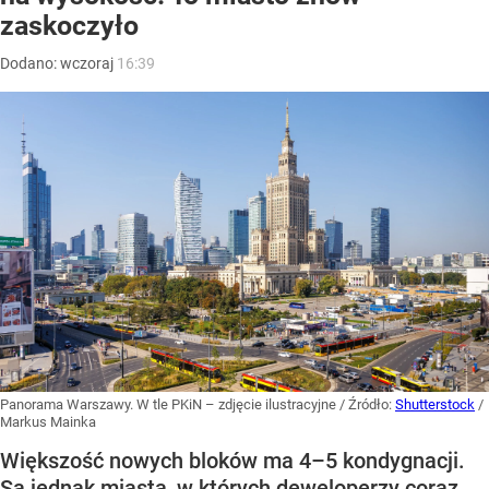
zaskoczyło
Dodano:
wczoraj
16:39
Panorama Warszawy. W tle PKiN – zdjęcie ilustracyjne
/ Źródło:
Shutterstock
/
Markus Mainka
Większość nowych bloków ma 4–5 kondygnacji.
Są jednak miasta, w których deweloperzy coraz