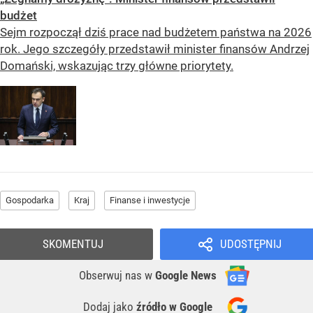
budżet
Sejm rozpoczął dziś prace nad budżetem państwa na 2026
rok. Jego szczegóły przedstawił minister finansów Andrzej
Domański, wskazując trzy główne priorytety.
Gospodarka
Kraj
Finanse i inwestycje
SKOMENTUJ
UDOSTĘPNIJ
Obserwuj nas
w
Google News
Dodaj jako
źródło w Google