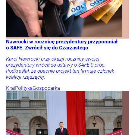
Nawrocki w rocznicę prezydentury przypomniał
o SAFE. Zwrócił się do Czarzastego
Karol Nawrocki przy okazji rocznicy swojej
prezydentury wrócił do ustawy o SAFE 0 proc.
Podkreślał, że obecnie projekt ten firmuje członek
koalicji rządzącej.
Kraj
Polityka
Gospodarka