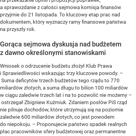
na przekazanie opinii i propozycji poprawek,
a sprawozdanie z całości sejmowa komisja finansów
przyjmie do 21 listopada. To kluczowy etap prac nad
dokumentem, który wyznaczy ramy finansowe państwa
na przyszły rok.
Gorąca sejmowa dyskusja nad budżetem
z dawno określonymi stanowiskami
Wniosek o odrzucenie budżetu złożył Klub Prawa
i Sprawiedliwości wskazując trzy kluczowe powody. –
Suma deficytów trzech budżetów tego rządu to 770
miliardów złotych, a suma długu to bilion 100 miliardów
w ciągu zaledwie trzech lat i na to pozwolić nie możemy –
ostrzegał Zbigniew Kuźmiuk. Zdaniem posłów PiS rząd
nie pilnuje dochodów, które utrzymują się na poziomie
zaledwie 600 miliardów złotych, co jest powodem
do niepokoju. – Proponujecie państwo spadek realnych
płac pracowników sfery budżetowej oraz permanentne