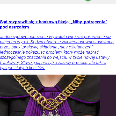
Sąd rozprawił się z bankową fikcją. „Niby-potrącenia”
pod ostrzałem
Jedno sądowe pouczenie wywołało większe poruszenie niż
niejeden wyrok. Sędzia otwarcie zakwestionował stosowaną
przez banki praktykę składania „niby-oświadczeń”,
jednocześnie pokazując problem, który może nabrać
szczególnego znaczenia po wejściu w życie nowej ustawy
frankowej. Stawką są nie tylko zasady procesu, ale także
tysiące złotych kosztów.