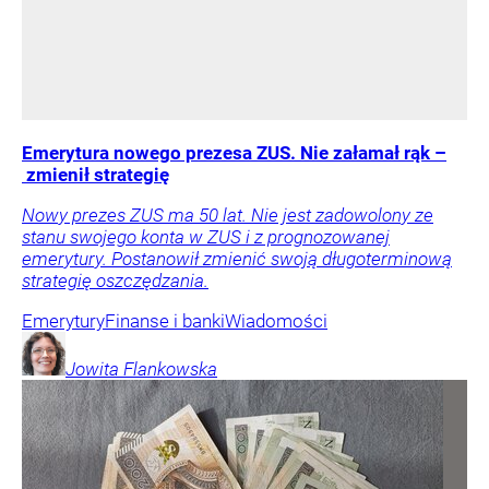
Emerytura nowego prezesa ZUS. Nie załamał rąk –
zmienił strategię
Nowy prezes ZUS ma 50 lat. Nie jest zadowolony ze
stanu swojego konta w ZUS i z prognozowanej
emerytury. Postanowił zmienić swoją długoterminową
strategię oszczędzania.
Emerytury
Finanse i banki
Wiadomości
Jowita
Flankowska