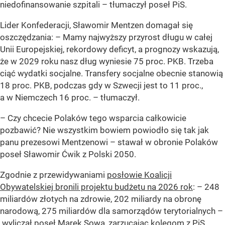
niedofinansowanie szpitali – tłumaczył poseł PiS.
Lider Konfederacji, Sławomir Mentzen domagał się
oszczędzania: – Mamy najwyższy przyrost długu w całej
Unii Europejskiej, rekordowy deficyt, a prognozy wskazują,
że w 2029 roku nasz dług wyniesie 75 proc. PKB. Trzeba
ciąć wydatki socjalne. Transfery socjalne obecnie stanowią
18 proc. PKB, podczas gdy w Szwecji jest to 11 proc.,
a w Niemczech 16 proc. – tłumaczył.
– Czy chcecie Polaków tego wsparcia całkowicie
pozbawić? Nie wszystkim bowiem powiodło się tak jak
panu prezesowi Mentzenowi – stawał w obronie Polaków
poseł Sławomir Ćwik z Polski 2050.
Zgodnie z przewidywaniami
posłowie Koalicji
Obywatelskiej bronili projektu budżetu na 2026 rok
: – 248
miliardów złotych na zdrowie, 202 miliardy na obronę
narodową, 275 miliardów dla samorządów terytorialnych –
wyliczał poseł Marek Sowa, zarzucając kolegom z PiS,