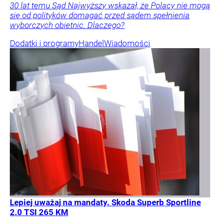
30 lat temu Sąd Najwyższy wskazał, że Polacy nie mogą
się od polityków domagać przed sądem spełnienia
wyborczych obietnic. Dlaczego?
Dodatki i programy
Handel
Wiadomości
Lepiej uważaj na mandaty. Skoda Superb Sportline
2.0 TSI 265 KM