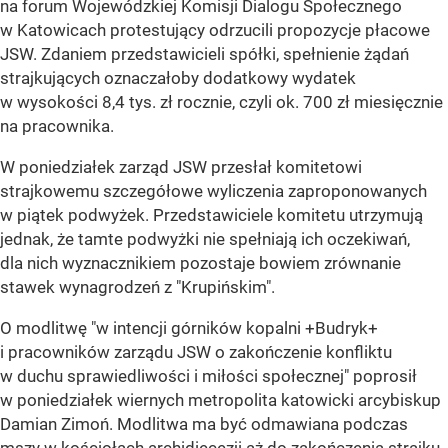
na forum Wojewódzkiej Komisji Dialogu Społecznego
w Katowicach protestujący odrzucili propozycje płacowe
JSW. Zdaniem przedstawicieli spółki, spełnienie żądań
strajkujących oznaczałoby dodatkowy wydatek
w wysokości 8,4 tys. zł rocznie, czyli ok. 700 zł miesięcznie
na pracownika.
W poniedziałek zarząd JSW przesłał komitetowi
strajkowemu szczegółowe wyliczenia zaproponowanych
w piątek podwyżek. Przedstawiciele komitetu utrzymują
jednak, że tamte podwyżki nie spełniają ich oczekiwań,
dla nich wyznacznikiem pozostaje bowiem zrównanie
stawek wynagrodzeń z "Krupińskim".
O modlitwę "w intencji górników kopalni +Budryk+
i pracowników zarządu JSW o zakończenie konfliktu
w duchu sprawiedliwości i miłości społecznej" poprosił
w poniedziałek wiernych metropolita katowicki arcybiskup
Damian Zimoń. Modlitwa ma być odmawiana podczas