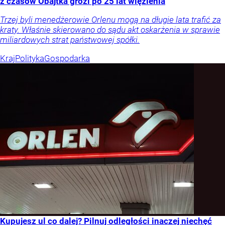
z czasów Obajtka grozi po 25 lat więzienia
Trzej byli menedżerowie Orlenu mogą na długie lata trafić za
kraty. Właśnie skierowano do sądu akt oskarżenia w sprawie
miliardowych strat państwowej spółki.
Kraj
Polityka
Gospodarka
Kupujesz ul co dalej? Pilnuj odległości inaczej niechęć