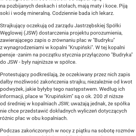
na pozbijanych deskach i stołach, mają maty i koce. Piją
soki i wodę mineralną. Codziennie bada ich lekarz.
Strajkujący oczekują od zarządu Jastrzębskiej Spółki
Węglowej (JSW) dostarczenia projektu porozumienia,
zawierającego zapis o zrównaniu płac w "Budryku"
z wynagrodzeniami w kopalni "Krupiński". W tej kopalni
pensje -zanim na początku stycznia przyłączono "Budryka"
do JSW - były najniższe w spółce.
Protestujący podkreślają, że oczekiwany przez nich zapis
dałby możliwość zakończenia strajku, niezależnie od kwot
podwyżek, jakie byłyby tego następstwem. Według ich
informacji, płace w "Krupińskim" są o ok. 200 zł niższe
od średniej w kopalniach JSW; uważają jednak, że spółka
nie chce przedstawić dokładnych wyliczeń dotyczących
różnic płac w obu kopalniach.
Podczas zakończonych w nocy z piątku na sobotę rozmów