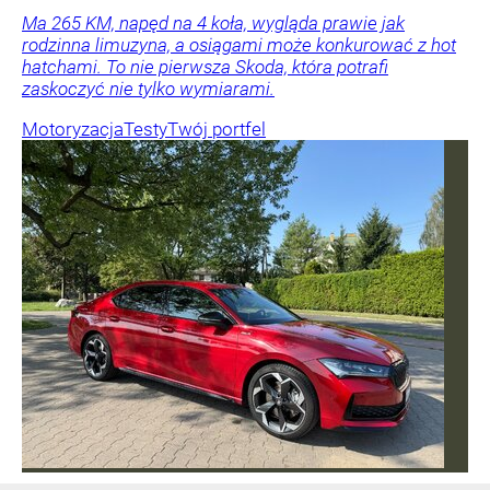
Ma 265 KM, napęd na 4 koła, wygląda prawie jak
rodzinna limuzyna, a osiągami może konkurować z hot
hatchami. To nie pierwsza Skoda, która potrafi
zaskoczyć nie tylko wymiarami.
Motoryzacja
Testy
Twój portfel