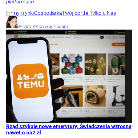
platformach.
Firmy i rynki
Gospodarka
Twój portfel
Tylko u Nas
Beata Anna
Święcicka
Rząd szykuje nowe emerytury. Świadczenia wzrosną
nawet o 552 zł