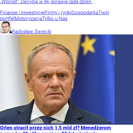
„Wprost”. Decyzja w tej sprawie lada dzień.
Finanse i inwestycje
Firmy i rynki
Gospodarka
Twój
portfel
Motoryzacja
Tylko u Nas
Radosław
Święcki
Orlen stracił przez nich 1,5 mld zł? Menedżerom