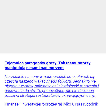
Tajemnica paragonów grozy. Tak restauratorzy
manipulują cenami nad morzem
Narzekanie na ceny w nadmorskich smażalniach są
częścią naszego wakacyjnego folkloru. Jednak to nie
głupota turystów, naiwność ani niezdolność mnożenia i
dodawania do stu. To przemyślana, ale nie do końca
uczciwa strategia restauratorów ukrywających ceny.
Finanse i inwestycje
Podróże
Kraj
Tylko u Nas
Tygodnik