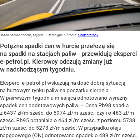
Jazda samochodem, zdjęcie ilustracyjne
/ Źródło:
Shutterstock
Potężne spadki cen w hurcie przełożą się
na spadki na stacjach paliw - przewidują eksperci
e-petrol.pl. Kierowcy odczują zmiany już
w nadchodzącym tygodniu.
Eksperci e-petrol.pl wskazują na dość dobrą sytuacją
na hurtowym rynku paliw na początku sierpnia.
W pierwszym tygodniu miesiąca odnotowano wyraźny
spadek cen podstawowych paliw. –
Cena Pb98 spadła
z 6437 zł/m sześc. do 5974 zł/m sześc., czyli o 463 zł/m
sześc. Pb95 potaniała o 464 zł/m sześc. z poziomu 5738
zł/m sześc. do 5273 zł/m sześc. W przypadku oleju
napędowego (ON) odnotowano spadek o 489 zł/m sześc.