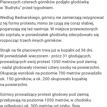
Pierwszych czterech górników podjęło głodówkę
w "Budryku" przed tygodniem.
Według Bednarskiego, górnicy nie zamierzają rezygnować
z tej formy protestu, mimo że czują się coraz słabiej,
pogarszają się też nastroje. W miejsce przewiezionych
do szpitala, w poniedziałek głodówkę zdecydowało się
rozpocząć trzech innych górników.
Strajk na tle płacowym trwa już w kopalni od 36 dni.
W poniedziałek wieczorem - prócz 31 głodujących,
prowadzących swój protest 1050 metrów pod ziemią
- nadal głodowały również cztery osoby na powierzchni.
Okupację wyrobisk na poziomie 700 metrów prowadziło
ok. 150 górników, a ok. 200 okupowało kopalnię
na powierzchni.
Górnicy prowadzący protest głodowy pod ziemią
przebywają na poziomie 1050 metrów, w chodniku
w odległości ok. 300 metrów od szybu. Śpią