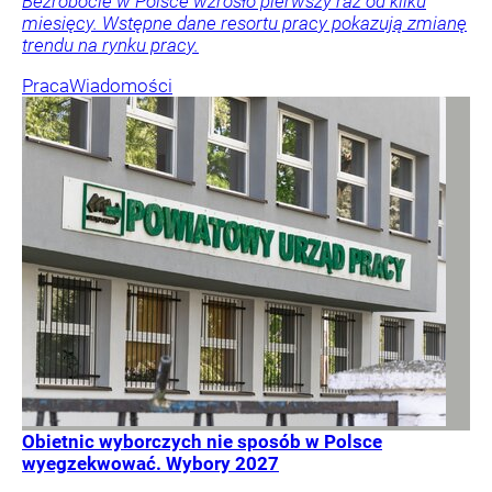
Bezrobocie w Polsce wzrosło pierwszy raz od kilku
miesięcy. Wstępne dane resortu pracy pokazują zmianę
trendu na rynku pracy.
Praca
Wiadomości
Obietnic wyborczych nie sposób w Polsce
wyegzekwować. Wybory 2027