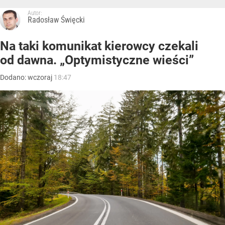
Autor:
Radosław Święcki
Na taki komunikat kierowcy czekali
od dawna. „Optymistyczne wieści”
Dodano:
wczoraj
18:47