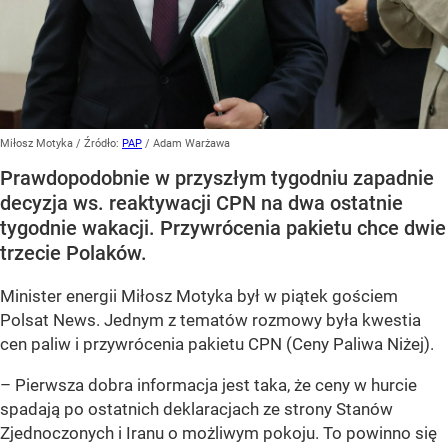
Miłosz Motyka
/ Źródło:
PAP
/
Adam Warżawa
Prawdopodobnie w przyszłym tygodniu zapadnie
decyzja ws. reaktywacji CPN na dwa ostatnie
tygodnie wakacji. Przywrócenia pakietu chce dwie
trzecie Polaków.
Minister energii Miłosz Motyka był w piątek gościem
Polsat News. Jednym z tematów rozmowy była kwestia
cen paliw i przywrócenia pakietu CPN (Ceny Paliwa Niżej).
–
Pierwsza dobra informacja jest taka, że ceny w hurcie
spadają po ostatnich deklaracjach ze strony Stanów
Zjednoczonych i Iranu o możliwym pokoju. To powinno się