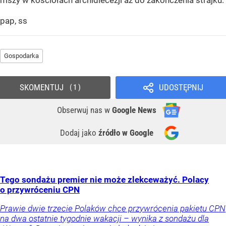
mszy w kościołach archidiecezji aż do zakończenia strajku.
pap, ss
Gospodarka
SKOMENTUJ
UDOSTĘPNIJ
1
Obserwuj nas
w
Google News
Dodaj jako
źródło w Google
Tego sondażu premier nie może zlekceważyć. Polacy
o przywróceniu CPN
Prawie dwie trzecie Polaków chce przywrócenia pakietu CPN
na dwa ostatnie tygodnie wakacji – wynika z sondażu dla