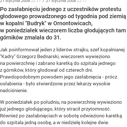
21
stycznia
2008
22:17
/
21
stycznia
2008
22:17
Po zasłabnięciu jednego z uczestników protestu
głodowego prowadzonego od tygodnia pod ziemią
w kopalni "Budryk" w Ornontowicach,
w poniedziałek wieczorem liczba głodujących tam
górników zmalała do 31.
Jak poinformował jeden z liderów strajku, szef kopalnianej
"Kadry" Grzegorz Bednarski, wieczorem wywieziono
na powierzchnię i zabrano karetką do szpitala jednego
z górników, który głodował od czterech dni.
Prawdopodobnym powodem jego zasłabnięcia - prócz
osłabienia - było stwierdzone przez lekarzy wysokie
nadciśnienie.
W poniedziałek po południu, na powierzchnię wywieziono
już jednego głodującego, który stracił przytomność.
Również po zasłabnięciach w sobotę odwieziono karetką
do szpitala jedną osobę, a w niedzielę kolejne dwie.