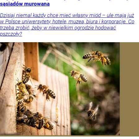
sąsiadów murowana
Dzisiaj niemal każdy chce mieć własny miód – ule mają już
w Polsce uniwersytety, hotele, muzea, biura i korporacje. Co
trzeba zrobić, żeby w niewielkim ogrodzie hodować
pszczoły?