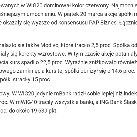
wanych w WIG20 dominował kolor czerwony. Najmocniej tr
eśniejszym umocnieniu. W piątek 20 marca akcje spółki 
re okazały się wyższe od konsensusu PAP Biznes. Łącznie 
lazło się także Modivo, które traciło 2,5 proc. Spółka o
ły się korekty wzrostowe. W tym czasie akcje potaniały
ia kurs spadł o 22,5 proc. Wyraźnie zniżkowało również P
wego zamknięcia kurs tej spółki obniżył się o 14,6 proc.
ółki straciły 15 proc.
wy. W WIG20 jedynie mBank radził sobie lepiej niż indeks
proc. W mWIG40 traciły wszystkie banki, a ING Bank Śląski
oc. do około 19 639 pkt.