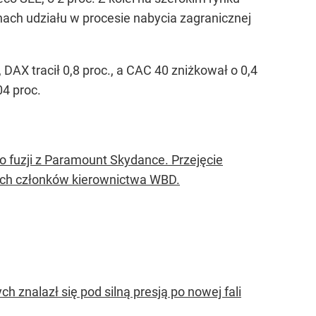
anach udziału w procesie nabycia zagranicznej
DAX tracił 0,8 proc., a CAC 40 zniżkował o 0,4
04 proc.
po fuzji z Paramount Skydance. Przejęcie
ych członków kierownictwa WBD.
h znalazł się pod silną presją po nowej fali