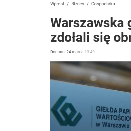
Wprost
/
Biznes
/
Gospodarka
Warszawska gi
zdołali się ob
Dodano:
24
marca
13:49