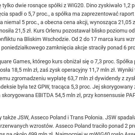
ę tylko dwie rosnące spółki z WIG20. Dino zyskiwało 1,2 p
cia spadł o 5,7 proc., a spółka ma zaprezentować rapor
a niemal 5 proc., a obecna cena akcji, wynosząca 21,05 zł
nosiła 21,5 zł. Kurs Orlenu pozostawał blisko poziomu od
fliktu na Bliskim Wschodzie. Od 2 do 17 marca kurs wzrósł
o poniedziałkowego zamknięcia akcje straciły ponad 6 pro
are Games, którego kurs obniżał się o 7,3 proc. Spółka 
ła 18,5 mln zł, zaś zysk operacyjny 11,7 mln zł. Wyniki
u zgromadzeniu wypłatę 63,7 mln zł dywidendy z zysku n
deksie była też GPW, tracąca 5,3 proc. Jej skorygowany 
 a skorygowana EBITDA 54,5 mln zł, przy konsensusie PA
akże JSW, Asseco Poland i Trans Polonia. JSW spadała o 
rzerwanych wzrostów. Asseco Poland traciło ponad 2 pro
ns na około 499 mln zł. Najmocniej w mWIG40 rosło Assec