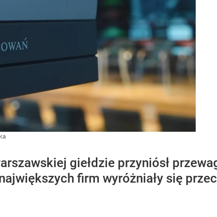
ka
rszawskiej giełdzie przyniósł przewa
 największych firm wyróżniały się prze