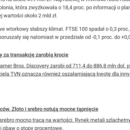
lonia, która zwyżkowała o 18,4 proc. po informacji o pl
 wartości około 2 mld zł.
 wtorkowy słabszy klimat. FTSE 100 spadał o 0,3 proc., 
oruszały się natomiast w przedziale od -0,1 proc. do +0,
y za transakcję zarobią krocie
arner Bros. Discovery zarobi od 711,4 do 886,8 mln dol. 
ciela TVN oznacza również oszałamiającą kwotę dla inn
ów. Złoto i srebro notują mocne tąpnięcie
 srebro mocno tracą na wartości. Rynek metali szlachetnyc
 i obaw o stopy procentowe.