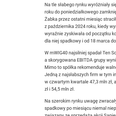
Na tle słabego rynku wyróżniały si
roku do poniedziałkowego zamknię
Żabka przez ostatni miesiąc stracił
z października 2024 roku, kiedy wy
wyraźnie zyskiwała od początku kon
dla niej spadkowy i od 18 marca d
W mWIG40 najsilniej spadał Ten Squ
a skorygowana EBITDA grupy wynios
Mimo to spółka rekomenduje walnem
Jedną z najsłabszych firm w tym in
w czwartym kwartale 47,3 mln zł,
zł i 54,5 mln zł.
Na szerokim rynku uwagę zwracały t
spadkowy po miesiącu niemal niep
związany ze sprzedażą akcji Sapie