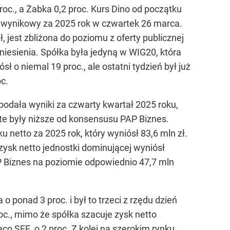
roc., a Żabka 0,2 proc. Kurs Dino od początku
t wynikowy za 2025 rok w czwartek 26 marca.
, jest zbliżona do poziomu z oferty publicznej
niesienia. Spółka była jedyną w WIG20, która
 o niemal 19 proc., ale ostatni tydzień był już
c.
podała wyniki za czwarty kwartał 2025 roku,
 te były niższe od konsensusu PAP Biznes.
etto za 2025 rok, który wyniósł 83,6 mln zł.
zysk netto jednostki dominującej wyniósł
P Biznes na poziomie odpowiednio 47,7 mln
ponad 3 proc. i był to trzeci z rzędu dzień
c., mimo że spółka szacuje zysk netto
o SEE, o 2 proc. Z kolei na szerokim rynku