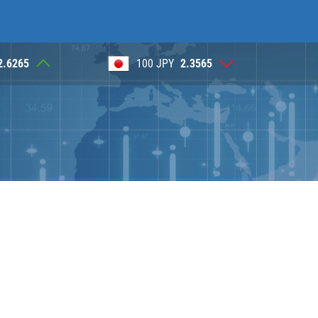
100 JPY
2.3565
1 NOK
0.3920