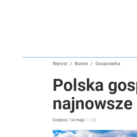
Wprost
/
Biznes
/
Gospodarka
Polska gos
najnowsze
Dodano:
14
maja
11:33