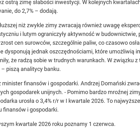
 ostrą zimę słabości inwestycji. W kolejnych kwartałac
anie, do 2,7% –
dodają.
 dłuższej niż zwykle zimy zwracają również uwagę eksper
tyczniu i lutym ograniczyły aktywność w budownictwie, p
rost cen surowców, szczególnie paliw, co czasowo osłab
dysponują jednak oszczędnościami, które umożliwią im 
dniły, że radzą sobie w trudnych warunkach. W związku
 –
piszą analitycy banku.
ż minister finansów i gospodarki. Andrzej Domański zw
ch gospodarek unijnych. -
Pomimo bardzo mroźnej zimy,
odarka urosła o 3,4% r/r w I kwartale 2026. To najwyżs
u finansów i gospodarki.
wszym kwartale 2026 roku poznamy 1 czerwca.