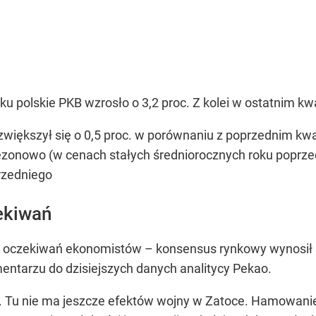
u polskie PKB wzrosło o 3,2 proc. Z kolei w ostatnim 
zwiększył się o 0,5 proc. w porównaniu z poprzednim kwar
zonowo (w cenach stałych średniorocznych roku poprzed
rzedniego
ekiwań
od oczekiwań ekonomistów – konsensus rynkowy wynosił 
entarzu do dzisiejszych danych analitycy Pekao.
ę. Tu nie ma jeszcze efektów wojny w Zatoce. Hamowani