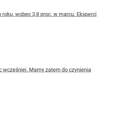
o roku, wobec 3,8 proc. w marcu. Eksperci
iąc wcześniej. Mamy zatem do czynienia