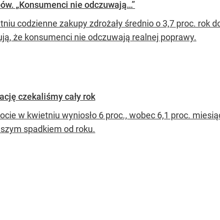
pów. „Konsumenci nie odczuwają…”
tniu codzienne zakupy zdrożały średnio o 3,7 proc. rok d
ją, że konsumenci nie odczuwają realnej poprawy.
ację czekaliśmy cały rok
ocie w kwietniu wyniosło 6 proc., wobec 6,1 proc. mies
wszym spadkiem od roku.