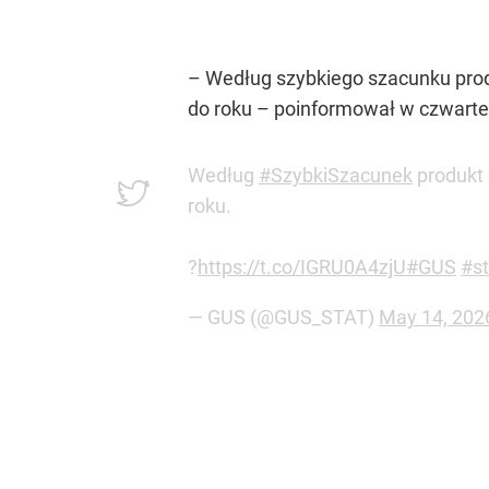
–
Według szybkiego szacunku produ
do roku
– poinformował w czwarte
Według
#SzybkiSzacunek
produkt 
roku.
?
https://t.co/IGRU0A4zjU
#GUS
#st
— GUS (@GUS_STAT)
May 14, 202