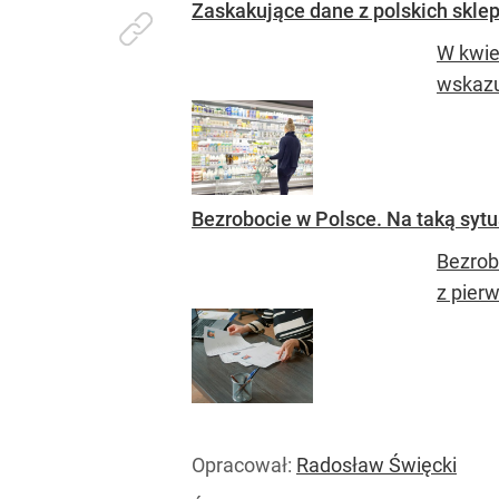
Zaskakujące dane z polskich skle
W kwie
wskazu
Bezrobocie w Polsce. Na taką sytu
Bezrob
z pier
Opracował:
Radosław Święcki