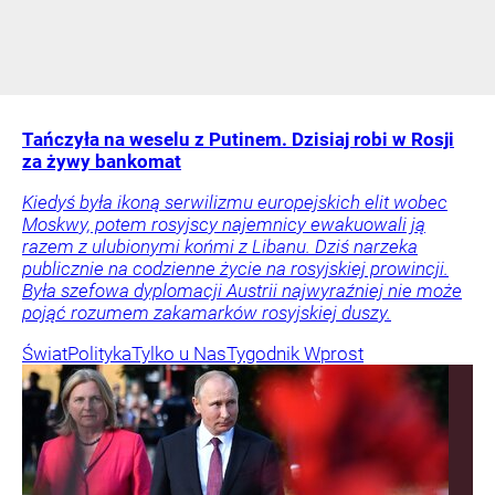
Tańczyła na weselu z Putinem. Dzisiaj robi w Rosji
za żywy bankomat
Kiedyś była ikoną serwilizmu europejskich elit wobec
Moskwy, potem rosyjscy najemnicy ewakuowali ją
razem z ulubionymi końmi z Libanu. Dziś narzeka
publicznie na codzienne życie na rosyjskiej prowincji.
Była szefowa dyplomacji Austrii najwyraźniej nie może
pojąć rozumem zakamarków rosyjskiej duszy.
Świat
Polityka
Tylko u Nas
Tygodnik Wprost