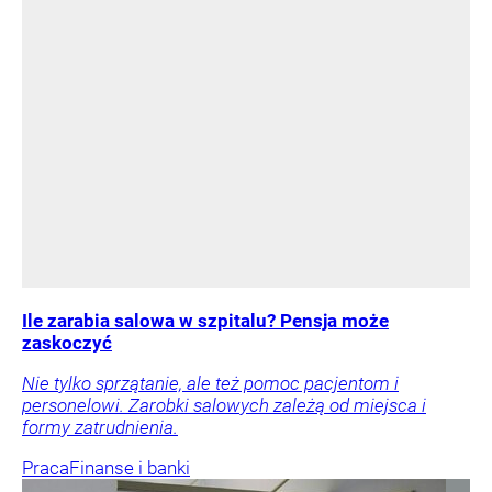
Ile zarabia salowa w szpitalu? Pensja może
zaskoczyć
Nie tylko sprzątanie, ale też pomoc pacjentom i
personelowi. Zarobki salowych zależą od miejsca i
formy zatrudnienia.
Praca
Finanse i banki