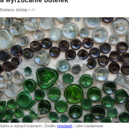
Dodano:
dzisiaj
6:41
Szkło w różnych kolorach
/ Źródło:
Unsplash
/
John Cardamone