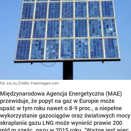
fot. sxc.hu
Źródło:
FreeImages.com
Międzynarodowa Agencja Energetyczna (MAE)
przewiduje, że popyt na gaz w Europie może
spaść w tym roku nawet o 8-9 proc., a niepełne
wykorzystanie gazociągów oraz światowych mocy
skraplania gazu LNG może wynieść prawie 200
mld m sześc. gazu w 2015 roku. "Ważne jest więc,