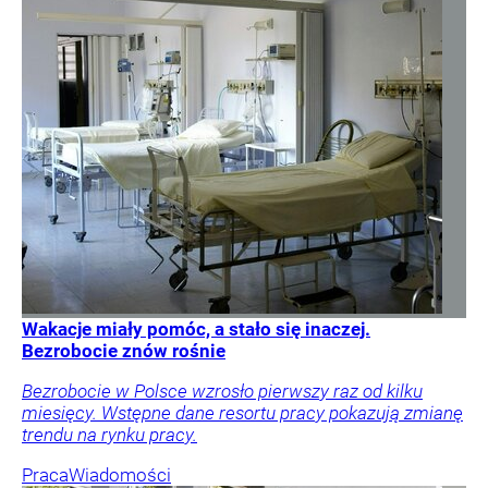
Wakacje miały pomóc, a stało się inaczej.
Bezrobocie znów rośnie
Bezrobocie w Polsce wzrosło pierwszy raz od kilku
miesięcy. Wstępne dane resortu pracy pokazują zmianę
trendu na rynku pracy.
Praca
Wiadomości