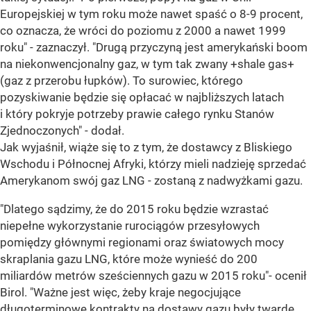
Europejskiej w tym roku może nawet spaść o 8-9 procent,
co oznacza, że wróci do poziomu z 2000 a nawet 1999
roku" - zaznaczył. "Drugą przyczyną jest amerykański boom
na niekonwencjonalny gaz, w tym tak zwany +shale gas+
(gaz z przerobu łupków). To surowiec, którego
pozyskiwanie będzie się opłacać w najbliższych latach
i który pokryje potrzeby prawie całego rynku Stanów
Zjednoczonych" - dodał.
Jak wyjaśnił, wiąże się to z tym, że dostawcy z Bliskiego
Wschodu i Północnej Afryki, którzy mieli nadzieję sprzedać
Amerykanom swój gaz LNG - zostaną z nadwyżkami gazu.
"Dlatego sądzimy, że do 2015 roku będzie wzrastać
niepełne wykorzystanie rurociągów przesyłowych
pomiędzy głównymi regionami oraz światowych mocy
skraplania gazu LNG, które może wynieść do 200
miliardów metrów sześciennych gazu w 2015 roku"- ocenił
Birol. "Ważne jest więc, żeby kraje negocjujące
długoterminowe kontrakty na dostawy gazu były twarde