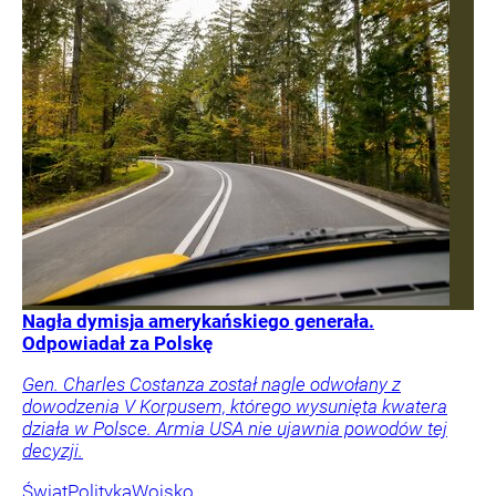
Nagła dymisja amerykańskiego generała.
Odpowiadał za Polskę
Gen. Charles Costanza został nagle odwołany z
dowodzenia V Korpusem, którego wysunięta kwatera
działa w Polsce. Armia USA nie ujawnia powodów tej
decyzji.
Świat
Polityka
Wojsko