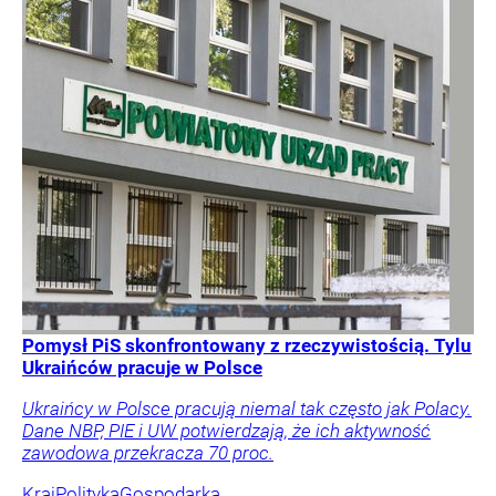
Pomysł PiS skonfrontowany z rzeczywistością. Tylu
Ukraińców pracuje w Polsce
Ukraińcy w Polsce pracują niemal tak często jak Polacy.
Dane NBP, PIE i UW potwierdzają, że ich aktywność
zawodowa przekracza 70 proc.
Kraj
Polityka
Gospodarka