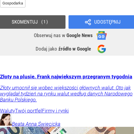
Gospodarka
SKOMENTUJ
UDOSTĘPNIJ
1
Obserwuj nas
w
Google News
Dodaj jako
źródło w Google
Złoty na plusie. Frank największym przegranym tygodnia
Złoty umocnił się wobec większości głównych walut. Oto jak
wyglądał tydzień na rynku walut według danych Narodowego
Banku Polskiego.
Waluty
Twój portfel
Firmy i rynki
Beata Anna
Święcicka