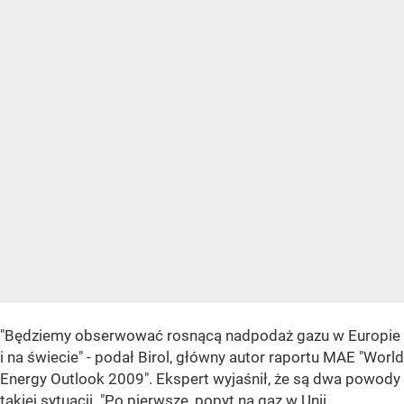
"Będziemy obserwować rosnącą nadpodaż gazu w Europie
i na świecie" - podał Birol, główny autor raportu MAE "World
Energy Outlook 2009". Ekspert wyjaśnił, że są dwa powody
takiej sytuacji. "Po pierwsze, popyt na gaz w Unii