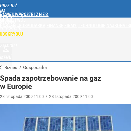
PRZEJDŹ
NA
BIZNES WPROST
STRONĘ
OPINIE
TWÓJ
GŁÓWNĄ
PORTFEL
GOSPODARKA
FINANSE
FIRMY
TECHNOLOGIE
NAJBOGATSI
WPROST.PL
UBSKRYBUJ
ZALOGUJ
MENU
Biznes
/
Gospodarka
Spada zapotrzebowanie na gaz
w Europie
28
listopada
2009
11:00
/
28
listopada
2009
11:00