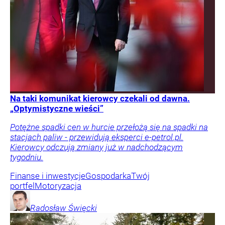
Na taki komunikat kierowcy czekali od dawna.
„Optymistyczne wieści”
Potężne spadki cen w hurcie przełożą się na spadki na
stacjach paliw - przewidują eksperci e-petrol.pl.
Kierowcy odczują zmiany już w nadchodzącym
tygodniu.
Finanse i inwestycje
Gospodarka
Twój
portfel
Motoryzacja
Radosław
Święcki