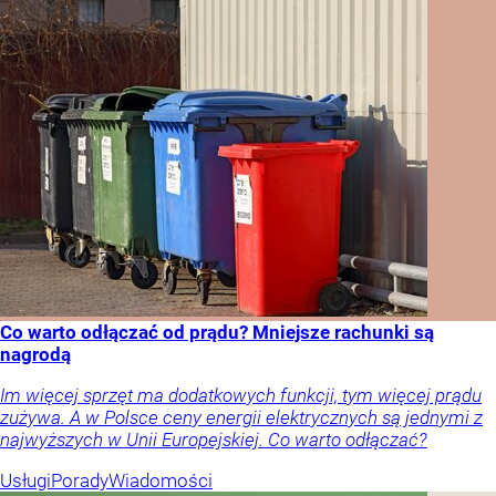
Co warto odłączać od prądu? Mniejsze rachunki są
nagrodą
Im więcej sprzęt ma dodatkowych funkcji, tym więcej prądu
zużywa. A w Polsce ceny energii elektrycznych są jednymi z
najwyższych w Unii Europejskiej. Co warto odłączać?
Usługi
Porady
Wiadomości