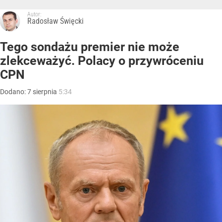
Autor:
Radosław Święcki
Tego sondażu premier nie może
zlekceważyć. Polacy o przywróceniu
CPN
Dodano:
7
sierpnia
5:34