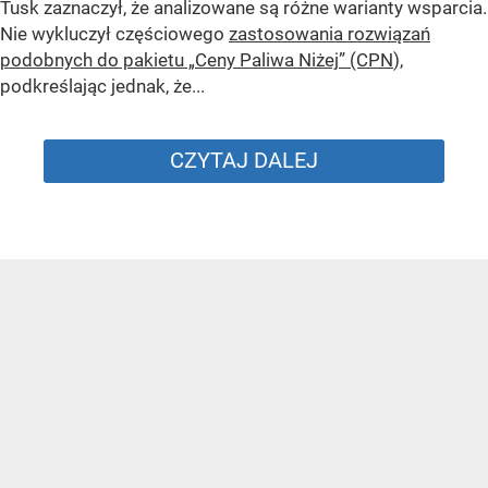
Tusk zaznaczył, że analizowane są różne warianty wsparcia.
Nie wykluczył częściowego
zastosowania rozwiązań
podobnych do pakietu „Ceny Paliwa Niżej” (CPN
),
podkreślając jednak, że...
CZYTAJ DALEJ