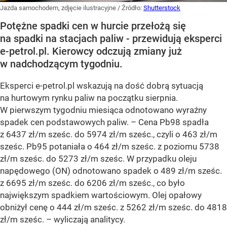
Jazda samochodem, zdjęcie ilustracyjne
/ Źródło:
Shutterstock
Potężne spadki cen w hurcie przełożą się
na spadki na stacjach paliw - przewidują eksperci
e-petrol.pl. Kierowcy odczują zmiany już
w nadchodzącym tygodniu.
Eksperci e-petrol.pl wskazują na dość dobrą sytuacją
na hurtowym rynku paliw na początku sierpnia.
W pierwszym tygodniu miesiąca odnotowano wyraźny
spadek cen podstawowych paliw. –
Cena Pb98 spadła
z 6437 zł/m sześc. do 5974 zł/m sześc., czyli o 463 zł/m
sześc. Pb95 potaniała o 464 zł/m sześc. z poziomu 5738
zł/m sześc. do 5273 zł/m sześc. W przypadku oleju
napędowego (ON) odnotowano spadek o 489 zł/m sześc.
z 6695 zł/m sześc. do 6206 zł/m sześc., co było
największym spadkiem wartościowym. Olej opałowy
obniżył cenę o 444 zł/m sześc. z 5262 zł/m sześc. do 4818
zł/m sześc.
– wyliczają analitycy.