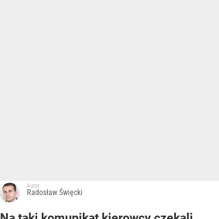
Autor:
Radosław Święcki
Na taki komunikat kierowcy czekali