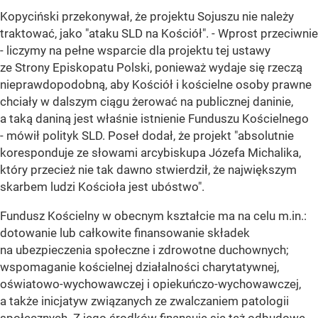
Kopyciński przekonywał, że projektu Sojuszu nie należy
traktować, jako "ataku SLD na Kościół". - Wprost przeciwnie
- liczymy na pełne wsparcie dla projektu tej ustawy
ze Strony Episkopatu Polski, ponieważ wydaje się rzeczą
nieprawdopodobną, aby Kościół i kościelne osoby prawne
chciały w dalszym ciągu żerować na publicznej daninie,
a taką daniną jest właśnie istnienie Funduszu Kościelnego
- mówił polityk SLD. Poseł dodał, że projekt "absolutnie
koresponduje ze słowami arcybiskupa Józefa Michalika,
który przecież nie tak dawno stwierdził, że największym
skarbem ludzi Kościoła jest ubóstwo".
Fundusz Kościelny w obecnym kształcie ma na celu m.in.:
dotowanie lub całkowite finansowanie składek
na ubezpieczenia społeczne i zdrowotne duchownych;
wspomaganie kościelnej działalności charytatywnej,
oświatowo-wychowawczej i opiekuńczo-wychowawczej,
a także inicjatyw związanych ze zwalczaniem patologii