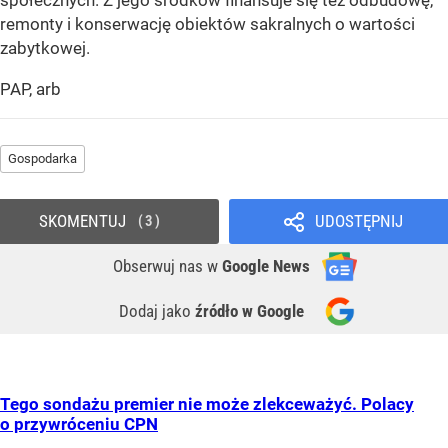
społecznych. Z jego środków finansuje się też odbudowę,
remonty i konserwację obiektów sakralnych o wartości
zabytkowej.
PAP, arb
Gospodarka
SKOMENTUJ
UDOSTĘPNIJ
3
Obserwuj nas
w
Google News
Dodaj jako
źródło w Google
Tego sondażu premier nie może zlekceważyć. Polacy
o przywróceniu CPN