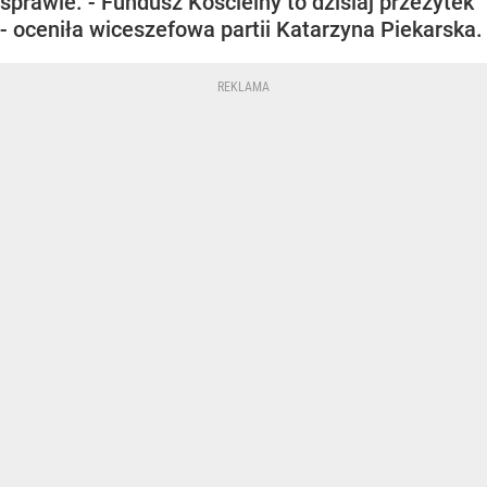
sprawie. - Fundusz Kościelny to dzisiaj przeżytek
- oceniła wiceszefowa partii Katarzyna Piekarska.