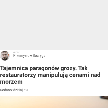
Autor:
Przemysław Bociąga
Tajemnica paragonów grozy. Tak
restauratorzy manipulują cenami nad
morzem
Dodano:
dzisiaj
5:31