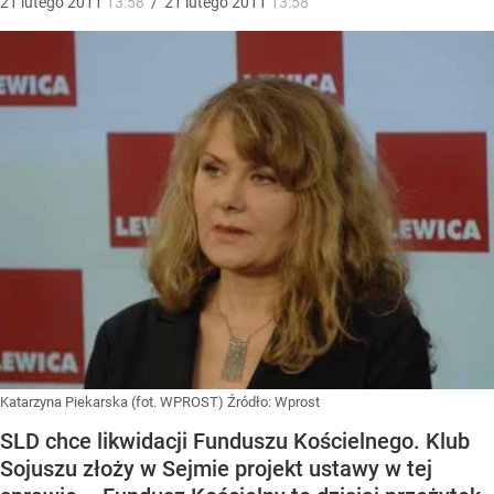
21
lutego
2011
13:58
/
21
lutego
2011
13:58
Katarzyna Piekarska (fot. WPROST)
Źródło:
Wprost
SLD chce likwidacji Funduszu Kościelnego. Klub
Sojuszu złoży w Sejmie projekt ustawy w tej