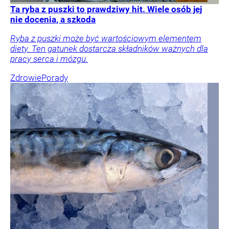
Ta ryba z puszki to prawdziwy hit. Wiele osób jej
nie docenia, a szkoda
Ryba z puszki może być wartościowym elementem
diety. Ten gatunek dostarcza składników ważnych dla
pracy serca i mózgu.
Zdrowie
Porady