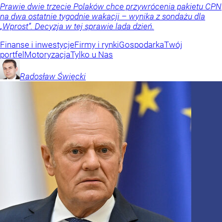
Prawie dwie trzecie Polaków chce przywrócenia pakietu CPN
na dwa ostatnie tygodnie wakacji – wynika z sondażu dla
„Wprost”. Decyzja w tej sprawie lada dzień.
Finanse i inwestycje
Firmy i rynki
Gospodarka
Twój
portfel
Motoryzacja
Tylko u Nas
Radosław
Święcki