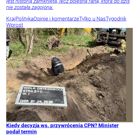
jest historią zamkniętą, lecz bolesną raną, która do dziś
nie została zagojona.
Kraj
Polityka
Opinie i komentarze
Tylko u Nas
Tygodnik
Wprost
Kiedy decyzja ws. przywrócenia CPN? Minister
podał termin