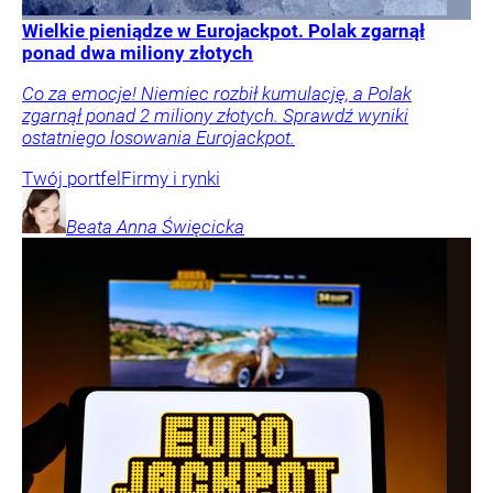
Wielkie pieniądze w Eurojackpot. Polak zgarnął
ponad dwa miliony złotych
Co za emocje! Niemiec rozbił kumulację, a Polak
zgarnął ponad 2 miliony złotych. Sprawdź wyniki
ostatniego losowania Eurojackpot.
Twój portfel
Firmy i rynki
Beata Anna
Święcicka