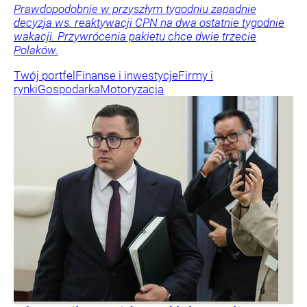
Prawdopodobnie w przyszłym tygodniu zapadnie
decyzja ws. reaktywacji CPN na dwa ostatnie tygodnie
wakacji. Przywrócenia pakietu chce dwie trzecie
Polaków.
Twój portfel
Finanse i inwestycje
Firmy i
rynki
Gospodarka
Motoryzacja