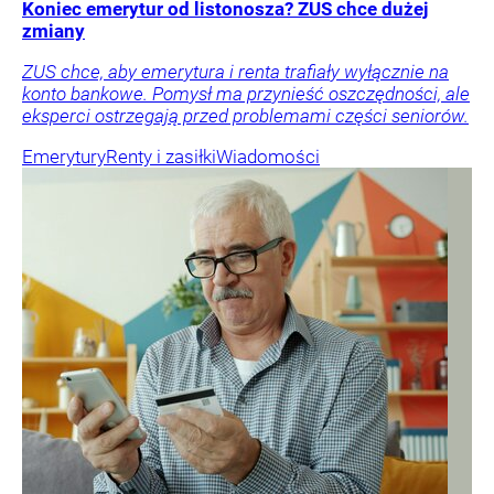
Koniec emerytur od listonosza? ZUS chce dużej
zmiany
ZUS chce, aby emerytura i renta trafiały wyłącznie na
konto bankowe. Pomysł ma przynieść oszczędności, ale
eksperci ostrzegają przed problemami części seniorów.
Emerytury
Renty i zasiłki
Wiadomości