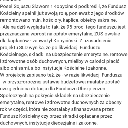
Poseł Sojuszu Sławomir Kopyciński podkreślił, że Fundusz
Kościelny spełnił już swoją rolę, ponieważ z jego środków
remontowano m.in. kościoły, kaplice, obiekty sakralne.
- Ale na dziś wygląda to tak, że 95 proc. tego funduszu jest
przeznaczana wprost na opłaty emerytalne, ZUS-owskie
dla kapłanów - zauważył Kopyciński. Z uzasadnienia
projektu SLD wynika, że po likwidacji Funduszu
Kościelnego, składki na ubezpieczenie emerytalne, rentowe
i zdrowotne osób duchownych, mieliby w całości płacić
albo oni sami, albo instytucje Kościelne i zakonne.
W projekcie zapisano też, że - w razie likwidacji Funduszu
- w przyszłorocznej ustawie budżetowej miałaby zostać
uwzględniona dotacja dla Funduszu Ubezpieczeń
Społecznych na pokrycie składek na ubezpieczenie
emerytalne, rentowe i zdrowotne duchownych za obecny
rok w części, która nie zostałaby sfinansowana przez
Fundusz Kościelny czy przez składki opłacane przez
duchownych, instytucje diecezjalne i zakonne.