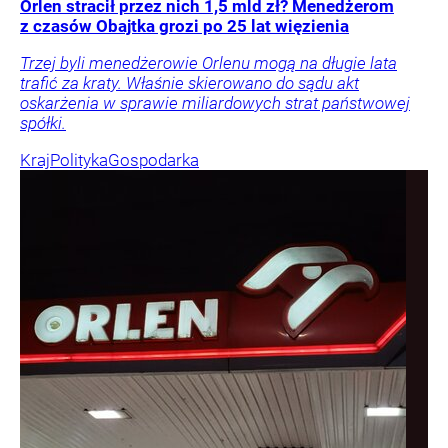
Orlen stracił przez nich 1,5 mld zł? Menedżerom
z czasów Obajtka grozi po 25 lat więzienia
Trzej byli menedżerowie Orlenu mogą na długie lata
trafić za kraty. Właśnie skierowano do sądu akt
oskarżenia w sprawie miliardowych strat państwowej
spółki.
Kraj
Polityka
Gospodarka