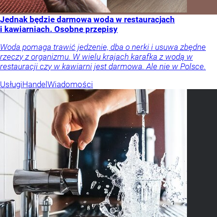
Jednak będzie darmowa woda w restauracjach
i kawiarniach. Osobne przepisy
Woda pomaga trawić jedzenie, dba o nerki i usuwa zbędne
rzeczy z organizmu. W wielu krajach karafka z wodą w
restauracji czy w kawiarni jest darmowa. Ale nie w Polsce.
Usługi
Handel
Wiadomości