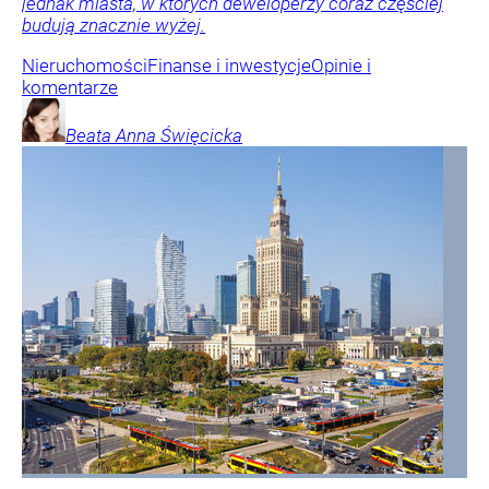
jednak miasta, w których deweloperzy coraz częściej
budują znacznie wyżej.
Nieruchomości
Finanse i inwestycje
Opinie i
komentarze
Beata Anna
Święcicka