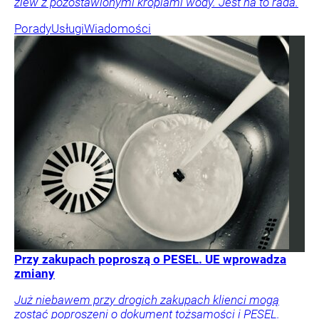
zlew z pozostawionymi kroplami wody. Jest na to rada.
Porady
Usługi
Wiadomości
Przy zakupach poproszą o PESEL. UE wprowadza
zmiany
Już niebawem przy drogich zakupach klienci mogą
zostać poproszeni o dokument tożsamości i PESEL.