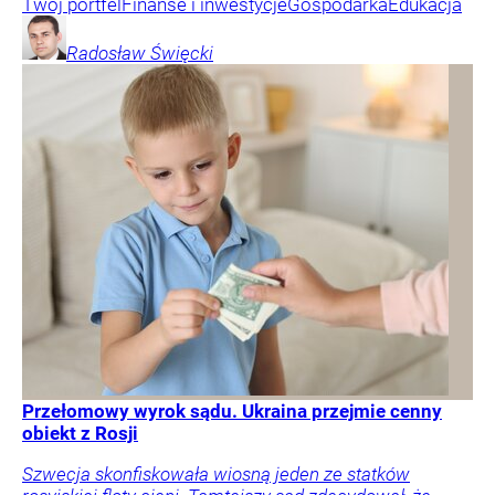
Twój portfel
Finanse i inwestycje
Gospodarka
Edukacja
Radosław
Święcki
Przełomowy wyrok sądu. Ukraina przejmie cenny
obiekt z Rosji
Szwecja skonfiskowała wiosną jeden ze statków