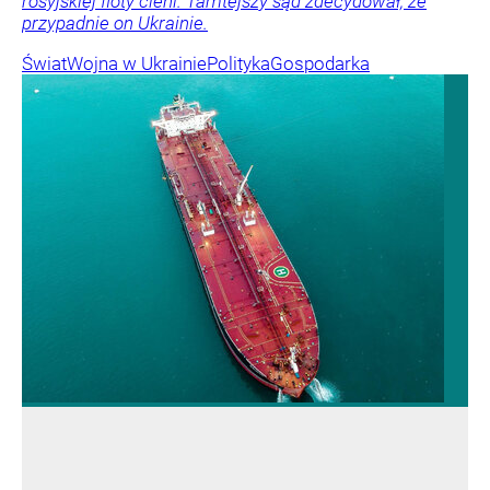
rosyjskiej floty cieni. Tamtejszy sąd zdecydował, że
przypadnie on Ukrainie.
Świat
Wojna w Ukrainie
Polityka
Gospodarka