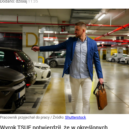
Dodano:
dzisiaj
11:35
Pracownik przyjechał do pracy
/ Źródło:
Shutterstock
Wyrok TSUE potwierdził, że w określonych