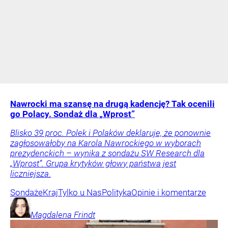
Nawrocki ma szansę na drugą kadencję? Tak ocenili
go Polacy. Sondaż dla „Wprost”
Blisko 39 proc. Polek i Polaków deklaruje, że ponownie
zagłosowałoby na Karola Nawrockiego w wyborach
prezydenckich – wynika z sondażu SW Research dla
„Wprost”. Grupa krytyków głowy państwa jest
liczniejsza.
Sondaże
Kraj
Tylko u Nas
Polityka
Opinie i komentarze
Magdalena
Frindt