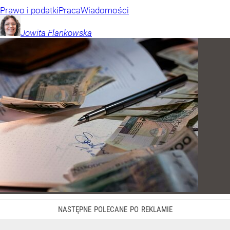
Prawo i podatki
Praca
Wiadomości
Jowita
Flankowska