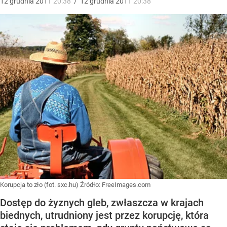
12
grudnia
2011
20:38
/
12
grudnia
2011
20:38
Korupcja to zło (fot. sxc.hu)
Źródło:
FreeImages.com
Dostęp do żyznych gleb, zwłaszcza w krajach
biednych, utrudniony jest przez korupcję, która