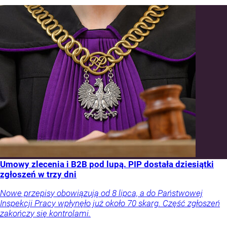
Umowy zlecenia i B2B pod lupą. PIP dostała dziesiątki
zgłoszeń w trzy dni
Nowe przepisy obowiązują od 8 lipca, a do Państwowej
Inspekcji Pracy wpłynęło już około 70 skarg. Część zgłoszeń
zakończy się kontrolami.