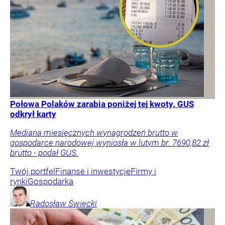
Połowa Polaków zarabia poniżej tej kwoty. GUS
odkrył karty
Mediana miesięcznych wynagrodzeń brutto w
gospodarce narodowej wyniosła w lutym br. 7690,82 zł
brutto - podał GUS.
Twój portfel
Finanse i inwestycje
Firmy i
rynki
Gospodarka
Radosław
Święcki