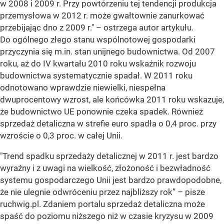
w 2008 i 2009 r. Przy powtórzeniu tej tendencji produkcja
przemysłowa w 2012 r. może gwałtownie zanurkować
przebijając dno z 2009 r." – ostrzega autor artykułu.
Do ogólnego złego stanu wspólnotowej gospodarki
przyczynia się m.in. stan unijnego budownictwa. Od 2007
roku, aż do IV kwartału 2010 roku wskaźnik rozwoju
budownictwa systematycznie spadał. W 2011 roku
odnotowano wprawdzie niewielki, niespełna
dwuprocentowy wzrost, ale końcówka 2011 roku wskazuje,
że budownictwo UE ponownie czeka spadek. Również
sprzedaż detaliczna w strefie euro spadła o 0,4 proc. przy
wzroście o 0,3 proc. w całej Unii.
"Trend spadku sprzedaży detalicznej w 2011 r. jest bardzo
wyraźny i z uwagi na wielkość, złożoność i bezwładność
systemu gospodarczego Unii jest bardzo prawdopodobne,
że nie ulegnie odwróceniu przez najbliższy rok” – pisze
ruchwig.pl. Zdaniem portalu sprzedaż detaliczna może
spaść do poziomu niższego niż w czasie kryzysu w 2009