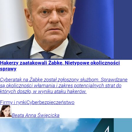
Hakerzy zaatakowali Żabkę. Nietypowe okoliczności
sprawy
Cyberatak na Żabkę został zgłoszony służbom. Sprawdzane
są okoliczności włamania i zakres potencjalnych strat do
których doszło, w wyniku ataku hakerów.
Firmy i rynki
Cyberbezpieczeństwo
Beata Anna
Święcicka