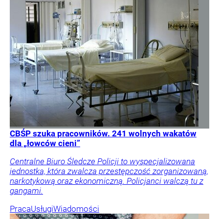
CBŚP szuka pracowników. 241 wolnych wakatów
dla „łowców cieni”
Centralne Biuro Śledcze Policji to wyspecjalizowana
jednostka, która zwalcza przestępczość zorganizowaną,
narkotykową oraz ekonomiczną. Policjanci walczą tu z
gangami.
Praca
Usługi
Wiadomości