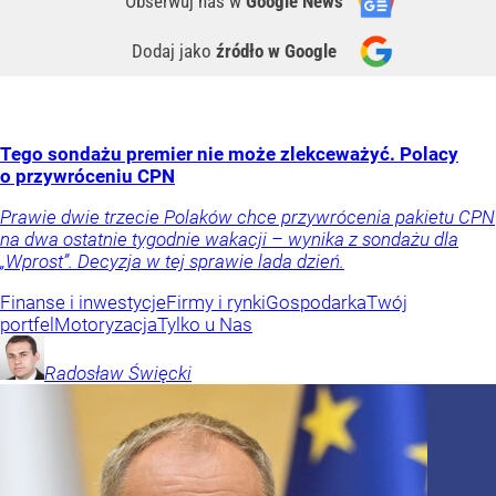
Obserwuj nas
w
Google News
Dodaj jako
źródło w Google
Tego sondażu premier nie może zlekceważyć. Polacy
o przywróceniu CPN
Prawie dwie trzecie Polaków chce przywrócenia pakietu CPN
na dwa ostatnie tygodnie wakacji – wynika z sondażu dla
„Wprost”. Decyzja w tej sprawie lada dzień.
Finanse i inwestycje
Firmy i rynki
Gospodarka
Twój
portfel
Motoryzacja
Tylko u Nas
Radosław
Święcki