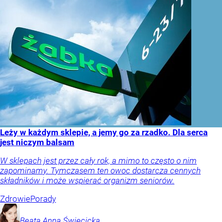
Leży w każdym sklepie, a jemy go za rzadko. Dla serca
jest niczym balsam
W sklepach jest przez cały rok, a mimo to często o nim
zapominamy. Tymczasem ten owoc dostarcza cennych
składników i może wspierać organizm seniorów.
Zdrowie
Porady
Beata Anna
Święcicka