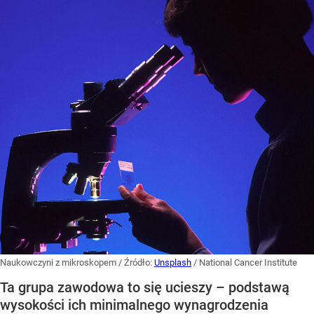
Naukowczyni z mikroskopem
/ Źródło:
Unsplash
/
National Cancer Institute
Ta grupa zawodowa to się ucieszy – podstawą
wysokości ich minimalnego wynagrodzenia