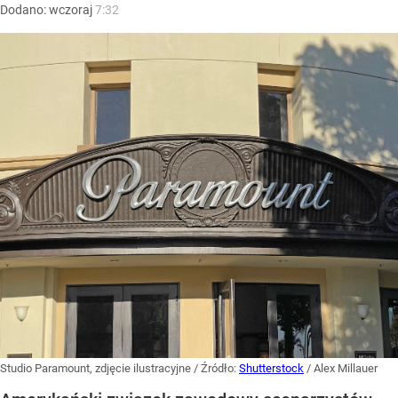
Dodano:
wczoraj
7:32
Studio Paramount, zdjęcie ilustracyjne
/ Źródło:
Shutterstock
/
Alex Millauer