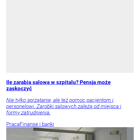
Ile zarabia salowa w szpitalu? Pensja może
zaskoczyć
Nie tylko sprzątanie, ale też pomoc pacjentom i
personelowi. Zarobki salowych zależą od miejsca i
formy zatrudnienia.
Praca
Finanse i banki