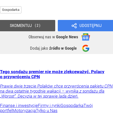
Gospodarka
SKOMENTUJ
UDOSTĘPNIJ
2
Obserwuj nas
w
Google News
Dodaj jako
źródło w Google
Tego sondażu premier nie może zlekceważyć. Polacy
o przywróceniu CPN
Prawie dwie trzecie Polaków chce przywrócenia pakietu CPN
na dwa ostatnie tygodnie wakacji – wynika z sondażu dla
„Wprost”. Decyzja w tej sprawie lada dzień.
Finanse i inwestycje
Firmy i rynki
Gospodarka
Twój
portfel
Motoryzacja
Tylko u Nas