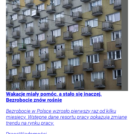
Wakacje miały pomóc, a stało się inaczej.
Bezrobocie znów rośnie
Bezrobocie w Polsce wzrosło pierwszy raz od kilku
miesięcy. Wstępne dane resortu pracy pokazują zmianę
trendu na rynku pracy.