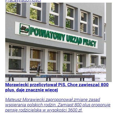
Praca
Wiadomości
Morawiecki przelicytował PiS. Chce zawieszać 800
plus, daje znacznie więcej
Mateusz Morawiecki zaproponował zmianę zasad
wspierania polskich rodzin. Zamiast 800 plus proponuje
pensję rodzicielską w wysokości 3600 zł.