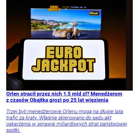
Orlen stracił przez nich 1,5 mld zł? Menedżerom
z czasów Obajtka grozi po 25 lat więzienia
Trzej byli menedżerowie Orlenu mogą na długie lata
trafić za kraty. Właśnie skierowano do sądu akt
oskarżenia w sprawie miliardowych strat państwowej
spółki.