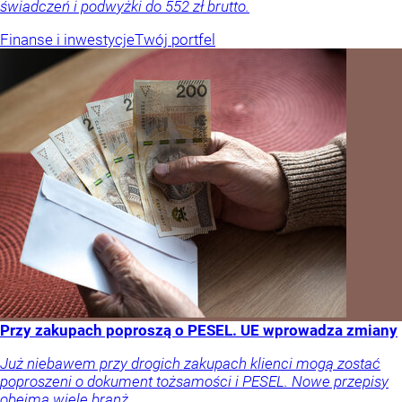
świadczeń i podwyżki do 552 zł brutto.
Finanse i inwestycje
Twój portfel
Przy zakupach poproszą o PESEL. UE wprowadza zmiany
Już niebawem przy drogich zakupach klienci mogą zostać
poproszeni o dokument tożsamości i PESEL. Nowe przepisy
obejmą wiele branż.