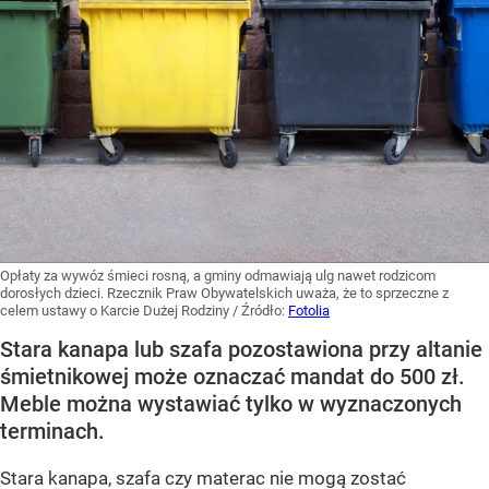
Opłaty za wywóz śmieci rosną, a gminy odmawiają ulg nawet rodzicom
dorosłych dzieci. Rzecznik Praw Obywatelskich uważa, że to sprzeczne z
celem ustawy o Karcie Dużej Rodziny
/ Źródło:
Fotolia
Stara kanapa lub szafa pozostawiona przy altanie
śmietnikowej może oznaczać mandat do 500 zł.
Meble można wystawiać tylko w wyznaczonych
terminach.
Stara kanapa, szafa czy materac nie mogą zostać