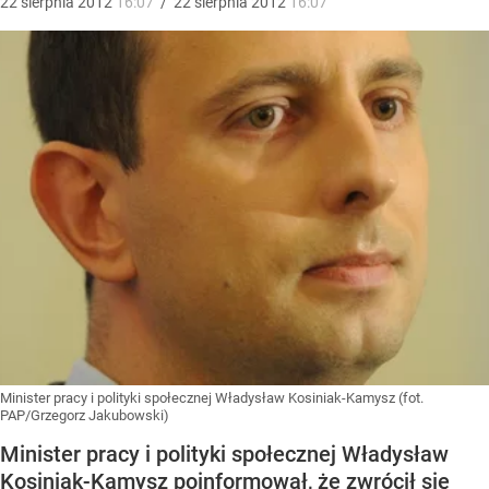
22
sierpnia
2012
16:07
/
22
sierpnia
2012
16:07
Minister pracy i polityki społecznej Władysław Kosiniak-Kamysz (fot.
PAP/Grzegorz Jakubowski)
Minister pracy i polityki społecznej Władysław
Kosiniak-Kamysz poinformował, że zwrócił się