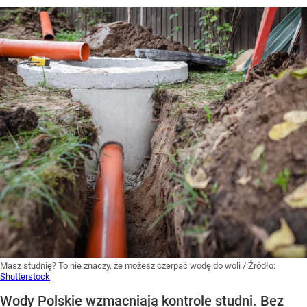
Masz studnię? To nie znaczy, że możesz czerpać wodę do woli
/ Źródło:
Shutterstock
Wody Polskie wzmacniają kontrole studni. Bez