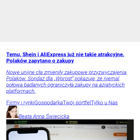
Temu, Shein i AliExpress już nie takie atrakcyjne.
Polaków zapytano o zakupy
Nowe unijne cła zmieniły zakupowe przyzwyczajenia
Polaków. Sondaż dla „Wprost” pokazuje, że niemal
połowa badanych ograniczyła zakupy na azjatyckich
platformach.
Firmy i rynki
Gospodarka
Twój portfel
Tylko u Nas
Beata Anna
Święcicka