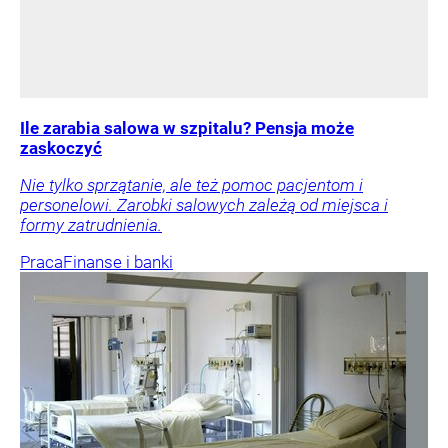
Ile zarabia salowa w szpitalu? Pensja może
zaskoczyć
Nie tylko sprzątanie, ale też pomoc pacjentom i
personelowi. Zarobki salowych zależą od miejsca i
formy zatrudnienia.
Praca
Finanse i banki