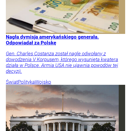
Nagła dymisja amerykańskiego generała.
Odpowiadał za Polskę
Gen. Charles Costanza został nagle odwołany z
dowodzenia V Korpusem, którego wysunięta kwatera
działa w Polsce. Armia USA nie ujawnia powodów tej
decyzji.
Świat
Polityka
Wojsko