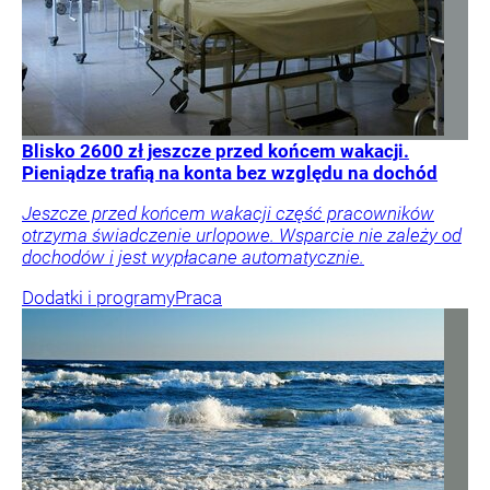
Blisko 2600 zł jeszcze przed końcem wakacji.
Pieniądze trafią na konta bez względu na dochód
Jeszcze przed końcem wakacji część pracowników
otrzyma świadczenie urlopowe. Wsparcie nie zależy od
dochodów i jest wypłacane automatycznie.
Dodatki i programy
Praca