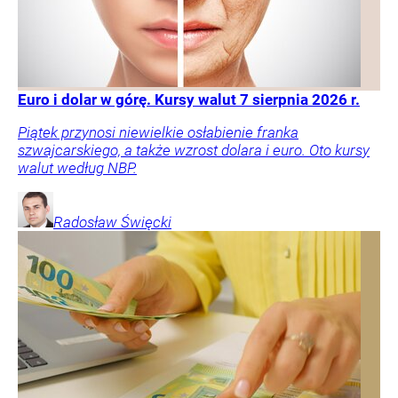
Euro i dolar w górę. Kursy walut 7 sierpnia 2026 r.
Piątek przynosi niewielkie osłabienie franka
szwajcarskiego, a także wzrost dolara i euro. Oto kursy
walut według NBP.
Radosław
Święcki