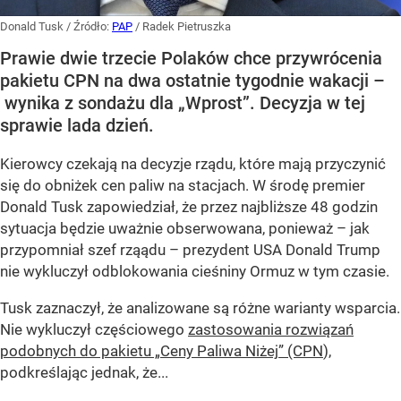
Donald Tusk
/ Źródło:
PAP
/
Radek Pietruszka
Prawie dwie trzecie Polaków chce przywrócenia
pakietu CPN na dwa ostatnie tygodnie wakacji –
wynika z sondażu dla „Wprost”. Decyzja w tej
sprawie lada dzień.
Kierowcy czekają na decyzje rządu, które mają przyczynić
się do obniżek cen paliw na stacjach. W środę premier
Donald Tusk zapowiedział, że przez najbliższe 48 godzin
sytuacja będzie uważnie obserwowana, ponieważ – jak
przypomniał szef rząądu – prezydent USA Donald Trump
nie wykluczył odblokowania cieśniny Ormuz w tym czasie.
Tusk zaznaczył, że analizowane są różne warianty wsparcia.
Nie wykluczył częściowego
zastosowania rozwiązań
podobnych do pakietu „Ceny Paliwa Niżej” (CPN
),
podkreślając jednak, że...