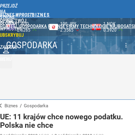
PRZEJDŹ
NA
BIZNES WPROST
STRONĘ
OPINIE
TWÓJ
GŁÓWNĄ
100 JPY
1 NOK
1 DKK
PORTFEL
GOSPODARKA
FINANSE
FIRMY
TECHNOLOGIE
NAJBOGATSI
WPROST.PL
2.3565
0.3920
0.5753
UBSKRYBUJ
GOSPODARKA
ZALOGUJ
MENU
Biznes
/
Gospodarka
UE: 11 krajów chce nowego podatku.
Polska nie chce