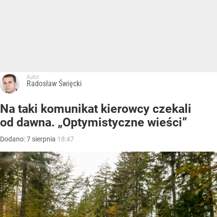
Autor:
Radosław Święcki
Na taki komunikat kierowcy czekali
od dawna. „Optymistyczne wieści”
Dodano:
7
sierpnia
18:47