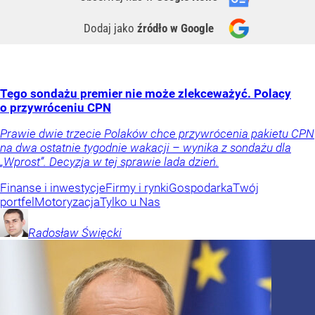
Dodaj jako
źródło w Google
Tego sondażu premier nie może zlekceważyć. Polacy
o przywróceniu CPN
Prawie dwie trzecie Polaków chce przywrócenia pakietu CPN
na dwa ostatnie tygodnie wakacji – wynika z sondażu dla
„Wprost”. Decyzja w tej sprawie lada dzień.
Finanse i inwestycje
Firmy i rynki
Gospodarka
Twój
portfel
Motoryzacja
Tylko u Nas
Radosław
Święcki