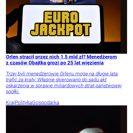
Orlen stracił przez nich 1,5 mld zł? Menedżerom
z czasów Obajtka grozi po 25 lat więzienia
Trzej byli menedżerowie Orlenu mogą na długie lata
trafić za kraty. Właśnie skierowano do sądu akt
oskarżenia w sprawie miliardowych strat państwowej
spółki.
Kraj
Polityka
Gospodarka