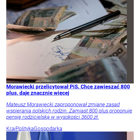
Morawiecki przelicytował PiS. Chce zawieszać 800
plus, daje znacznie więcej
Mateusz Morawiecki zaproponował zmianę zasad
wspierania polskich rodzin. Zamiast 800 plus proponuje
pensję rodzicielską w wysokości 3600 zł.
Kraj
Polityka
Gospodarka