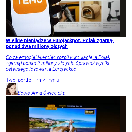
Wielkie pieniądze w Eurojackpot. Polak zgarnął
ponad dwa miliony złotych
Co za emocje! Niemiec rozbił kumulację, a Polak
zgarnął ponad 2 miliony złotych. Sprawdź wyniki
ostatniego losowania Eurojackpot.
Twój portfel
Firmy i rynki
Beata Anna
Święcicka