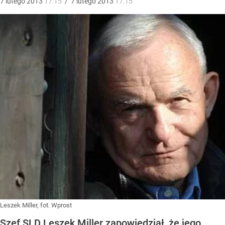
7
lutego
2013
17:15
/
7
lutego
2013
17:15
Leszek Miller, fot. Wprost
Szef SLD Leszek Miller zapowiedział, że jego