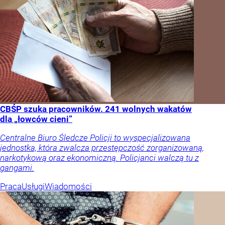
CBŚP szuka pracowników. 241 wolnych wakatów
dla „łowców cieni”
Centralne Biuro Śledcze Policji to wyspecjalizowana
jednostka, która zwalcza przestępczość zorganizowaną,
narkotykową oraz ekonomiczną. Policjanci walczą tu z
gangami.
Praca
Usługi
Wiadomości