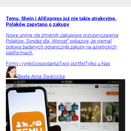
Temu, Shein i AliExpress już nie takie atrakcyjne.
Polaków zapytano o zakupy
Nowe unijne cła zmieniły zakupowe przyzwyczajenia
Polaków. Sondaż dla „Wprost” pokazuje, że niemal
połowa badanych ograniczyła zakupy na azjatyckich
platformach.
Firmy i rynki
Gospodarka
Twój portfel
Tylko u Nas
Beata Anna
Święcicka