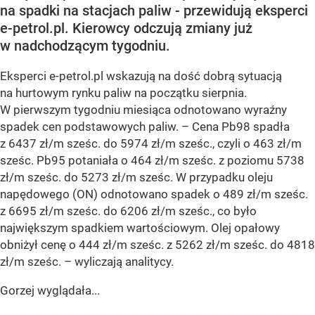
na spadki na stacjach paliw - przewidują eksperci
e-petrol.pl. Kierowcy odczują zmiany już
w nadchodzącym tygodniu.
Eksperci e-petrol.pl wskazują na dość dobrą sytuacją
na hurtowym rynku paliw na początku sierpnia.
W pierwszym tygodniu miesiąca odnotowano wyraźny
spadek cen podstawowych paliw. –
Cena Pb98 spadła
z 6437 zł/m sześc. do 5974 zł/m sześc., czyli o 463 zł/m
sześc. Pb95 potaniała o 464 zł/m sześc. z poziomu 5738
zł/m sześc. do 5273 zł/m sześc. W przypadku oleju
napędowego (ON) odnotowano spadek o 489 zł/m sześc.
z 6695 zł/m sześc. do 6206 zł/m sześc., co było
największym spadkiem wartościowym. Olej opałowy
obniżył cenę o 444 zł/m sześc. z 5262 zł/m sześc. do 4818
zł/m sześc.
– wyliczają analitycy.
Gorzej wyglądała...