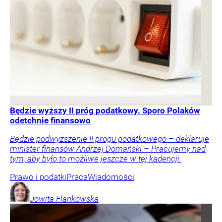
Będzie wyższy II próg podatkowy. Sporo Polaków
odetchnie finansowo
Będzie podwyższenie II progu podatkowego – deklaruje
minister finansów Andrzej Domański – Pracujemy nad
tym, aby było to możliwe jeszcze w tej kadencji.
Prawo i podatki
Praca
Wiadomości
Jowita
Flankowska