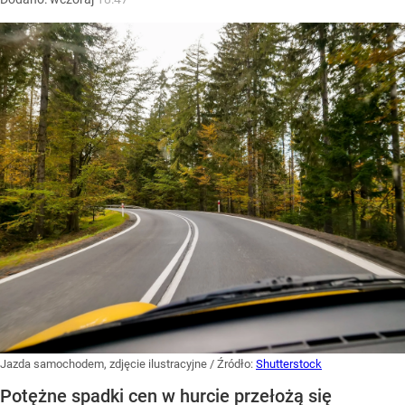
Jazda samochodem, zdjęcie ilustracyjne
/ Źródło:
Shutterstock
Potężne spadki cen w hurcie przełożą się