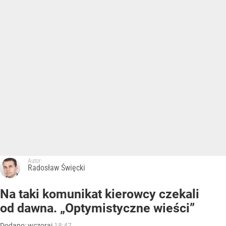
Autor:
Radosław Święcki
Na taki komunikat kierowcy czekali
od dawna. „Optymistyczne wieści”
Dodano:
wczoraj
18:47