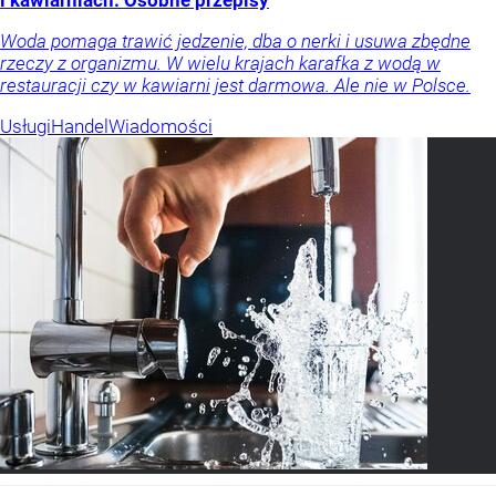
Woda pomaga trawić jedzenie, dba o nerki i usuwa zbędne
rzeczy z organizmu. W wielu krajach karafka z wodą w
restauracji czy w kawiarni jest darmowa. Ale nie w Polsce.
Usługi
Handel
Wiadomości