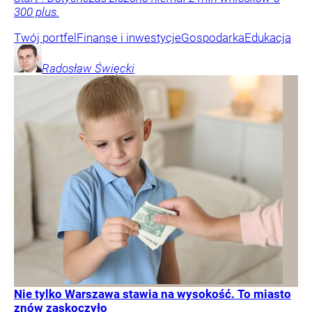
300 plus.
Twój portfel
Finanse i inwestycje
Gospodarka
Edukacja
Radosław
Święcki
Nie tylko Warszawa stawia na wysokość. To miasto
znów zaskoczyło