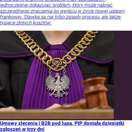
jednocześnie pokazując problem, który może nabrać
szczególnego znaczenia po wejściu w życie nowej ustawy
frankowej. Stawką są nie tylko zasady procesu, ale także
tysiące złotych kosztów.
Umowy zlecenia i B2B pod lupą. PIP dostała dziesiątki
zgłoszeń w trzy dni