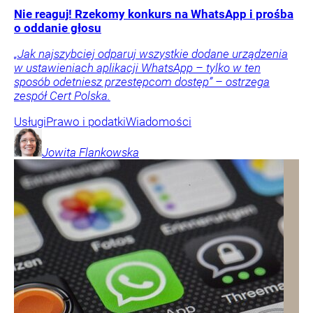
Nie reaguj! Rzekomy konkurs na WhatsApp i prośba
o oddanie głosu
„Jak najszybciej odparuj wszystkie dodane urządzenia
w ustawieniach aplikacji WhatsApp – tylko w ten
sposób odetniesz przestępcom dostęp” – ostrzega
zespół Cert Polska.
Usługi
Prawo i podatki
Wiadomości
Jowita
Flankowska