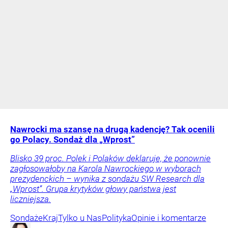
Nawrocki ma szansę na drugą kadencję? Tak ocenili
go Polacy. Sondaż dla „Wprost”
Blisko 39 proc. Polek i Polaków deklaruje, że ponownie
zagłosowałoby na Karola Nawrockiego w wyborach
prezydenckich – wynika z sondażu SW Research dla
„Wprost”. Grupa krytyków głowy państwa jest
liczniejsza.
Sondaże
Kraj
Tylko u Nas
Polityka
Opinie i komentarze