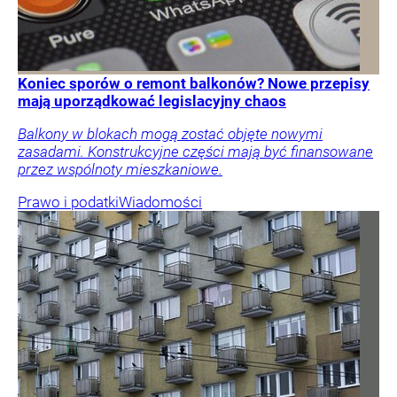
Koniec sporów o remont balkonów? Nowe przepisy
mają uporządkować legislacyjny chaos
Balkony w blokach mogą zostać objęte nowymi
zasadami. Konstrukcyjne części mają być finansowane
przez wspólnoty mieszkaniowe.
Prawo i podatki
Wiadomości