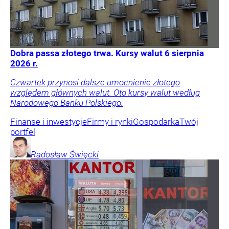
Dobra passa złotego trwa. Kursy walut 6 sierpnia
2026 r.
Czwartek przynosi dalsze umocnienie złotego
względem głównych walut. Oto kursy walut według
Narodowego Banku Polskiego.
Finanse i inwestycje
Firmy i rynki
Gospodarka
Twój
portfel
Radosław
Święcki