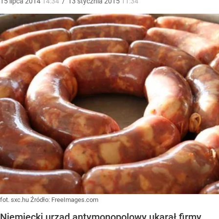
15
lipca
2014
14:34
/
13
stycznia
2015
11:34
fot. sxc.hu
Źródło:
FreeImages.com
Niemiecki urząd antymonopolowy ukarał firmy