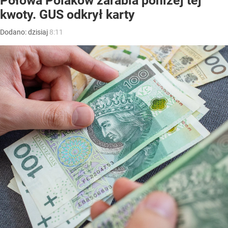
Połowa Polaków zarabia poniżej tej
kwoty. GUS odkrył karty
Dodano:
dzisiaj
8:11