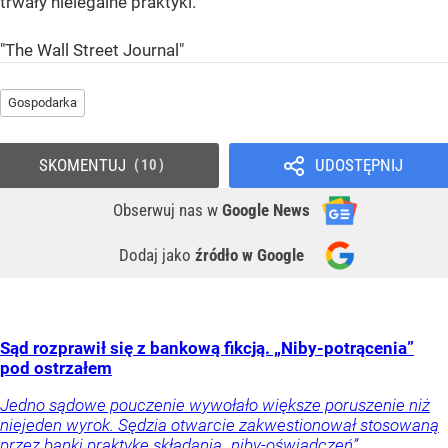
trwały nielegalne praktyki.
"The Wall Street Journal"
Gospodarka
SKOMENTUJ
UDOSTĘPNIJ
10
Obserwuj nas
w
Google News
Dodaj jako
źródło w Google
Sąd rozprawił się z bankową fikcją. „Niby-potrącenia”
pod ostrzałem
Jedno sądowe pouczenie wywołało większe poruszenie niż
niejeden wyrok. Sędzia otwarcie zakwestionował stosowaną
przez banki praktykę składania „niby-oświadczeń”,