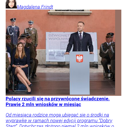
Magdalena
Frindt
Polacy rzucili się na przywrócone świadczenie.
Prawie 2 mln wniosków w miesiąc
Od miesiąca rodzice mogą ubiegać się o środki na
wyprawkę w ramach nowej edycji programu “Dobry
Start”. Dotychczas złożono niemal 2 mln wniosków o