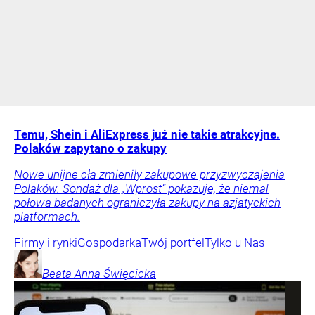
Temu, Shein i AliExpress już nie takie atrakcyjne.
Polaków zapytano o zakupy
Nowe unijne cła zmieniły zakupowe przyzwyczajenia
Polaków. Sondaż dla „Wprost” pokazuje, że niemal
połowa badanych ograniczyła zakupy na azjatyckich
platformach.
Firmy i rynki
Gospodarka
Twój portfel
Tylko u Nas
Beata Anna
Święcicka