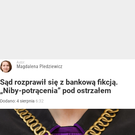
Autor:
Magdalena Pledziewicz
Sąd rozprawił się z bankową fikcją.
„Niby-potrącenia” pod ostrzałem
Dodano:
4
sierpnia
6:32