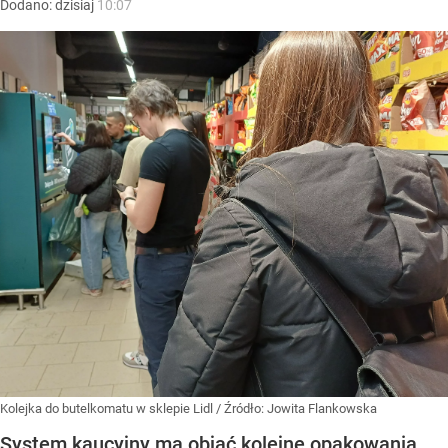
Dodano:
dzisiaj
10:07
Kolejka do butelkomatu w sklepie Lidl
/ Źródło:
Jowita Flankowska
System kaucyjny ma objąć kolejne opakowania.