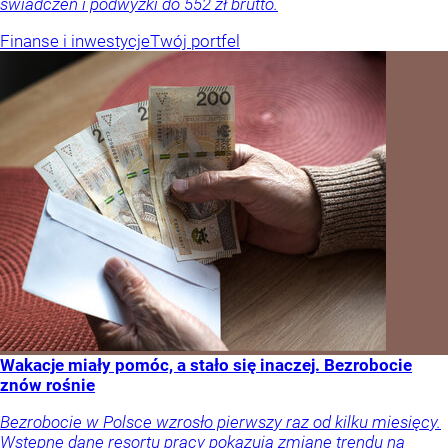
świadczeń i podwyżki do 552 zł brutto.
Finanse i inwestycje
Twój portfel
Wakacje miały pomóc, a stało się inaczej. Bezrobocie
znów rośnie
Bezrobocie w Polsce wzrosło pierwszy raz od kilku miesięcy.
Wstępne dane resortu pracy pokazują zmianę trendu na