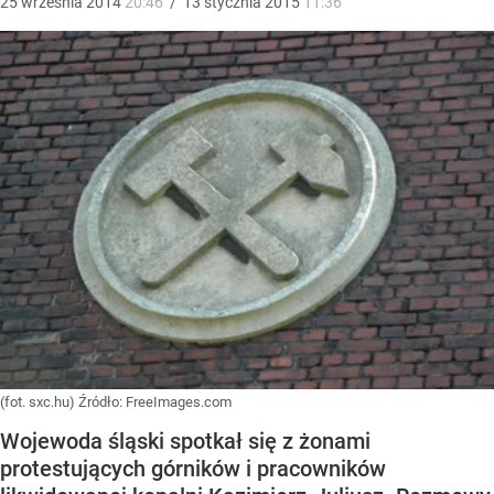
25
września
2014
20:46
/
13
stycznia
2015
11:36
(fot. sxc.hu)
Źródło:
FreeImages.com
Wojewoda śląski spotkał się z żonami
protestujących górników i pracowników