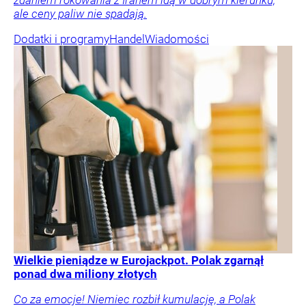
zdaniem rokowania z Iranem idą w dobrym kierunku,
ale ceny paliw nie spadają.
Dodatki i programy
Handel
Wiadomości
Wielkie pieniądze w Eurojackpot. Polak zgarnął
ponad dwa miliony złotych
Co za emocje! Niemiec rozbił kumulację, a Polak