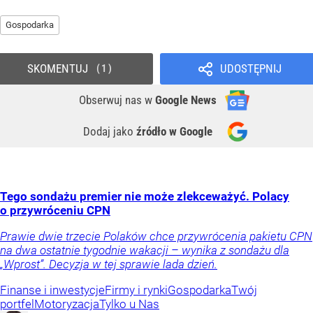
Gospodarka
SKOMENTUJ
UDOSTĘPNIJ
1
Obserwuj nas
w
Google News
Dodaj jako
źródło w Google
Tego sondażu premier nie może zlekceważyć. Polacy
o przywróceniu CPN
Prawie dwie trzecie Polaków chce przywrócenia pakietu CPN
na dwa ostatnie tygodnie wakacji – wynika z sondażu dla
„Wprost”. Decyzja w tej sprawie lada dzień.
Finanse i inwestycje
Firmy i rynki
Gospodarka
Twój
portfel
Motoryzacja
Tylko u Nas