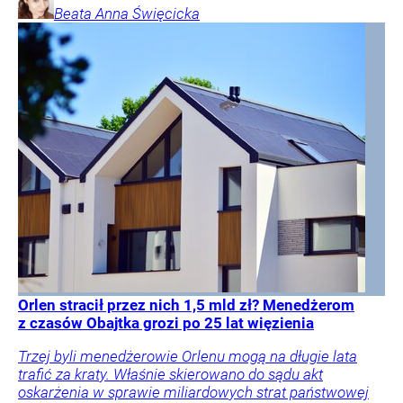
Beata Anna
Święcicka
Orlen stracił przez nich 1,5 mld zł? Menedżerom
z czasów Obajtka grozi po 25 lat więzienia
Trzej byli menedżerowie Orlenu mogą na długie lata
trafić za kraty. Właśnie skierowano do sądu akt
oskarżenia w sprawie miliardowych strat państwowej