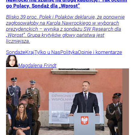
go Polacy. Sondaż dla „Wprost”
Blisko 39 proc. Polek i Polaków deklaruje, że ponownie
zagłosowałoby na Karola Nawrockiego w wyborach
prezydenckich – wynika z sondażu SW Research dla
„Wprost”. Grupa krytyków głowy państwa jest
liczniejsza.
Sondaże
Kraj
Tylko u Nas
Polityka
Opinie i komentarze
Magdalena
Frindt