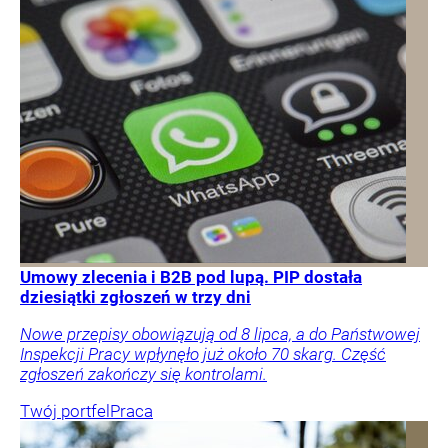
Umowy zlecenia i B2B pod lupą. PIP dostała
dziesiątki zgłoszeń w trzy dni
Nowe przepisy obowiązują od 8 lipca, a do Państwowej
Inspekcji Pracy wpłynęło już około 70 skarg. Część
zgłoszeń zakończy się kontrolami.
Twój portfel
Praca