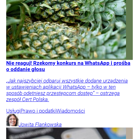
Nie reaguj! Rzekomy konkurs na WhatsApp i prośba
o oddanie głosu
„Jak najszybciej odparuj wszystkie dodane urządzenia
w ustawieniach aplikacji WhatsApp – tylko w ten
sposób odetniesz przestępcom dostęp” – ostrzega
zespół Cert Polska.
Usługi
Prawo i podatki
Wiadomości
Jowita
Flankowska