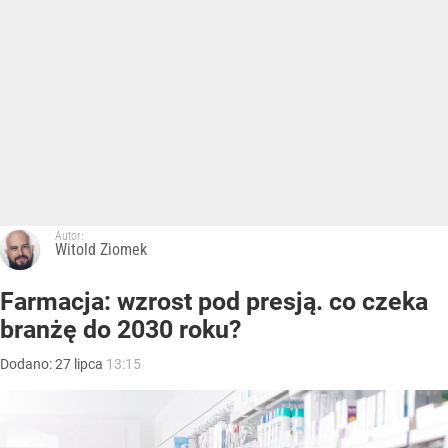
Autor:
Witold Ziomek
Farmacja: wzrost pod presją. co czeka
branżę do 2030 roku?
Dodano:
27
lipca
13:15