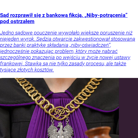
Sąd rozprawił się z bankową fikcją. „Niby-potrącenia”
pod ostrzałem
Jedno sądowe pouczenie wywołało większe poruszenie niż
niejeden wyrok. Sędzia otwarcie zakwestionował stosowaną
przez banki praktykę składania „niby-oświadczeń”,
jednocześnie pokazując problem, który może nabrać
szczególnego znaczenia po wejściu w życie nowej ustawy
frankowej. Stawką są nie tylko zasady procesu, ale także
tysiące złotych kosztów.