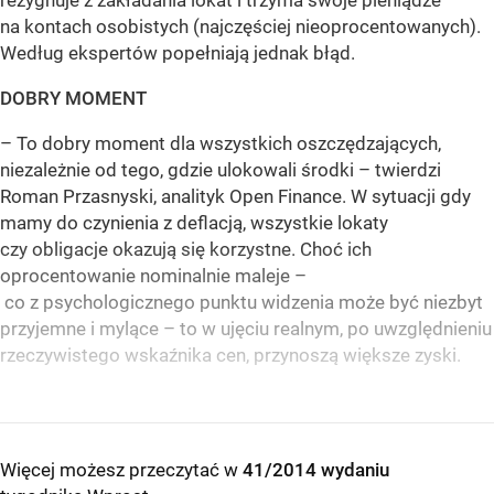
rezygnuje z zakładania lokat i trzyma swoje pieniądze
na kontach osobistych (najczęściej nieoprocentowanych).
Według ekspertów popełniają jednak błąd.
DOBRY MOMENT
– To dobry moment dla wszystkich oszczędzających,
niezależnie od tego, gdzie ulokowali środki – twierdzi
Roman Przasnyski, analityk Open Finance. W sytuacji gdy
mamy do czynienia z deflacją, wszystkie lokaty
czy obligacje okazują się korzystne. Choć ich
oprocentowanie nominalnie maleje –
co z psychologicznego punktu widzenia może być niezbyt
przyjemne i mylące – to w ujęciu realnym, po uwzględnieniu
rzeczywistego wskaźnika cen, przynoszą większe zyski.
Więcej możesz przeczytać w
41/2014 wydaniu