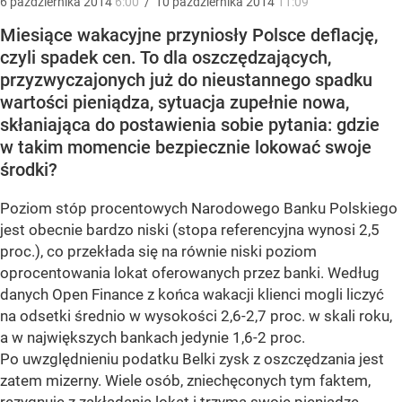
6
października
2014
6:00
/
10
października
2014
11:09
Miesiące wakacyjne przyniosły Polsce deflację,
czyli spadek cen. To dla oszczędzających,
przyzwyczajonych już do nieustannego spadku
wartości pieniądza, sytuacja zupełnie nowa,
skłaniająca do postawienia sobie pytania: gdzie
w takim momencie bezpiecznie lokować swoje
środki?
Poziom stóp procentowych Narodowego Banku Polskiego
jest obecnie bardzo niski (stopa referencyjna wynosi 2,5
proc.), co przekłada się na równie niski poziom
oprocentowania lokat oferowanych przez banki. Według
danych Open Finance z końca wakacji klienci mogli liczyć
na odsetki średnio w wysokości 2,6-2,7 proc. w skali roku,
a w największych bankach jedynie 1,6-2 proc.
Po uwzględnieniu podatku Belki zysk z oszczędzania jest
zatem mizerny. Wiele osób, zniechęconych tym faktem,