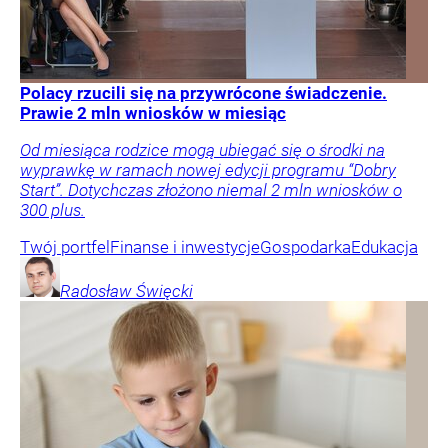
Polacy rzucili się na przywrócone świadczenie.
Prawie 2 mln wniosków w miesiąc
Od miesiąca rodzice mogą ubiegać się o środki na
wyprawkę w ramach nowej edycji programu “Dobry
Start”. Dotychczas złożono niemal 2 mln wniosków o
300 plus.
Twój portfel
Finanse i inwestycje
Gospodarka
Edukacja
Radosław
Święcki