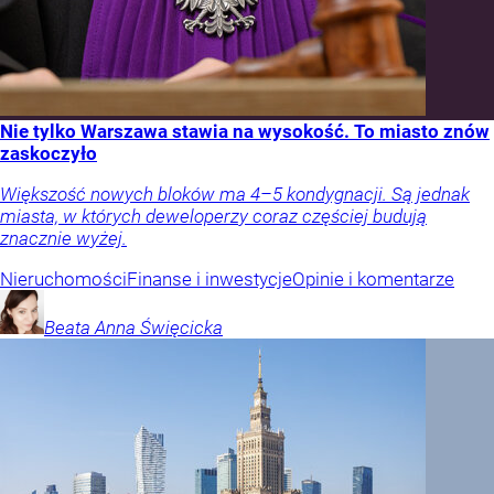
Nie tylko Warszawa stawia na wysokość. To miasto znów
zaskoczyło
Większość nowych bloków ma 4–5 kondygnacji. Są jednak
miasta, w których deweloperzy coraz częściej budują
znacznie wyżej.
Nieruchomości
Finanse i inwestycje
Opinie i komentarze
Beata Anna
Święcicka