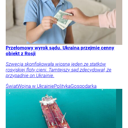
Przełomowy wyrok sądu. Ukraina przejmie cenny
obiekt z Rosji
Szwecja skonfiskowała wiosną jeden ze statków
rosyjskiej floty cieni. Tamtejszy sąd zdecydował, że
przypadnie on Ukrainie.
Świat
Wojna w Ukrainie
Polityka
Gospodarka