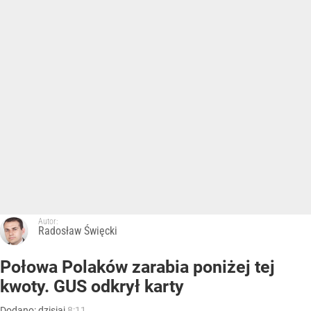
Autor:
Radosław Święcki
Połowa Polaków zarabia poniżej tej
kwoty. GUS odkrył karty
Dodano:
dzisiaj
8:11