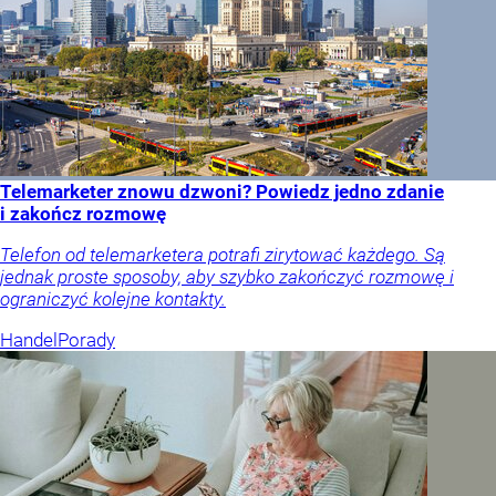
Telemarketer znowu dzwoni? Powiedz jedno zdanie
i zakończ rozmowę
Telefon od telemarketera potrafi zirytować każdego. Są
jednak proste sposoby, aby szybko zakończyć rozmowę i
ograniczyć kolejne kontakty.
Handel
Porady