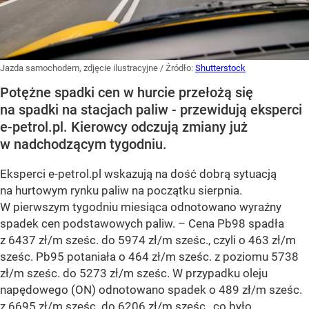
Jazda samochodem, zdjęcie ilustracyjne
/ Źródło:
Shutterstock
Potężne spadki cen w hurcie przełożą się
na spadki na stacjach paliw - przewidują eksperci
e-petrol.pl. Kierowcy odczują zmiany już
w nadchodzącym tygodniu.
Eksperci e-petrol.pl wskazują na dość dobrą sytuacją
na hurtowym rynku paliw na początku sierpnia.
W pierwszym tygodniu miesiąca odnotowano wyraźny
spadek cen podstawowych paliw. –
Cena Pb98 spadła
z 6437 zł/m sześc. do 5974 zł/m sześc., czyli o 463 zł/m
sześc. Pb95 potaniała o 464 zł/m sześc. z poziomu 5738
zł/m sześc. do 5273 zł/m sześc. W przypadku oleju
napędowego (ON) odnotowano spadek o 489 zł/m sześc.
z 6695 zł/m sześc. do 6206 zł/m sześc., co było