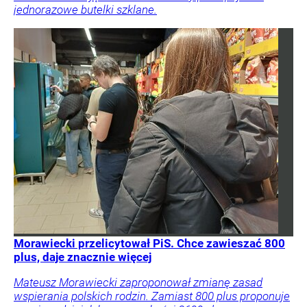
jednorazowe butelki szklane.
Morawiecki przelicytował PiS. Chce zawieszać 800
plus, daje znacznie więcej
Mateusz Morawiecki zaproponował zmianę zasad
wspierania polskich rodzin. Zamiast 800 plus proponuje