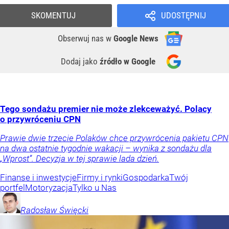
SKOMENTUJ
UDOSTĘPNIJ
Obserwuj nas
w
Google News
Dodaj jako
źródło w Google
Tego sondażu premier nie może zlekceważyć. Polacy
o przywróceniu CPN
Prawie dwie trzecie Polaków chce przywrócenia pakietu CPN
na dwa ostatnie tygodnie wakacji – wynika z sondażu dla
„Wprost”. Decyzja w tej sprawie lada dzień.
Finanse i inwestycje
Firmy i rynki
Gospodarka
Twój
portfel
Motoryzacja
Tylko u Nas
Radosław
Święcki