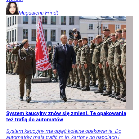
Magdalena
Frindt
System kaucyjny znów się zmieni. Te opakowania
też trafią do automatów
System kaucyjny ma objąć kolejne opakowania. Do
automatów mają trafić m.in. kartony po napojach i