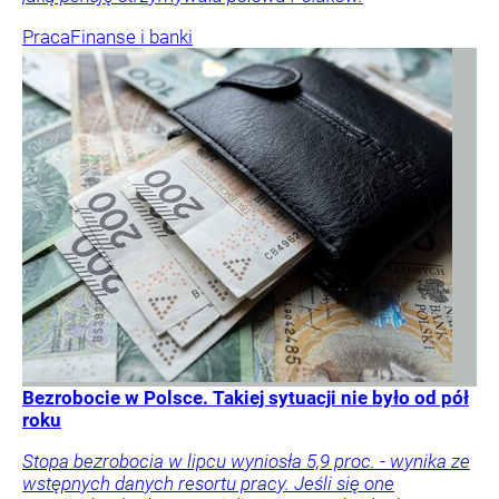
Praca
Finanse i banki
Bezrobocie w Polsce. Takiej sytuacji nie było od pół
roku
Stopa bezrobocia w lipcu wyniosła 5,9 proc. - wynika ze
wstępnych danych resortu pracy. Jeśli się one