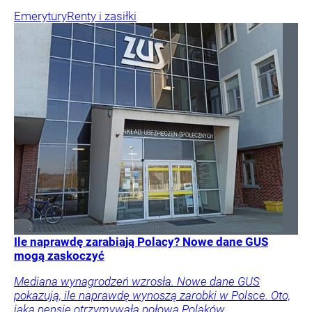
Emerytury
Renty i zasiłki
Ile naprawdę zarabiają Polacy? Nowe dane GUS
mogą zaskoczyć
Mediana wynagrodzeń wzrosła. Nowe dane GUS
pokazują, ile naprawdę wynoszą zarobki w Polsce. Oto,
jaką pensję otrzymywała połowa Polaków.