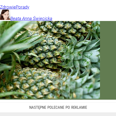
Zdrowie
Porady
Beata Anna
Święcicka