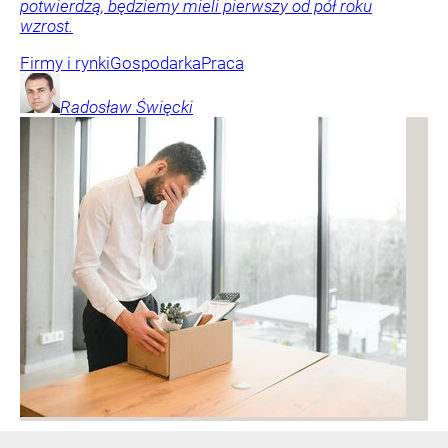
potwierdzą, będziemy mieli pierwszy od pół roku
wzrost.
Firmy i rynki
Gospodarka
Praca
Radosław
Święcki