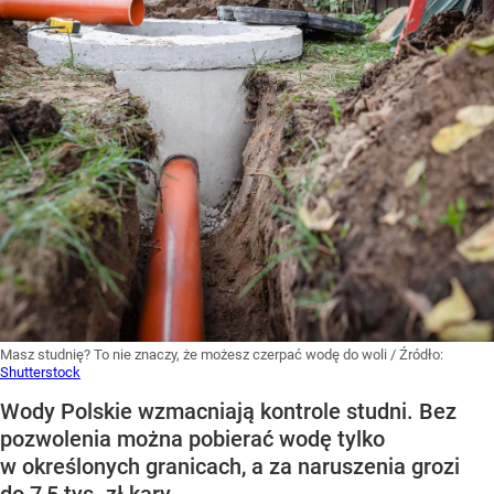
Masz studnię? To nie znaczy, że możesz czerpać wodę do woli
/ Źródło:
Shutterstock
Wody Polskie wzmacniają kontrole studni. Bez
pozwolenia można pobierać wodę tylko
w określonych granicach, a za naruszenia grozi
do 7,5 tys. zł kary.