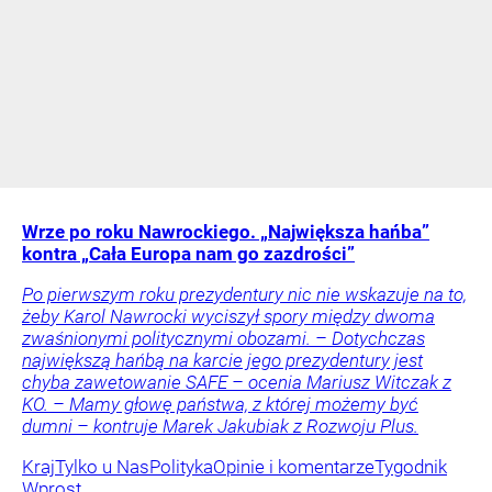
Wrze po roku Nawrockiego. „Największa hańba”
kontra „Cała Europa nam go zazdrości”
Po pierwszym roku prezydentury nic nie wskazuje na to,
żeby Karol Nawrocki wyciszył spory między dwoma
zwaśnionymi politycznymi obozami. – Dotychczas
największą hańbą na karcie jego prezydentury jest
chyba zawetowanie SAFE – ocenia Mariusz Witczak z
KO. – Mamy głowę państwa, z której możemy być
dumni – kontruje Marek Jakubiak z Rozwoju Plus.
Kraj
Tylko u Nas
Polityka
Opinie i komentarze
Tygodnik
Wprost