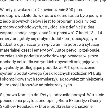
W petycji wskazano, że świadczenie 800 plus
nie doprowadziło do wzrostu dzietności, co było jednym
z jego głównych celów i jest to program socjalny bez
progów dochodowych, co „kłóci się z definicji z ideą
wsparcia socjalnego z budżetu państwa". Z kolei 13. i 14.
emerytura „stały się stałym dodatkiem, obciążającym
budżet, z ograniczonym wpływem na poprawę sytuacji
materialnej części emerytów". Autor petycji przekonuje,
że zniesienie podatku dochodowego oznacza większe
dochody netto dla wszystkich obywateli osiągających
przychody podlegające podatkowi PIT, uproszczenie
systemu podatkowego (brak rocznych rozliczeń PIT, ulg
i skomplikowanych formularzy), jak również zmniejszenie
biurokracji i kosztów administracyjnych.
Sejmowa Komisja ds. Petycji odrzuciła pomysł. W trakcie
posiedzenia przytoczono opinię Biura Ekspertyz i Oceny
Skutków Regulacji, w której podkreślono znaczenie