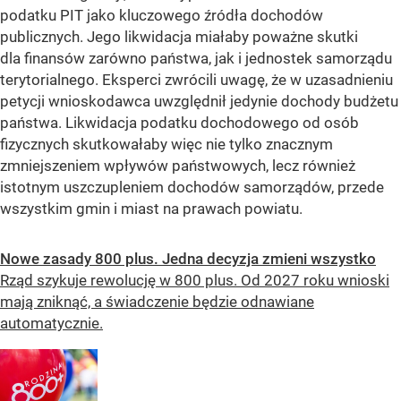
podatku PIT jako kluczowego źródła dochodów
publicznych. Jego likwidacja miałaby poważne skutki
dla finansów zarówno państwa, jak i jednostek samorządu
terytorialnego. Eksperci zwrócili uwagę, że w uzasadnieniu
petycji wnioskodawca uwzględnił jedynie dochody budżetu
państwa. Likwidacja podatku dochodowego od osób
fizycznych skutkowałaby więc nie tylko znacznym
zmniejszeniem wpływów państwowych, lecz również
istotnym uszczupleniem dochodów samorządów, przede
wszystkim gmin i miast na prawach powiatu.
Nowe zasady 800 plus. Jedna decyzja zmieni wszystko
Rząd szykuje rewolucję w 800 plus. Od 2027 roku wnioski
mają zniknąć, a świadczenie będzie odnawiane
automatycznie.