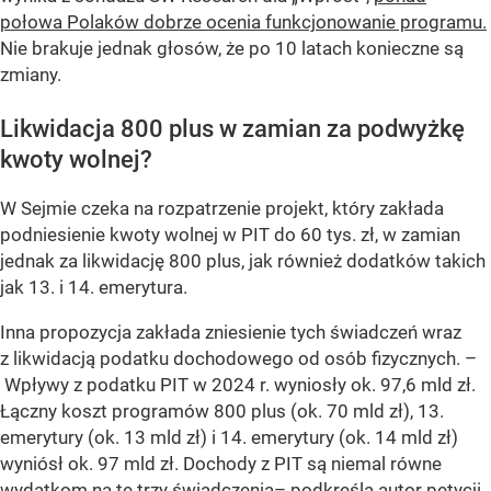
połowa Polaków dobrze ocenia funkcjonowanie programu.
Nie brakuje jednak głosów, że po 10 latach konieczne są
zmiany.
Likwidacja 800 plus w zamian za podwyżkę
kwoty wolnej?
W Sejmie czeka na rozpatrzenie projekt, który zakłada
podniesienie kwoty wolnej w PIT do 60 tys. zł, w zamian
jednak za likwidację 800 plus, jak również dodatków takich
jak 13. i 14. emerytura.
Inna propozycja zakłada zniesienie tych świadczeń wraz
z likwidacją podatku dochodowego od osób fizycznych. –
Wpływy z podatku PIT w 2024 r. wyniosły ok. 97,6 mld zł.
Łączny koszt programów 800 plus (ok. 70 mld zł), 13.
emerytury (ok. 13 mld zł) i 14. emerytury (ok. 14 mld zł)
wyniósł ok. 97 mld zł. Dochody z PIT są niemal równe
wydatkom na te trzy świadczenia
– podkreśla autor petycji.