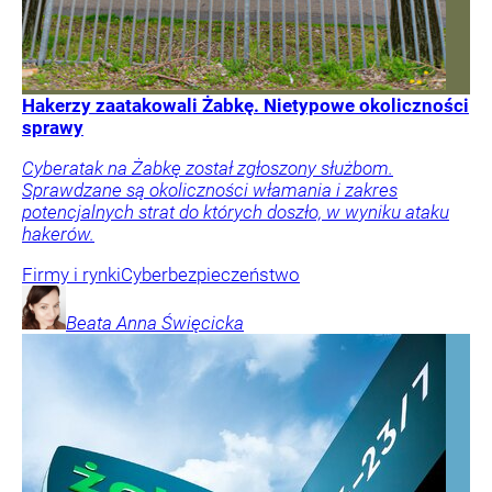
Hakerzy zaatakowali Żabkę. Nietypowe okoliczności
sprawy
Cyberatak na Żabkę został zgłoszony służbom.
Sprawdzane są okoliczności włamania i zakres
potencjalnych strat do których doszło, w wyniku ataku
hakerów.
Firmy i rynki
Cyberbezpieczeństwo
Beata Anna
Święcicka