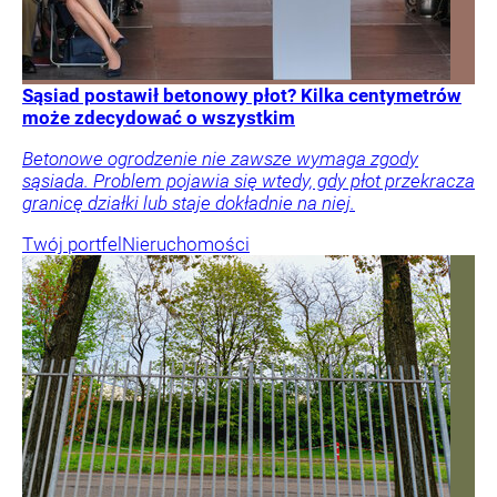
Sąsiad postawił betonowy płot? Kilka centymetrów
może zdecydować o wszystkim
Betonowe ogrodzenie nie zawsze wymaga zgody
sąsiada. Problem pojawia się wtedy, gdy płot przekracza
granicę działki lub staje dokładnie na niej.
Twój portfel
Nieruchomości