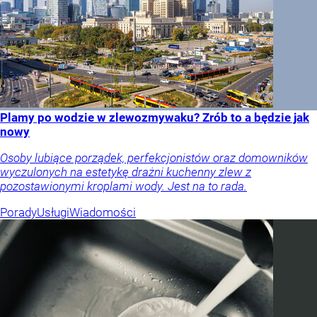
Plamy po wodzie w zlewozmywaku? Zrób to a będzie jak
nowy
Osoby lubiące porządek, perfekcjonistów oraz domowników
wyczulonych na estetykę drażni kuchenny zlew z
pozostawionymi kroplami wody. Jest na to rada.
Porady
Usługi
Wiadomości