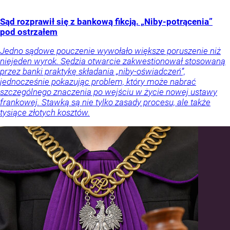
Sąd rozprawił się z bankową fikcją. „Niby-potrącenia”
pod ostrzałem
Jedno sądowe pouczenie wywołało większe poruszenie niż
niejeden wyrok. Sędzia otwarcie zakwestionował stosowaną
przez banki praktykę składania „niby-oświadczeń”,
jednocześnie pokazując problem, który może nabrać
szczególnego znaczenia po wejściu w życie nowej ustawy
frankowej. Stawką są nie tylko zasady procesu, ale także
tysiące złotych kosztów.