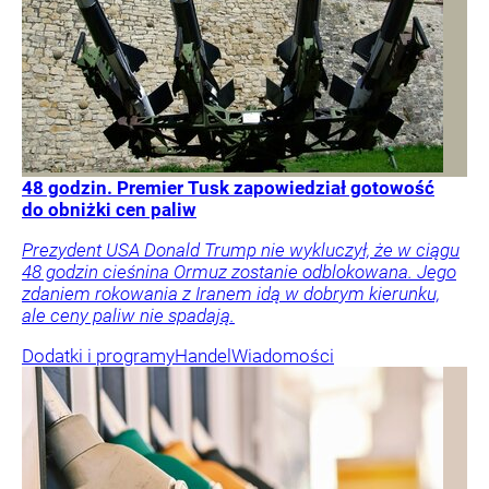
48 godzin. Premier Tusk zapowiedział gotowość
do obniżki cen paliw
Prezydent USA Donald Trump nie wykluczył, że w ciągu
48 godzin cieśnina Ormuz zostanie odblokowana. Jego
zdaniem rokowania z Iranem idą w dobrym kierunku,
ale ceny paliw nie spadają.
Dodatki i programy
Handel
Wiadomości