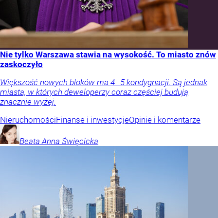
Nie tylko Warszawa stawia na wysokość. To miasto znów
zaskoczyło
Większość nowych bloków ma 4–5 kondygnacji. Są jednak
miasta, w których deweloperzy coraz częściej budują
znacznie wyżej.
Nieruchomości
Finanse i inwestycje
Opinie i komentarze
Beata Anna
Święcicka