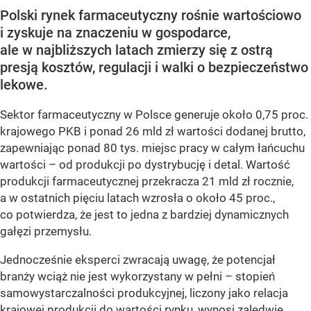
Polski rynek farmaceutyczny rośnie wartościowo
i zyskuje na znaczeniu w gospodarce,
ale w najbliższych latach zmierzy się z ostrą
presją kosztów, regulacji i walki o bezpieczeństwo
lekowe.
Sektor farmaceutyczny w Polsce generuje około 0,75 proc.
krajowego PKB i ponad 26 mld zł wartości dodanej brutto,
zapewniając ponad 80 tys. miejsc pracy w całym łańcuchu
wartości – od produkcji po dystrybucję i detal. Wartość
produkcji farmaceutycznej przekracza 21 mld zł rocznie,
a w ostatnich pięciu latach wzrosła o około 45 proc.,
co potwierdza, że jest to jedna z bardziej dynamicznych
gałęzi przemysłu.
Jednocześnie eksperci zwracają uwagę, że potencjał
branży wciąż nie jest wykorzystany w pełni – stopień
samowystarczalności produkcyjnej, liczony jako relacja
krajowej produkcji do wartości rynku, wynosi zaledwie