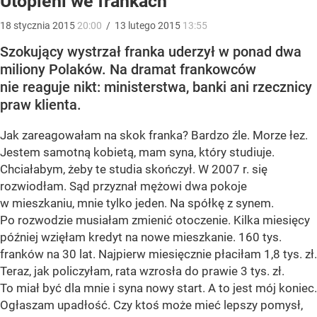
Utopieni we frankach
18
stycznia
2015
20:00
/
13
lutego
2015
13:55
Szokujący wystrzał franka uderzył w ponad dwa
miliony Polaków. Na dramat frankowców
nie reaguje nikt: ministerstwa, banki ani rzecznicy
praw klienta.
Jak zareagowałam na skok franka? Bardzo źle. Morze łez.
Jestem samotną kobietą, mam syna, który studiuje.
Chciałabym, żeby te studia skończył. W 2007 r. się
rozwiodłam. Sąd przyznał mężowi dwa pokoje
w mieszkaniu, mnie tylko jeden. Na spółkę z synem.
Po rozwodzie musiałam zmienić otoczenie. Kilka miesięcy
później wzięłam kredyt na nowe mieszkanie. 160 tys.
franków na 30 lat. Najpierw miesięcznie płaciłam 1,8 tys. zł.
Teraz, jak policzyłam, rata wzrosła do prawie 3 tys. zł.
To miał być dla mnie i syna nowy start. A to jest mój koniec.
Ogłaszam upadłość. Czy ktoś może mieć lepszy pomysł,