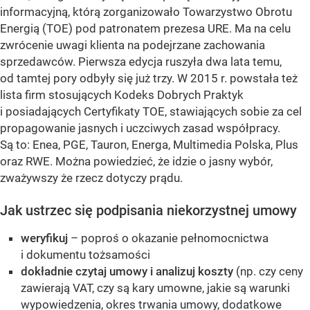
informacyjną, którą zorganizowało Towarzystwo Obrotu
Energią (TOE) pod patronatem prezesa URE. Ma na celu
zwrócenie uwagi klienta na podejrzane zachowania
sprzedawców. Pierwsza edycja ruszyła dwa lata temu,
od tamtej pory odbyły się już trzy. W 2015 r. powstała też
lista firm stosujących Kodeks Dobrych Praktyk
i posiadających Certyfikaty TOE, stawiających sobie za cel
propagowanie jasnych i uczciwych zasad współpracy.
Są to: Enea, PGE, Tauron, Energa, Multimedia Polska, Plus
oraz RWE. Można powiedzieć, że idzie o jasny wybór,
zważywszy że rzecz dotyczy prądu.
Jak ustrzec się podpisania niekorzystnej umowy
weryfikuj
– poproś o okazanie pełnomocnictwa
i dokumentu tożsamości
dokładnie czytaj umowy i analizuj koszty
(np. czy ceny
zawierają VAT, czy są kary umowne, jakie są warunki
wypowiedzenia, okres trwania umowy, dodatkowe