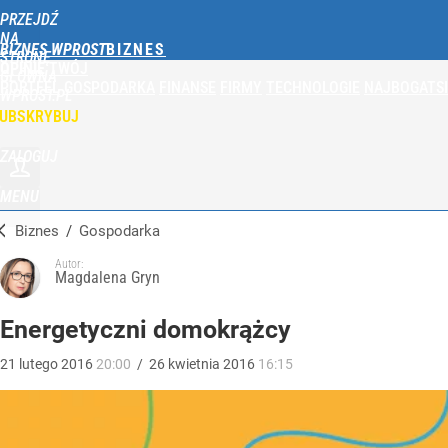
PRZEJDŹ
NA
BIZNES WPROST
STRONĘ
OPINIE
TWÓJ
GŁÓWNĄ
PORTFEL
GOSPODARKA
FINANSE
FIRMY
TECHNOLOGIE
NAJBOGATSI
WPROST.PL
UBSKRYBUJ
ZALOGUJ
MENU
Biznes
/
Gospodarka
Autor:
Magdalena Gryn
Energetyczni domokrążcy
21
lutego
2016
20:00
/
26
kwietnia
2016
16:15