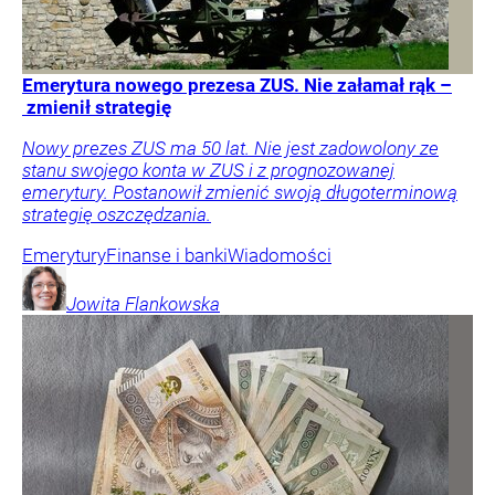
Emerytura nowego prezesa ZUS. Nie załamał rąk –
zmienił strategię
Nowy prezes ZUS ma 50 lat. Nie jest zadowolony ze
stanu swojego konta w ZUS i z prognozowanej
emerytury. Postanowił zmienić swoją długoterminową
strategię oszczędzania.
Emerytury
Finanse i banki
Wiadomości
Jowita
Flankowska