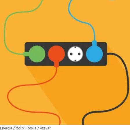
Energia
Źródło:
Fotolia
/
4zevar