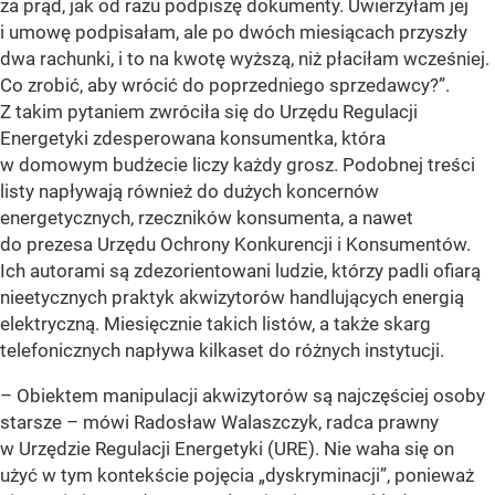
za prąd, jak od razu podpiszę dokumenty. Uwierzyłam jej
i umowę podpisałam, ale po dwóch miesiącach przyszły
dwa rachunki, i to na kwotę wyższą, niż płaciłam wcześniej.
Co zrobić, aby wrócić do poprzedniego sprzedawcy?”.
Z takim pytaniem zwróciła się do Urzędu Regulacji
Energetyki zdesperowana konsumentka, która
w domowym budżecie liczy każdy grosz. Podobnej treści
listy napływają również do dużych koncernów
energetycznych, rzeczników konsumenta, a nawet
do prezesa Urzędu Ochrony Konkurencji i Konsumentów.
Ich autorami są zdezorientowani ludzie, którzy padli ofiarą
nieetycznych praktyk akwizytorów handlujących energią
elektryczną. Miesięcznie takich listów, a także skarg
telefonicznych napływa kilkaset do różnych instytucji.
– Obiektem manipulacji akwizytorów są najczęściej osoby
starsze – mówi Radosław Walaszczyk, radca prawny
w Urzędzie Regulacji Energetyki (URE). Nie waha się on
użyć w tym kontekście pojęcia „dyskryminacji”, ponieważ