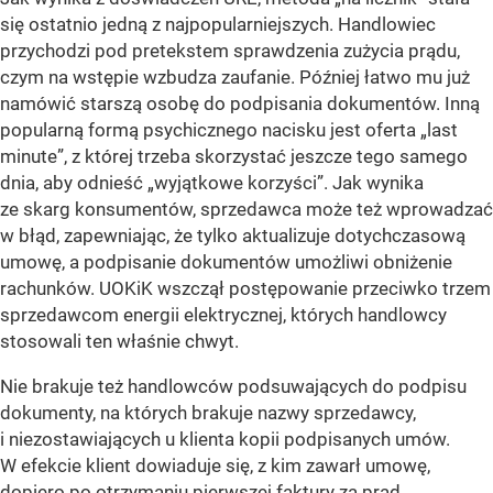
się ostatnio jedną z najpopularniejszych. Handlowiec
przychodzi pod pretekstem sprawdzenia zużycia prądu,
czym na wstępie wzbudza zaufanie. Później łatwo mu już
namówić starszą osobę do podpisania dokumentów. Inną
popularną formą psychicznego nacisku jest oferta „last
minute”, z której trzeba skorzystać jeszcze tego samego
dnia, aby odnieść „wyjątkowe korzyści”. Jak wynika
ze skarg konsumentów, sprzedawca może też wprowadzać
w błąd, zapewniając, że tylko aktualizuje dotychczasową
umowę, a podpisanie dokumentów umożliwi obniżenie
rachunków. UOKiK wszczął postępowanie przeciwko trzem
sprzedawcom energii elektrycznej, których handlowcy
stosowali ten właśnie chwyt.
Nie brakuje też handlowców podsuwających do podpisu
dokumenty, na których brakuje nazwy sprzedawcy,
i niezostawiających u klienta kopii podpisanych umów.
W efekcie klient dowiaduje się, z kim zawarł umowę,
dopiero po otrzymaniu pierwszej faktury za prąd.