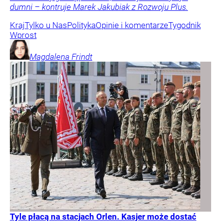
dumni – kontruje Marek Jakubiak z Rozwoju Plus.
Kraj
Tylko u Nas
Polityka
Opinie i komentarze
Tygodnik
Wprost
Magdalena
Frindt
Tyle płacą na stacjach Orlen. Kasjer może dostać