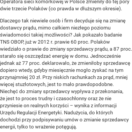
Operatora sieci komórkowej w Polsce zmieniły do tej pory
dwie trzecie Polaków (co prawda w dłuższym okresie).
Dlaczego tak niewiele osób i firm decyduje się na zmianę
dostawcy prądu, mimo całkiem niezłego poziomu
świadomości takiej możliwości? Jak pokazało badanie
TNS OBOP, już w 2012 r. prawie 60 proc. Polaków
wiedziało o prawie do zmiany sprzedawcy prądu, a 87 proc.
starało się oszczędzać energię w domu. Jednocześnie
jednak aż 77 proc. deklarowało, że zmieniłoby sprzedawcę
dopiero wtedy, gdyby miesięcznie mogło zyskać na tym
przynajmniej 20 zł. Przy niskich rachunkach za prąd, mniej
więcej stuzłotowych, jest to mało prawdopodobne.
Niechęć do zmiany sprzedawcy wypływa z przekonania,
że jest to proces trudny i czasochłonny oraz że nie
przyniesie on realnych korzyści – wynika z informacji
Urzędu Regulacji Energetyki. Nadużycia, do których
dochodzi przy podpisywaniu umów o zmianie sprzedawcy
energii, tylko to wrażenie potęgują.