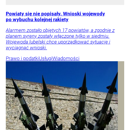
Powiaty się nie popisały. Wnioski wojewody
po wybuchu kolejnej rakiety
Alarmem zostało objętych 17 powiatów, a zgodnie z
planem syreny zostały włączone tylko w siedmiu.
Wojewoda lubelski chce uporządkować sytuację i
wyciągnąć wnioski.
Prawo i podatki
Usługi
Wiadomości