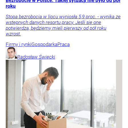
Bezrobocie w Polsce. Takiej sytuacji nie było od pół
roku
Stopa bezrobocia w lipcu wyniosła 5,9 proc. - wynika ze
wstępnych danych resortu pracy. Jeśli się one
potwierdzą, będziemy mieli pierwszy od pół roku
wzrost.
Firmy i rynki
Gospodarka
Praca
Radosław
Święcki