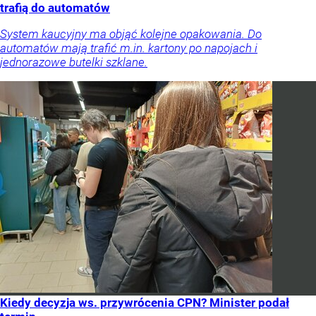
trafią do automatów
System kaucyjny ma objąć kolejne opakowania. Do
automatów mają trafić m.in. kartony po napojach i
jednorazowe butelki szklane.
Kiedy decyzja ws. przywrócenia CPN? Minister podał