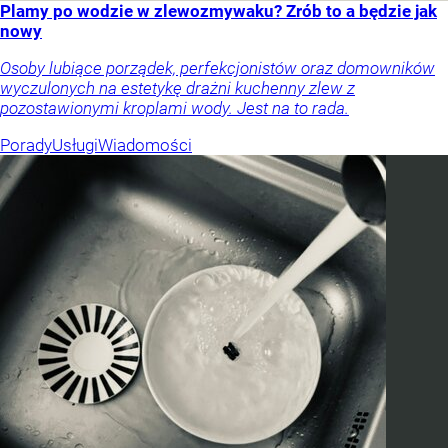
Plamy po wodzie w zlewozmywaku? Zrób to a będzie jak
nowy
Osoby lubiące porządek, perfekcjonistów oraz domowników
wyczulonych na estetykę drażni kuchenny zlew z
pozostawionymi kroplami wody. Jest na to rada.
Porady
Usługi
Wiadomości