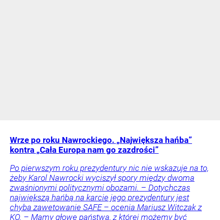
Wrze po roku Nawrockiego. „Największa hańba”
kontra „Cała Europa nam go zazdrości”
Po pierwszym roku prezydentury nic nie wskazuje na to,
żeby Karol Nawrocki wyciszył spory między dwoma
zwaśnionymi politycznymi obozami. – Dotychczas
największą hańbą na karcie jego prezydentury jest
chyba zawetowanie SAFE – ocenia Mariusz Witczak z
KO. – Mamy głowę państwa, z której możemy być