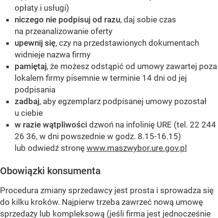
opłaty i usługi)
niczego nie podpisuj od razu
, daj sobie czas
na przeanalizowanie oferty
upewnij się
, czy na przedstawionych dokumentach
widnieje nazwa firmy
pamiętaj
, że możesz odstąpić od umowy zawartej poza
lokalem firmy pisemnie w terminie 14 dni od jej
podpisania
zadbaj
, aby egzemplarz podpisanej umowy pozostał
u ciebie
w razie wątpliwości
dzwoń na infolinię URE (tel. 22 244
26 36, w dni powszednie w godz. 8.15-16.15)
lub odwiedź stronę
www.maszwybor.ure.gov.pl
Obowiązki konsumenta
Procedura zmiany sprzedawcy jest prosta i sprowadza się
do kilku kroków. Najpierw trzeba zawrzeć nową umowę
sprzedaży lub kompleksową (jeśli firma jest jednocześnie