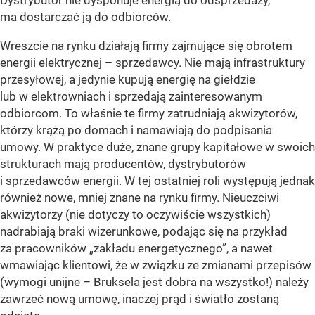
Dystrybutor nie dysponuje energią do odsprzedaży,
ma dostarczać ją do odbiorców.
Wreszcie na rynku działają firmy zajmujące się obrotem
energii elektrycznej – sprzedawcy. Nie mają infrastruktury
przesyłowej, a jedynie kupują energię na giełdzie
lub w elektrowniach i sprzedają zainteresowanym
odbiorcom. To właśnie te firmy zatrudniają akwizytorów,
którzy krążą po domach i namawiają do podpisania
umowy. W praktyce duże, znane grupy kapitałowe w swoich
strukturach mają producentów, dystrybutorów
i sprzedawców energii. W tej ostatniej roli występują jednak
również nowe, mniej znane na rynku firmy. Nieuczciwi
akwizytorzy (nie dotyczy to oczywiście wszystkich)
nadrabiają braki wizerunkowe, podając się na przykład
za pracowników „zakładu energetycznego”, a nawet
wmawiając klientowi, że w związku ze zmianami przepisów
(wymogi unijne – Bruksela jest dobra na wszystko!) należy
zawrzeć nową umowę, inaczej prąd i światło zostaną