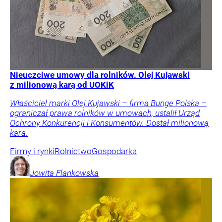
Nieuczciwe umowy dla rolników. Olej Kujawski
z milionową karą od UOKiK
Właściciel marki Olej Kujawski – firma Bunge Polska –
ograniczał prawa rolników w umowach, ustalił Urząd
Ochrony Konkurencji i Konsumentów. Dostał milionową
kara.
Firmy i rynki
Rolnictwo
Gospodarka
Jowita
Flankowska