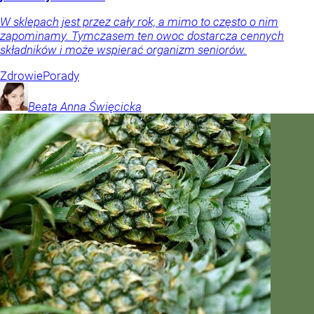
W sklepach jest przez cały rok, a mimo to często o nim
zapominamy. Tymczasem ten owoc dostarcza cennych
składników i może wspierać organizm seniorów.
Zdrowie
Porady
Beata Anna
Święcicka