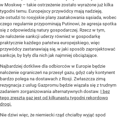
w Moskwę – takie ostrzeżenie zostało wyrażone już kilka
tygodni temu. Europejscy przywódcy mają nadzieję,
że ostudzi to rosyjskie plany zaatakowania sąsiada, wobec
czego regularnie przypominają Putinowi, że agresja spotka
się z odpowiedzią natury gospodarczej. Rzecz w tym,
że nałożenie sankcji uderzy również w gospodarkę
praktycznie każdego państwa europejskiego, więc
przywódcy zastanawiają się, w jaki sposób zaprojektować
sankcje, by były dla nich jak najmniej obciążające.
Najbardziej dotkliwe dla odbiorców w Europie będzie
nałożenie ograniczeń na przesył gazu, gdyż cały kontynent
bardzo polega na dostawach z Rosji. Zwłaszcza zimą
rezygnacja z usług Gazpromu będzie wiązała się z trudnym
zadaniem zorganizowania alternatywnych dostaw.
I bez
tego zresztą gaz jest od kilkunastu tygodni rekordowo
drogi.
Nie dziwi więc, że niemiecki rząd chciałby wyjąć spod