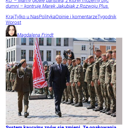
KO. – Mamy głowę państwa, z której możemy być
dumni – kontruje Marek Jakubiak z Rozwoju Plus.
Kraj
Tylko u Nas
Polityka
Opinie i komentarze
Tygodnik
Wprost
Magdalena
Frindt
System kaucyjny znów się zmieni. Te opakowania