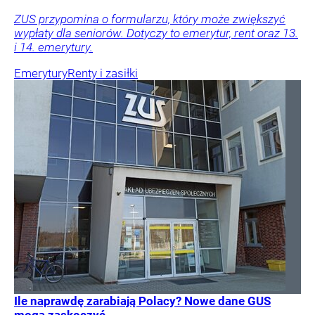
ZUS przypomina o formularzu, który może zwiększyć
wypłaty dla seniorów. Dotyczy to emerytur, rent oraz 13.
i 14. emerytury.
Emerytury
Renty i zasiłki
Ile naprawdę zarabiają Polacy? Nowe dane GUS