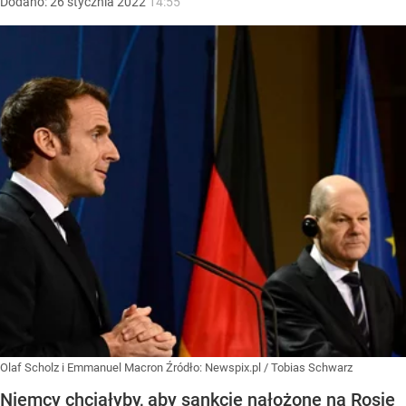
Dodano:
26
stycznia
2022
14:55
Olaf Scholz i Emmanuel Macron
Źródło:
Newspix.pl
/
Tobias Schwarz
Niemcy chciałyby, aby sankcje nałożone na Rosję