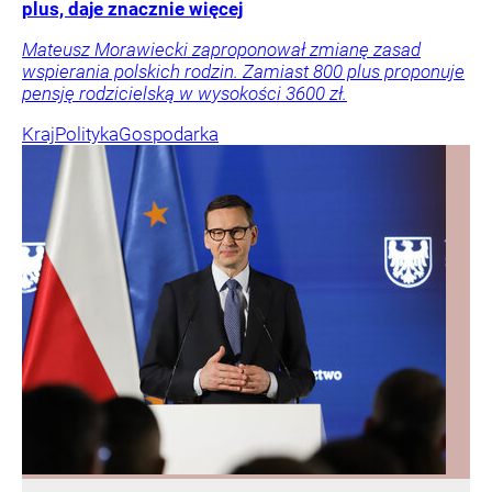
plus, daje znacznie więcej
Mateusz Morawiecki zaproponował zmianę zasad
wspierania polskich rodzin. Zamiast 800 plus proponuje
pensję rodzicielską w wysokości 3600 zł.
Kraj
Polityka
Gospodarka