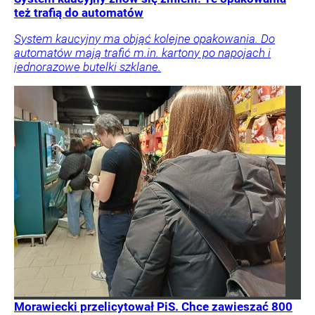
też trafią do automatów
System kaucyjny ma objąć kolejne opakowania. Do
automatów mają trafić m.in. kartony po napojach i
jednorazowe butelki szklane.
Morawiecki przelicytował PiS. Chce zawieszać 800