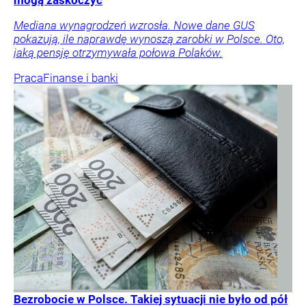
mogą zaskoczyć
Mediana wynagrodzeń wzrosła. Nowe dane GUS
pokazują, ile naprawdę wynoszą zarobki w Polsce. Oto,
jaką pensję otrzymywała połowa Polaków.
Praca
Finanse i banki
Bezrobocie w Polsce. Takiej sytuacji nie było od pół