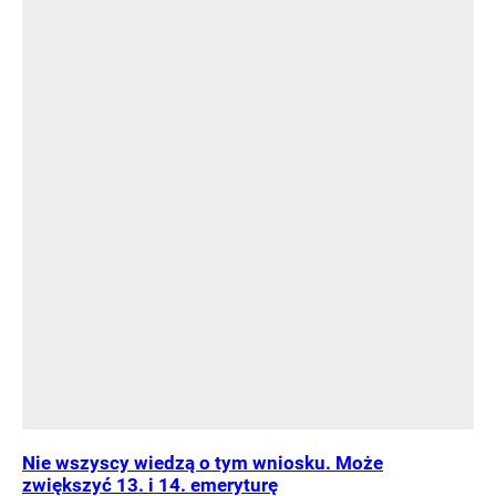
Nie wszyscy wiedzą o tym wniosku. Może
zwiększyć 13. i 14. emeryturę