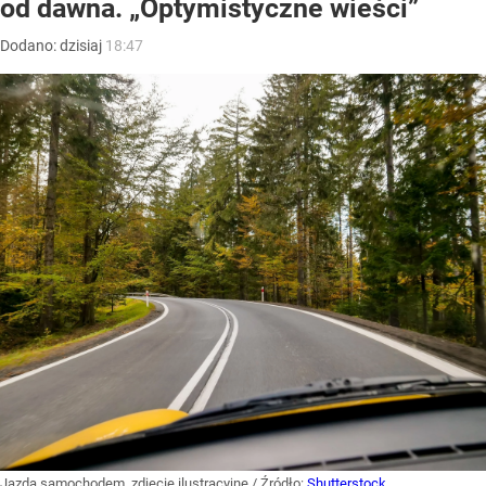
od dawna. „Optymistyczne wieści”
Dodano:
dzisiaj
18:47
Jazda samochodem, zdjęcie ilustracyjne
/ Źródło:
Shutterstock