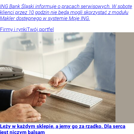
ING Bank Śląski informuje o pracach serwisowych. W sobotę
klienci przez 10 godzin nie będą mogli skorzystać z modułu
Makler dostępnego w systemie Moje ING.
Firmy i rynki
Twój portfel
Leży w każdym sklepie, a jemy go za rzadko. Dla serca
jest niczym balsam