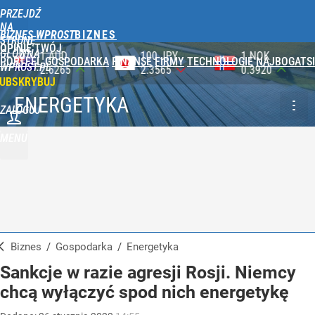
PRZEJDŹ
NA
BIZNES WPROST
STRONĘ
OPINIE
TWÓJ
GŁÓWNĄ
100 JPY
1 NOK
1 DKK
PORTFEL
GOSPODARKA
FINANSE
FIRMY
TECHNOLOGIE
NAJBOGATSI
WPROST.PL
2.3565
0.3920
0.5753
UBSKRYBUJ
ENERGETYKA
ZALOGUJ
MENU
Biznes
/
Gospodarka
/
Energetyka
Sankcje w razie agresji Rosji. Niemcy
chcą wyłączyć spod nich energetykę