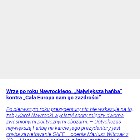
Wrze po roku Nawrockiego. „Największa hańba”
kontra „Cała Europa nam go zazdrości”
Po pierwszym roku prezydentury nic nie wskazuje na to,
żeby Karol Nawrocki wyciszył spory między dwoma
zwaśnionymi politycznymi obozami. – Dotychczas
największą hańbą na karcie jego prezydentury jest
chyba zawetowanie SAFE – ocenia Mariusz Witczak z