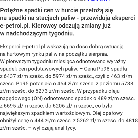
Potężne spadki cen w hurcie przełożą się
na spadki na stacjach paliw - przewidują eksperci
e-petrol.pl. Kierowcy odczują zmiany już
w nadchodzącym tygodniu.
Eksperci e-petrol.pl wskazują na dość dobrą sytuacją
na hurtowym rynku paliw na początku sierpnia.
W pierwszym tygodniu miesiąca odnotowano wyraźny
spadek cen podstawowych paliw. –
Cena Pb98 spadła
z 6437 zł/m sześc. do 5974 zł/m sześc., czyli o 463 zł/m
sześc. Pb95 potaniała o 464 zł/m sześc. z poziomu 5738
zł/m sześc. do 5273 zł/m sześc. W przypadku oleju
napędowego (ON) odnotowano spadek o 489 zł/m sześc.
z 6695 zł/m sześc. do 6206 zł/m sześc., co było
największym spadkiem wartościowym. Olej opałowy
obniżył cenę o 444 zł/m sześc. z 5262 zł/m sześc. do 4818
zł/m sześc.
– wyliczają analitycy.