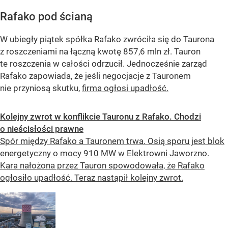
Rafako pod ścianą
W ubiegły piątek spółka Rafako zwróciła się do Taurona
z roszczeniami na łączną kwotę 857,6 mln zł. Tauron
te roszczenia w całości odrzucił. Jednocześnie zarząd
Rafako zapowiada, że jeśli negocjacje z Tauronem
nie przyniosą skutku,
firma ogłosi upadłość.
Kolejny zwrot w konflikcie Tauronu z Rafako. Chodzi
o nieścisłości prawne
Spór między Rafako a Tauronem trwa. Osią sporu jest blok
energetyczny o mocy 910 MW w Elektrowni Jaworzno.
Kara nałożona przez Tauron spowodowała, że Rafako
ogłosiło upadłość. Teraz nastąpił kolejny zwrot.