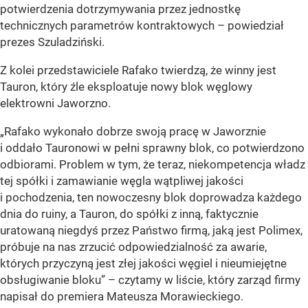
potwierdzenia dotrzymywania przez jednostkę
technicznych parametrów kontraktowych – powiedział
prezes Szuladziński.
Z kolei przedstawiciele Rafako twierdzą, że winny jest
Tauron, który źle eksploatuje nowy blok węglowy
elektrowni Jaworzno.
„Rafako wykonało dobrze swoją pracę w Jaworznie
i oddało Tauronowi w pełni sprawny blok, co potwierdzono
odbiorami. Problem w tym, że teraz, niekompetencja władz
tej spółki i zamawianie węgla wątpliwej jakości
i pochodzenia, ten nowoczesny blok doprowadza każdego
dnia do ruiny, a Tauron, do spółki z inną, faktycznie
uratowaną niegdyś przez Państwo firmą, jaką jest Polimex,
próbuje na nas zrzucić odpowiedzialność za awarie,
których przyczyną jest złej jakości węgiel i nieumiejętne
obsługiwanie bloku” – czytamy w liście, który zarząd firmy
napisał do premiera Mateusza Morawieckiego.