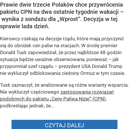
Prawie dwie trzecie Polaków chce przywrócenia
pakietu CPN na dwa ostatnie tygodnie wakacji –
wynika z sondażu dla „Wprost”. Decyzja w tej
sprawie lada dzień.
Kierowcy czekają na decyzje rządu, które mają przyczynić
się do obniżek cen paliw na stacjach. W środę premier
Donald Tusk zapowiedział, że przez najbliższe 48 godzin
sytuacja będzie uważnie obserwowana, ponieważ – jak
przypomniał szef rząądu – prezydent USA Donald Trump
nie wykluczył odblokowania cieśniny Ormuz w tym czasie.
Tusk zaznaczył, że analizowane są różne warianty wsparcia.
Nie wykluczył częściowego
zastosowania rozwiązań
podobnych do pakietu „Ceny Paliwa Niżej” (CPN
),
podkreślając jednak, że...
CZYTAJ DALEJ