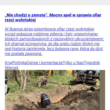
„Nie chodzi o zemstę”. Mocny apel w sprawie ofiar
rzezi wołyńskiej
W Buenos Aires potomkowie ofiar rzezi wołyńskiej
wciąż pokazują rodzinne zdjęcia i listy, wspominając
bliskich zamordowanych z niezwykłym okrucieństwem.
Ich dramat przypomina, że dla wielu rodzin Wołyń nie
jest historią zamkniętą, lecz bolesną raną, która do dziś
nie została zagojona.
Kraj
Polityka
Opinie i komentarze
Tylko u Nas
Tygodnik
Wprost