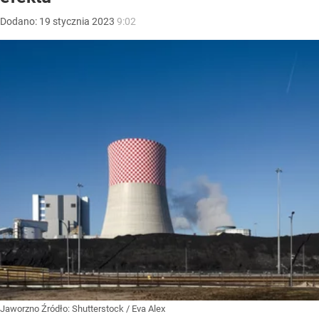
Dodano:
19
stycznia
2023
9:02
Jaworzno
Źródło:
Shutterstock
/
Eva Alex