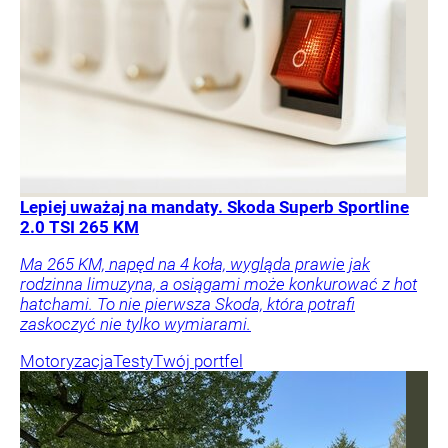
Lepiej uważaj na mandaty. Skoda Superb Sportline
2.0 TSI 265 KM
Ma 265 KM, napęd na 4 koła, wygląda prawie jak
rodzinna limuzyna, a osiągami może konkurować z hot
hatchami. To nie pierwsza Skoda, która potrafi
zaskoczyć nie tylko wymiarami.
Motoryzacja
Testy
Twój portfel