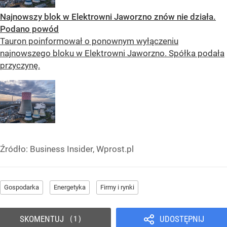
Najnowszy blok w Elektrowni Jaworzno znów nie działa.
Podano powód
Tauron poinformował o ponownym wyłączeniu
najnowszego bloku w Elektrowni Jaworzno. Spółka podała
przyczynę.
Źródło:
Business Insider, Wprost.pl
Gospodarka
Energetyka
Firmy i rynki
SKOMENTUJ
UDOSTĘPNIJ
1