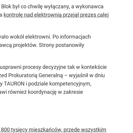
. Blok był co chwilę wyłączany, a wykonawca
ia
kontrolę nad elektrownią przejął prezes całej
ło wokół elektrowni. Po informacjach
awcą projektów. Strony postanowiły
usprawni procesy decyzyjne tak w kontekście
zed Prokuratorią Generalną – wyjaśnił w dniu
upy TAURON i podziale kompetencyjnym,
rawi również koordynację w zakresie
o 800 tysięcy mieszkańców, przede wszystkim