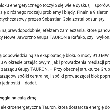
oku energetycznego toczyło się wiele dyskusji i sporów
ię o różnego rodzaju problemy i błędy. Finalnie 9 sierpn
otychczasowy prezes Sebastian Gola został odsunięty.
 najprawdopodobniej efektem zamieszania, które panowa
iędzy Nowe Jaworzno Grupa TAURON a Rafako, czyli wykon
ą odpowiedzialną za eksploatację bloku o mocy 910 MW 
ku w okresie przejściowym, jak i prowadzenia mediacji pr
s zarządu Grupy TAURON. – Przy obecnej strukturze Gr
rządów spółki centralnej i spółki prowadzącej blok pop
 jednostki – dodał.
węgla na całą zimę
 elektroenergetyczna Tauron, która dostarcza energię d