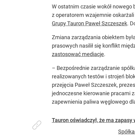
W ostatnim czasie wokół nowego bl
z operatorem wzajemnie oskarżali s
Grupy Tauron Paweł Szczeszek
. D
Zmiana zarządzania obiektem była
prasowych nasilił się konflikt m
zastosować mediacje
.
– Bezpośrednie zarządzanie spółk
realizowanych testów i strojeń blo
przejęcia Paweł Szczeszek, preze
jednoczesne kierowanie pracami za
zapewnienia paliwa węglowego dla
Tauron oświadczył, że ma zapasy 
Spółka