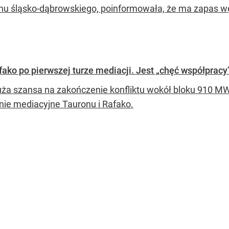
onu śląsko-dąbrowskiego, poinformowała, że ma zapas w
fako po pierwszej turze mediacji. Jest „chęć współpracy
uża szansa na zakończenie konfliktu wokół bloku 910 MW
nie mediacyjne Tauronu i Rafako.