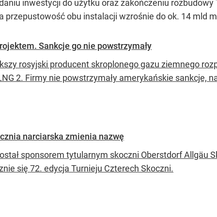
ddaniu inwestycji do użytku oraz zakończeniu rozbudowy
 przepustowość obu instalacji wzrośnie do ok. 14 mld m
rojektem. Sankcje go nie powstrzymały
kszy rosyjski producent skroplonego gazu ziemnego roz
 LNG 2. Firmy nie powstrzymały amerykańskie sankcje, na
cznia narciarska zmienia nazwę
został sponsorem tytularnym skoczni Oberstdorf Allgäu S
nie się 72. edycja Turnieju Czterech Skoczni.