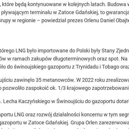
i, które będą kontynuowane w kolejnych latach. Budowa 
pływającym terminalu w Zatoce Gdańskiej, to gwarancja
Grupy w regionie –
powiedział prezes Orlenu Daniel Obajt
którego LNG było importowane do Polski były Stany Zje
ów w ramach zakupów długoterminowych oraz spot. Na dr
fiło do świnoujskiego gazoportu z Trynidadu i Tobago or
ujściu zawinęło 35 metanowców. W 2022 roku zrealizow
o pozwoliło zaspokoić ok. 1/3 krajowego zapotrzebowani
im. Lecha Kaczyńskiego w Świnoujściu do gazoportu dota
mportu LNG oraz rozwój działalności koncernu w tym se
gazoportu w Zatoce Gdańskiej. Grupa Orlen zarezerwowa