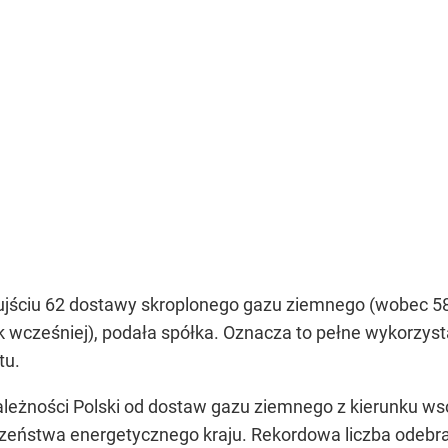
ujściu 62 dostawy skroplonego gazu ziemnego (wobec 58 d
k wcześniej), podała spółka. Oznacza to pełne wykorzys
tu.
ależności Polski od dostaw gazu ziemnego z kierunku ws
czeństwa energetycznego kraju. Rekordowa liczba odebr