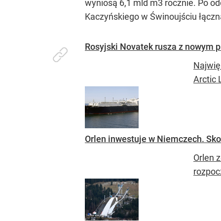
wyniosą 6,1 mld m3 rocznie. Po o
Kaczyńskiego w Świnoujściu łączna
Rosyjski Novatek rusza z nowym p
Najwię
Arctic
Orlen inwestuje w Niemczech. Sko
Orlen 
rozpocz