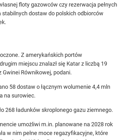
własnej floty gazowców czy rezerwacja pełnych
 stabilnych dostaw do polskich odbiorców
ek.
dnoczone. Z amerykańskich portów
ugim miejscu znalazł się Katar z liczbą 19
az Gwinei Równikowej, podani.
ano 58 dostaw o łącznym wolumenie 4,4 mln
a na surowiec.
rło 268 ładunków skroplonego gazu ziemnego.
gmencie umożliwi m.in. planowane na 2028 rok
ła w nim pełne moce regazyfikacyjne, które