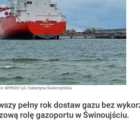
ło:
WPROST.pl
/
Katarzyna Świerczyńska
szy pełny rok dostaw gazu bez wykorz
zową rolę gazoportu w Świnoujściu.