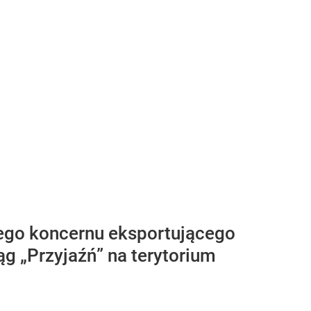
skiego koncernu eksportującego
g „Przyjaźń” na terytorium