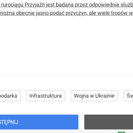
 rurociągu Przyjaźń jest badana przez odpowiednie służ
 można obecnie jasno podać przyczyn, ale wiele tropów 
podarka
Infrastruktura
Wojna w Ukrainie
Św
STĘPNIJ