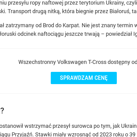
 przesyłu ropy naftowej przez terytorium Ukrainy, czyli 
ski. Transport drugą nitką, która biegnie przez Białoruś,
tał zatrzymany od Brod do Karpat. Nie jest znany termi
łoruski odcinek naftociągu jeszcze trwają – powiedział I
Wszechstronny Volkswagen T-Cross dostępny od 
SPRAWDZAM CENĘ
k?
postanowił wstrzymać przesył surowca po tym, jak Ukraina
ciągu Przyjaźń. Stawki miały wzrosnąć od 2023 roku o 