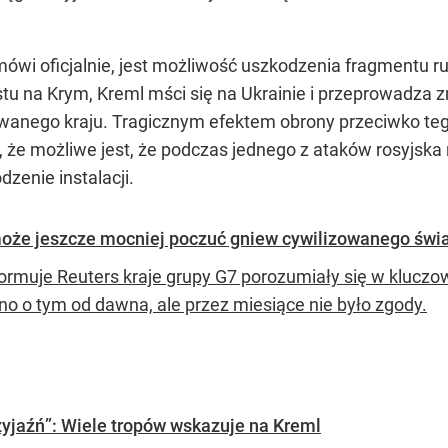
 mówi oficjalnie, jest możliwość uszkodzenia fragmentu 
u na Krym, Kreml mści się na Ukrainie i przeprowadza z
owanego kraju. Tragicznym efektem obrony przeciwko teg
że możliwe jest, że podczas jednego z ataków rosyjska r
zenie instalacji.
może jeszcze mocniej poczuć gniew cywilizowanego świ
formuje Reuters kraje grupy G7 porozumiały się w kluczow
o o tym od dawna, ale przez miesiące nie było zgody.
zyjaźń”: Wiele tropów wskazuje na Kreml