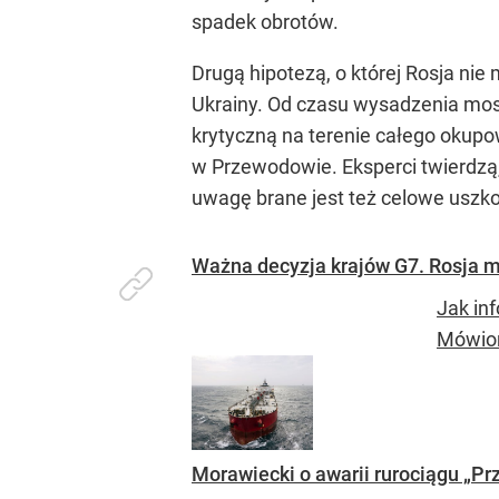
spadek obrotów.
Drugą hipotezą, o której Rosja nie
Ukrainy. Od czasu wysadzenia most
krytyczną na terenie całego okup
w Przewodowie. Eksperci twierdzą, 
uwagę brane jest też celowe uszkod
Ważna decyzja krajów G7. Rosja 
Jak in
Mówion
Morawiecki o awarii rurociągu „Pr