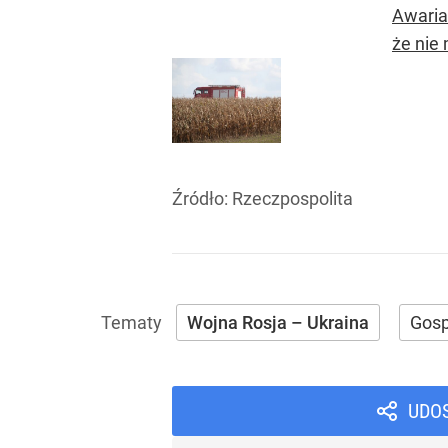
Awaria
że nie
Źródło:
Rzeczpospolita
Wojna Rosja – Ukraina
Gos
UDO