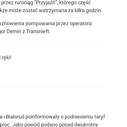
przez rurociąg “Przyjaźń”, którego część
 także może zostać wstrzymana za kilka godzin.
n wznowienia pompowania przez operatora
gor Demin z Transnieft.
ręki!
 i Białoruś poinformowały o podniesieniu taryf
39 proc. Jako powód podano ponad dwukrotny