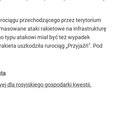
rurociągu przechodzącego przez terytorium
masowane ataki rakietowe na infrastrukturę
o typu atakowi miał być też wypadek
akieta uszkodziła rurociąg „Przyjaźń”. Pod
ata
ej dla rosyjskiego gospodarki kwestii.