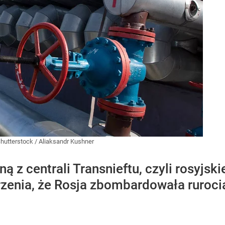
hutterstock
/
Aliaksandr Kushner
ną z centrali Transnieftu, czyli rosyj
rzenia, że Rosja zbombardowała rurocią