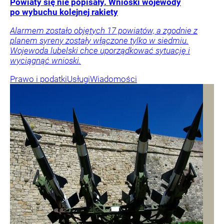
Powiaty się nie popisały. Wnioski wojewody
po wybuchu kolejnej rakiety
Alarmem zostało objętych 17 powiatów, a zgodnie z
planem syreny zostały włączone tylko w siedmiu.
Wojewoda lubelski chce uporządkować sytuację i
wyciągnąć wnioski.
Prawo i podatki
Usługi
Wiadomości