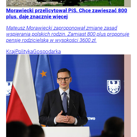
Morawiecki przelicytował PiS. Chce zawieszać 800
plus, daje znacznie więcej
Mateusz Morawiecki zaproponował zmianę zasad
wspierania polskich rodzin. Zamiast 800 plus proponuje
pensję rodzicielską w wysokości 3600 zł.
Kraj
Polityka
Gospodarka