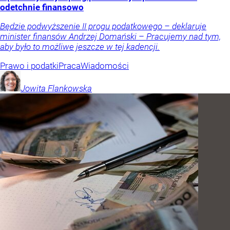
odetchnie finansowo
Będzie podwyższenie II progu podatkowego – deklaruje
minister finansów Andrzej Domański – Pracujemy nad tym,
aby było to możliwe jeszcze w tej kadencji.
Prawo i podatki
Praca
Wiadomości
Jowita
Flankowska