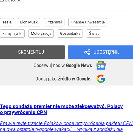
Tesla
Elon Musk
Przemysł
Finanse i inwestycje
Firmy i rynki
Motoryzacja
Gospodarka
Świat
SKOMENTUJ
UDOSTĘPNIJ
Obserwuj nas
w
Google News
Dodaj jako
źródło w Google
Tego sondażu premier nie może zlekceważyć. Polacy
o przywróceniu CPN
Prawie dwie trzecie Polaków chce przywrócenia pakietu CPN
na dwa ostatnie tygodnie wakacji – wynika z sondażu dla