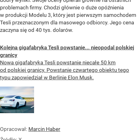
dobry wyniki. Swoje oceny opierali głównie na ostatnich
problemach firmy. Chodzi głównie o duże opóźnienia
w produkcji Modelu 3, który jest pierwszym samochodem
Tesli przeznaczonym dla masowego odbiorcy. Jego cena
zaczyna się od 40 tys. dolarów.
Kolejna gigafabryka Tesli powstanie... nieopodal polskiej
granicy
Nowa gigafabryka Tesli powstanie niecałe 50 km
od polskiej granicy. Powstanie czwartego obiektu tego
typu zapowiedział w Berlinie Elon Musk.
Opracował:
Marcin Haber
Źródło:
X