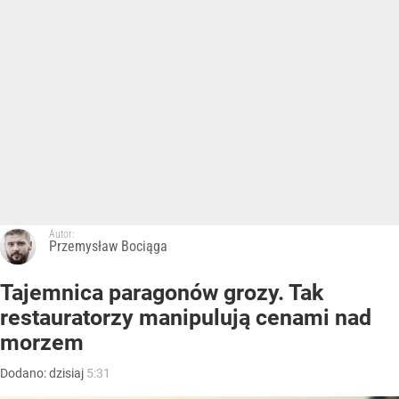
Autor:
Przemysław Bociąga
Tajemnica paragonów grozy. Tak
restauratorzy manipulują cenami nad
morzem
Dodano:
dzisiaj
5:31