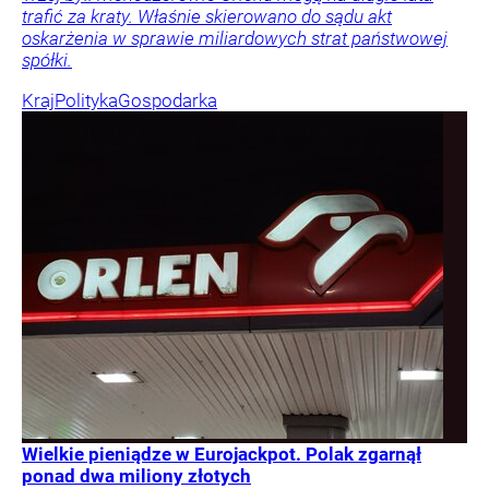
trafić za kraty. Właśnie skierowano do sądu akt
oskarżenia w sprawie miliardowych strat państwowej
spółki.
Kraj
Polityka
Gospodarka
Wielkie pieniądze w Eurojackpot. Polak zgarnął
ponad dwa miliony złotych