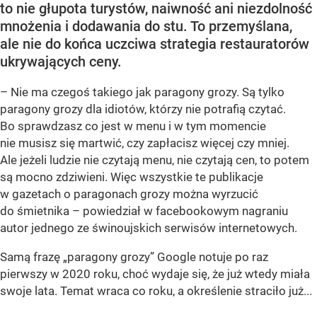
to nie głupota turystów, naiwność ani niezdolność
mnożenia i dodawania do stu. To przemyślana,
ale nie do końca uczciwa strategia restauratorów
ukrywających ceny.
– Nie ma czegoś takiego jak paragony grozy. Są tylko
paragony grozy dla idiotów, którzy nie potrafią czytać.
Bo sprawdzasz co jest w menu i w tym momencie
nie musisz się martwić, czy zapłacisz więcej czy mniej.
Ale jeżeli ludzie nie czytają menu, nie czytają cen, to potem
są mocno zdziwieni. Więc wszystkie te publikacje
w gazetach o paragonach grozy można wyrzucić
do śmietnika – powiedział w facebookowym nagraniu
autor jednego ze świnoujskich serwisów internetowych.
Samą frazę „paragony grozy” Google notuje po raz
pierwszy w 2020 roku, choć wydaje się, że już wtedy miała
swoje lata. Temat wraca co roku, a określenie straciło już...