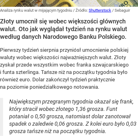
Analiza rynku walut w mijającym tygodniu
/ Źródło:
Shutterstock
/
Sebaguir
Złoty umocnił się wobec większości głównych
walut. Oto jak wyglądał tydzień na rynku walut
według danych Narodowego Banku Polskiego.
Pierwszy tydzień sierpnia przyniósł umocnienie polskiej
waluty wobec większości najważniejszych walut. Złoty
zyskał przede wszystkim wobec franka szwajcarskiego
i funta szterlinga. Tańsze niż na początku tygodnia było
również euro. Dolar zakończył tydzień praktycznie
na poziomie poniedziałkowego notowania.
Największym przegranym tygodnia okazał się frank,
który stracił wobec złotego 1,36 grosza. Funt
potaniał o 0,50 grosza, natomiast dolar zanotował
spadek o zaledwie 0,06 grosza. Z kolei euro było 0,03
grosza tańsze niż na początku tygodnia.