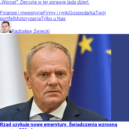
„Wprost”. Decyzja w tej sprawie lada dzień.
Finanse i inwestycje
Firmy i rynki
Gospodarka
Twój
portfel
Motoryzacja
Tylko u Nas
Radosław
Święcki
Rząd szykuje nowe emerytury. Świadczenia wzrosną