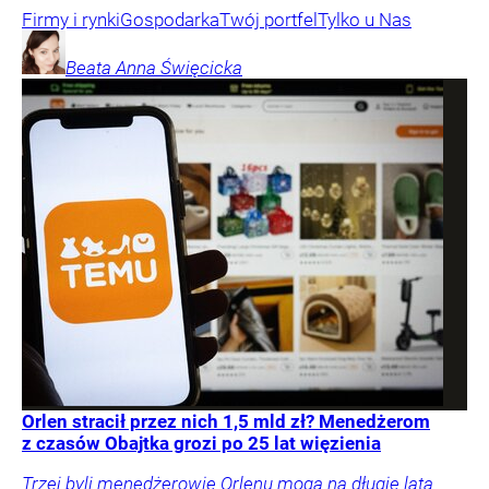
Firmy i rynki
Gospodarka
Twój portfel
Tylko u Nas
Beata Anna
Święcicka
Orlen stracił przez nich 1,5 mld zł? Menedżerom
z czasów Obajtka grozi po 25 lat więzienia
Trzej byli menedżerowie Orlenu mogą na długie lata