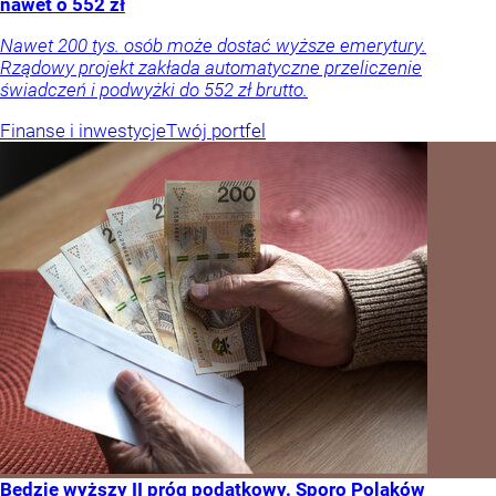
nawet o 552 zł
Nawet 200 tys. osób może dostać wyższe emerytury.
Rządowy projekt zakłada automatyczne przeliczenie
świadczeń i podwyżki do 552 zł brutto.
Finanse i inwestycje
Twój portfel
Będzie wyższy II próg podatkowy. Sporo Polaków