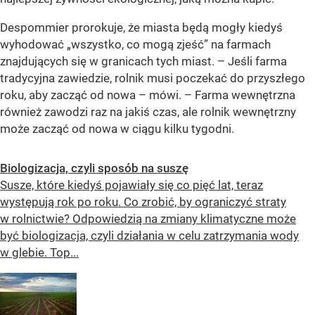
Despommier prorokuje, że miasta będą mogły kiedyś
wyhodować „wszystko, co mogą zjeść” na farmach
znajdujących się w granicach tych miast. – Jeśli farma
tradycyjna zawiedzie, rolnik musi poczekać do przyszłego
roku, aby zacząć od nowa – mówi. – Farma wewnętrzna
również zawodzi raz na jakiś czas, ale rolnik wewnętrzny
może zacząć od nowa w ciągu kilku tygodni.
Biologizacja, czyli sposób na suszę
Susze, które kiedyś pojawiały się co pięć lat, teraz
występują rok po roku. Co zrobić, by ograniczyć straty
w rolnictwie? Odpowiedzią na zmiany klimatyczne może
być biologizacja, czyli działania w celu zatrzymania wody
w glebie. Top...