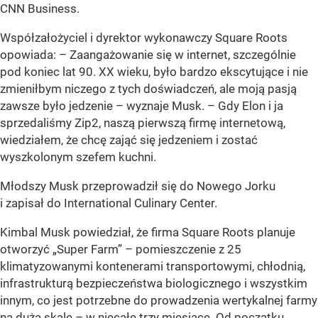
CNN Business.
Współzałożyciel i dyrektor wykonawczy Square Roots
opowiada: – Zaangażowanie się w internet, szczególnie
pod koniec lat 90. XX wieku, było bardzo ekscytujące i nie
zmieniłbym niczego z tych doświadczeń, ale moją pasją
zawsze było jedzenie – wyznaje Musk. – Gdy Elon i ja
sprzedaliśmy Zip2, naszą pierwszą firmę internetową,
wiedziałem, że chcę zająć się jedzeniem i zostać
wyszkolonym szefem kuchni.
Młodszy Musk przeprowadził się do Nowego Jorku
i zapisał do International Culinary Center.
Kimbal Musk powiedział, że firma Square Roots planuje
otworzyć „Super Farm” – pomieszczenie z 25
klimatyzowanymi kontenerami transportowymi, chłodnią,
infrastrukturą bezpieczeństwa biologicznego i wszystkim
innym, co jest potrzebne do prowadzenia wertykalnej farmy
na dużą skalę – w niecałe trzy miesiące. Od początku