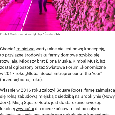
Kimbal Musk – rolnik wertykalny
/ Źródło:
CNN
Chociaż
rolnictwo
wertykalne nie jest nową koncepcją,
to przyjazne środowisku farmy domowe szybko się
rozwijają. Młodszy brat Elona Muska, Kimbal Musk, już
został ogłoszony przez Światowe Forum Ekonomiczne
w 2017 roku „Global Social Entrepreneur of the Year”
(przedsiębiorcą roku).
Właśnie w 2016 roku założył Square Roots, firmę zajmującą
się rolną zabudową miejską z siedzibą na Brooklynie (Nowy
Jork). Misją Square Roots jest dostarczanie świeżej,
lokalnej
żywności
dla mieszkańców miast na całym
świecie, pozwalającą młodszym pokoleniom korzystanie