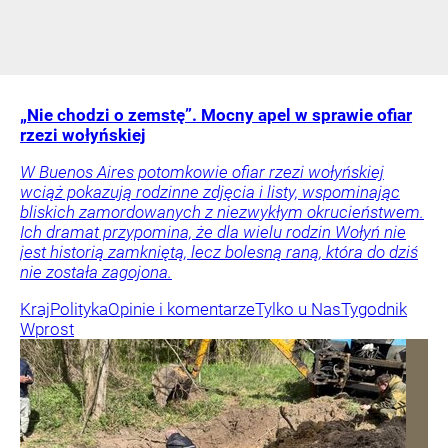
„Nie chodzi o zemstę”. Mocny apel w sprawie ofiar
rzezi wołyńskiej
W Buenos Aires potomkowie ofiar rzezi wołyńskiej
wciąż pokazują rodzinne zdjęcia i listy, wspominając
bliskich zamordowanych z niezwykłym okrucieństwem.
Ich dramat przypomina, że dla wielu rodzin Wołyń nie
jest historią zamkniętą, lecz bolesną raną, która do dziś
nie została zagojona.
Kraj
Polityka
Opinie i komentarze
Tylko u Nas
Tygodnik
Wprost