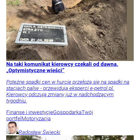
Na taki komunikat kierowcy czekali od dawna.
„Optymistyczne wieści”
Potężne spadki cen w hurcie przełożą się na spadki na
stacjach paliw - przewidują eksperci e-petrol.pl.
Kierowcy odczują zmiany już w nadchodzącym
tygodniu.
Finanse i inwestycje
Gospodarka
Twój
portfel
Motoryzacja
Radosław
Święcki