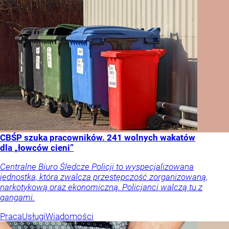
CBŚP szuka pracowników. 241 wolnych wakatów
dla „łowców cieni”
Centralne Biuro Śledcze Policji to wyspecjalizowana
jednostka, która zwalcza przestępczość zorganizowaną,
narkotykową oraz ekonomiczną. Policjanci walczą tu z
gangami.
Praca
Usługi
Wiadomości