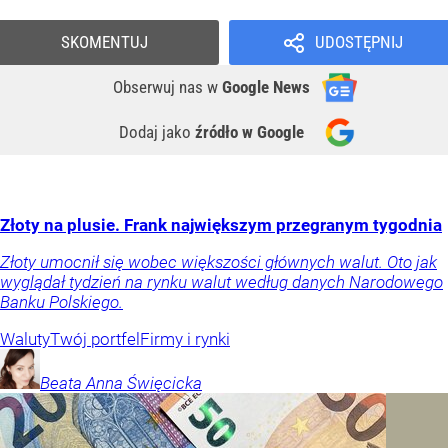
SKOMENTUJ
UDOSTĘPNIJ
Obserwuj nas
w
Google News
Dodaj jako
źródło w Google
Złoty na plusie. Frank największym przegranym tygodnia
Złoty umocnił się wobec większości głównych walut. Oto jak
wyglądał tydzień na rynku walut według danych Narodowego
Banku Polskiego.
Waluty
Twój portfel
Firmy i rynki
Beata Anna
Święcicka