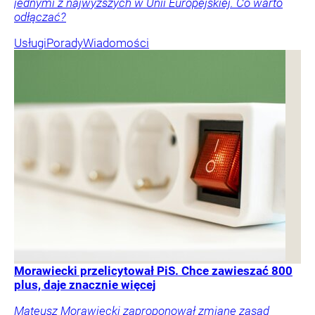
jednymi z najwyższych w Unii Europejskiej. Co warto
odłączać?
Usługi
Porady
Wiadomości
Morawiecki przelicytował PiS. Chce zawieszać 800
plus, daje znacznie więcej
Mateusz Morawiecki zaproponował zmianę zasad