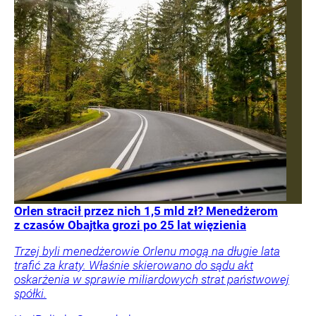
Orlen stracił przez nich 1,5 mld zł? Menedżerom
z czasów Obajtka grozi po 25 lat więzienia
Trzej byli menedżerowie Orlenu mogą na długie lata
trafić za kraty. Właśnie skierowano do sądu akt
oskarżenia w sprawie miliardowych strat państwowej
spółki.