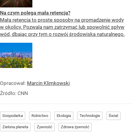
Na czym polega mała retencja?
Mała retencja to proste sposoby na gromadzenie wody
w okolicy. Pozwala nam zatrzymać lub spowolnić spływ
wód, dbając przy tym o rozwój środowiska naturalnego.
Opracował:
Marcin Klimkowski
Źródło:
CNN
Gospodarka
Rolnictwo
Ekologia
Technologie
Świat
Zielona planeta
Żywność
Zdrowa żywność