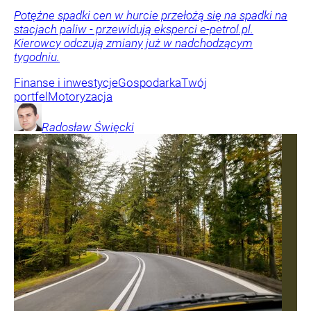
Potężne spadki cen w hurcie przełożą się na spadki na
stacjach paliw - przewidują eksperci e-petrol.pl.
Kierowcy odczują zmiany już w nadchodzącym
tygodniu.
Finanse i inwestycje
Gospodarka
Twój
portfel
Motoryzacja
Radosław
Święcki