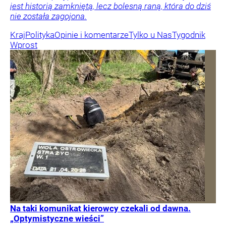
jest historią zamkniętą, lecz bolesną raną, która do dziś
nie została zagojona.
Kraj
Polityka
Opinie i komentarze
Tylko u Nas
Tygodnik
Wprost
Na taki komunikat kierowcy czekali od dawna.
„Optymistyczne wieści”