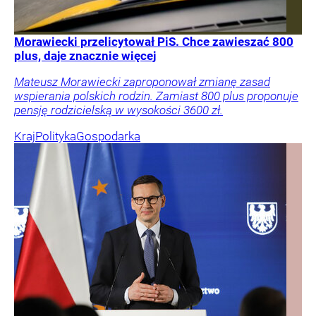
Morawiecki przelicytował PiS. Chce zawieszać 800
plus, daje znacznie więcej
Mateusz Morawiecki zaproponował zmianę zasad
wspierania polskich rodzin. Zamiast 800 plus proponuje
pensję rodzicielską w wysokości 3600 zł.
Kraj
Polityka
Gospodarka