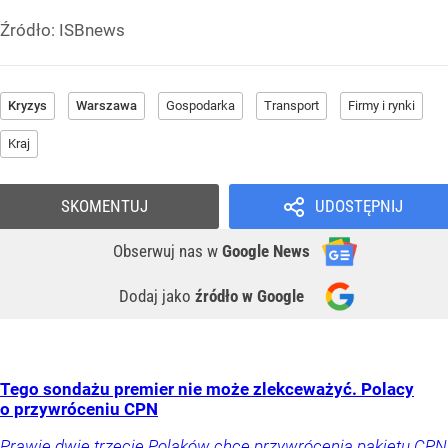
Źródło:
ISBnews
Kryzys
Warszawa
Gospodarka
Transport
Firmy i rynki
Kraj
SKOMENTUJ
UDOSTĘPNIJ
Obserwuj nas
w
Google News
Dodaj jako
źródło w Google
Tego sondażu premier nie może zlekceważyć. Polacy
o przywróceniu CPN
Prawie dwie trzecie Polaków chce przywrócenia pakietu CPN