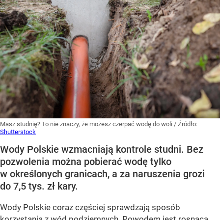
Masz studnię? To nie znaczy, że możesz czerpać wodę do woli
/ Źródło:
Shutterstock
Wody Polskie wzmacniają kontrole studni. Bez
pozwolenia można pobierać wodę tylko
w określonych granicach, a za naruszenia grozi
do 7,5 tys. zł kary.
Wody Polskie coraz częściej sprawdzają sposób
korzystania z wód podziemnych. Powodem jest rosnąca