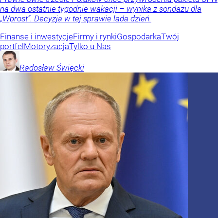
na dwa ostatnie tygodnie wakacji – wynika z sondażu dla
„Wprost”. Decyzja w tej sprawie lada dzień.
Finanse i inwestycje
Firmy i rynki
Gospodarka
Twój
portfel
Motoryzacja
Tylko u Nas
Radosław
Święcki