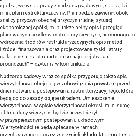
spółka, we współpracy z nadzorcą sądowym, sporządzi
m.in. plan restrukturyzacyjny. Plan będzie zawierał, obok
analizy przyczyn obecnej przyczyn trudnej sytuacji
ekonomicznej spółki, m.in. także pełny opis i przegląd
planowanych środków restrukturyzacyjnych, harmonogram
wdrożenia środków restrukturyzacyjnych, opis metod
i źródeł finansowania oraz projektowane zyski i straty
na kolejne pięć lat oparte na co najmniej dwóch
prognozach”
– czytamy w komunikacie.
Nadzorca sądowy wraz ze spółką przygotuje także spis
wierzytelności obejmujący zobowiązania powstałe przed
dniem otwarcia postępowania restrukturyzacyjnego, które
będą co do zasady objęte układem. Umieszczenie
wierzytelności w spisie wierzytelności określi m.in. sumę,
z którą dany wierzyciel będzie uczestniczył
w przyspieszonym postępowaniu układowym.
Wierzytelności te będą spłacane w ramach
przegłosowanego przez wierzycieli układu, którego treść