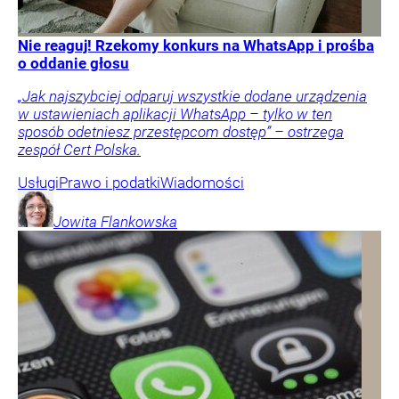
Nie reaguj! Rzekomy konkurs na WhatsApp i prośba
o oddanie głosu
„Jak najszybciej odparuj wszystkie dodane urządzenia
w ustawieniach aplikacji WhatsApp – tylko w ten
sposób odetniesz przestępcom dostęp” – ostrzega
zespół Cert Polska.
Usługi
Prawo i podatki
Wiadomości
Jowita
Flankowska