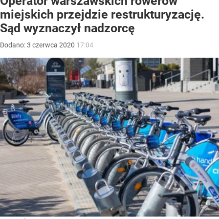
Operator warszawskich rowerów
miejskich przejdzie restrukturyzację.
Sąd wyznaczył nadzorcę
Dodano:
3
czerwca
2020
17:04