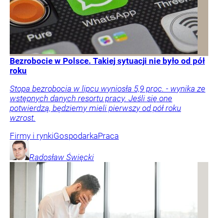
Bezrobocie w Polsce. Takiej sytuacji nie było od pół
roku
Stopa bezrobocia w lipcu wyniosła 5,9 proc. - wynika ze
wstępnych danych resortu pracy. Jeśli się one
potwierdzą, będziemy mieli pierwszy od pół roku
wzrost.
Firmy i rynki
Gospodarka
Praca
Radosław
Święcki