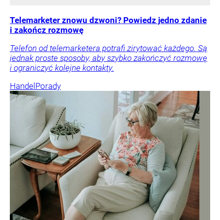
Telemarketer znowu dzwoni? Powiedz jedno zdanie
i zakończ rozmowę
Telefon od telemarketera potrafi zirytować każdego. Są
jednak proste sposoby, aby szybko zakończyć rozmowę
i ograniczyć kolejne kontakty.
Handel
Porady