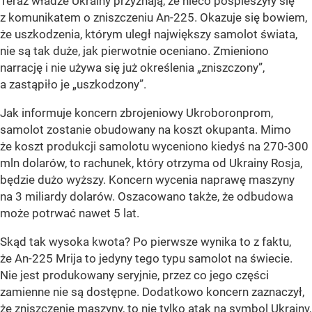
Teraz władze Ukrainy przyznają, że nieco pospieszyły się
z komunikatem o zniszczeniu An-225. Okazuje się bowiem,
że uszkodzenia, którym uległ największy samolot świata,
nie są tak duże, jak pierwotnie oceniano. Zmieniono
narrację i nie używa się już określenia „zniszczony”,
a zastąpiło je „uszkodzony”.
Jak informuje koncern zbrojeniowy Ukroboronprom,
samolot zostanie obudowany na koszt okupanta. Mimo
że koszt produkcji samolotu wyceniono kiedyś na 270-300
mln dolarów, to rachunek, który otrzyma od Ukrainy Rosja,
będzie dużo wyższy. Koncern wycenia naprawę maszyny
na 3 miliardy dolarów. Oszacowano także, że odbudowa
może potrwać nawet 5 lat.
Skąd tak wysoka kwota? Po pierwsze wynika to z faktu,
że An-225 Mrija to jedyny tego typu samolot na świecie.
Nie jest produkowany seryjnie, przez co jego części
zamienne nie są dostępne. Dodatkowo koncern zaznaczył,
że zniszczenie maszyny, to nie tylko atak na symbol Ukrainy,