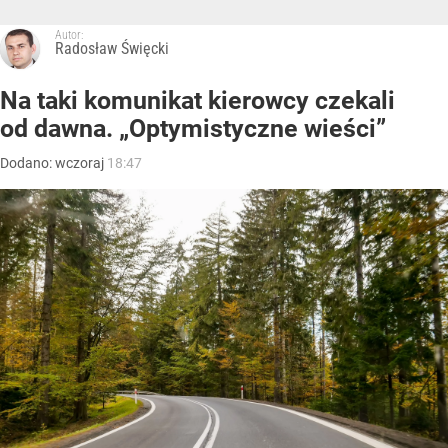
Autor:
Radosław Święcki
Na taki komunikat kierowcy czekali
od dawna. „Optymistyczne wieści”
Dodano:
wczoraj
18:47