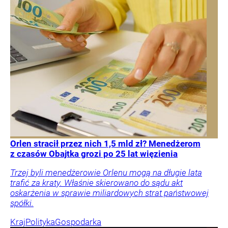
Orlen stracił przez nich 1,5 mld zł? Menedżerom
z czasów Obajtka grozi po 25 lat więzienia
Trzej byli menedżerowie Orlenu mogą na długie lata
trafić za kraty. Właśnie skierowano do sądu akt
oskarżenia w sprawie miliardowych strat państwowej
spółki.
Kraj
Polityka
Gospodarka