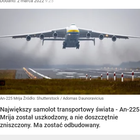
Dodano:
2
marca
2022
9:25
An-225 Mrija
Źródło:
Shutterstock
/
Adomas Daunoravicius
Największy samolot transportowy świata - An-225
Mrija został uszkodzony, a nie doszczętnie
zniszczony. Ma zostać odbudowany.