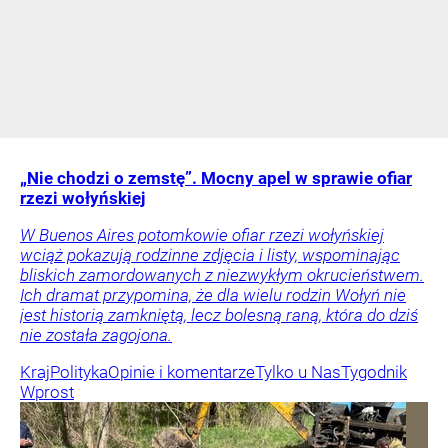
„Nie chodzi o zemstę”. Mocny apel w sprawie ofiar
rzezi wołyńskiej
W Buenos Aires potomkowie ofiar rzezi wołyńskiej
wciąż pokazują rodzinne zdjęcia i listy, wspominając
bliskich zamordowanych z niezwykłym okrucieństwem.
Ich dramat przypomina, że dla wielu rodzin Wołyń nie
jest historią zamkniętą, lecz bolesną raną, która do dziś
nie została zagojona.
Kraj
Polityka
Opinie i komentarze
Tylko u Nas
Tygodnik
Wprost