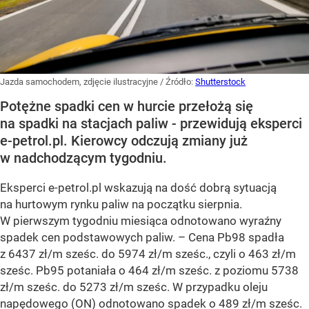
Jazda samochodem, zdjęcie ilustracyjne
/ Źródło:
Shutterstock
Potężne spadki cen w hurcie przełożą się
na spadki na stacjach paliw - przewidują eksperci
e-petrol.pl. Kierowcy odczują zmiany już
w nadchodzącym tygodniu.
Eksperci e-petrol.pl wskazują na dość dobrą sytuacją
na hurtowym rynku paliw na początku sierpnia.
W pierwszym tygodniu miesiąca odnotowano wyraźny
spadek cen podstawowych paliw. –
Cena Pb98 spadła
z 6437 zł/m sześc. do 5974 zł/m sześc., czyli o 463 zł/m
sześc. Pb95 potaniała o 464 zł/m sześc. z poziomu 5738
zł/m sześc. do 5273 zł/m sześc. W przypadku oleju
napędowego (ON) odnotowano spadek o 489 zł/m sześc.