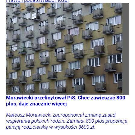
Morawiecki przelicytował PiS. Chce zawieszać 800
plus, daje znacznie więcej
Mateusz Morawiecki zaproponował zmianę zasad
wspierania polskich rodzin. Zamiast 800 plus proponuje
pensję rodzicielską w wysokości 3600 zł.