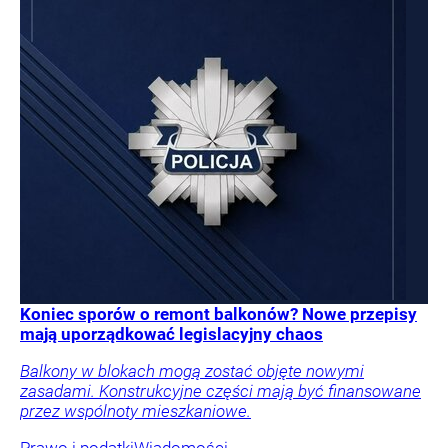
Koniec sporów o remont balkonów? Nowe przepisy
mają uporządkować legislacyjny chaos
Balkony w blokach mogą zostać objęte nowymi
zasadami. Konstrukcyjne części mają być finansowane
przez wspólnoty mieszkaniowe.
Prawo i podatki
Wiadomości