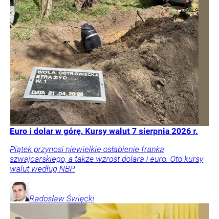
Euro i dolar w górę. Kursy walut 7 sierpnia 2026 r.
Piątek przynosi niewielkie osłabienie franka
szwajcarskiego, a także wzrost dolara i euro. Oto kursy
walut według NBP.
Radosław
Święcki