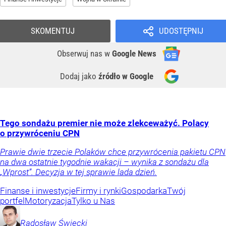
SKOMENTUJ
UDOSTĘPNIJ
Obserwuj nas
w
Google News
Dodaj jako
źródło w Google
Tego sondażu premier nie może zlekceważyć. Polacy
o przywróceniu CPN
Prawie dwie trzecie Polaków chce przywrócenia pakietu CPN
na dwa ostatnie tygodnie wakacji – wynika z sondażu dla
„Wprost”. Decyzja w tej sprawie lada dzień.
Finanse i inwestycje
Firmy i rynki
Gospodarka
Twój
portfel
Motoryzacja
Tylko u Nas
Radosław
Święcki