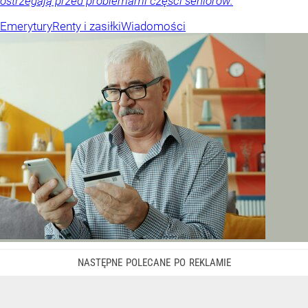
ostrzegają przed problemami części seniorów.
Emerytury
Renty i zasiłki
Wiadomości