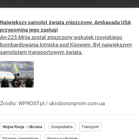
Największy samolot świata zniszczony. Ambasada USA
przypomina jego zasługi
An-225 Mrija został zniszczony wskutek rosyjskiego
bombardowania lotniska pod Kijowem. Był największym
samolotem transportowym świata.
Źródło:
WPROST.pl
/
ukroboronprom.com.ua
Wojna Rosja – Ukraina
Gospodarka
Transport
Finanse i inwestycje
Wojna w Ukrainie