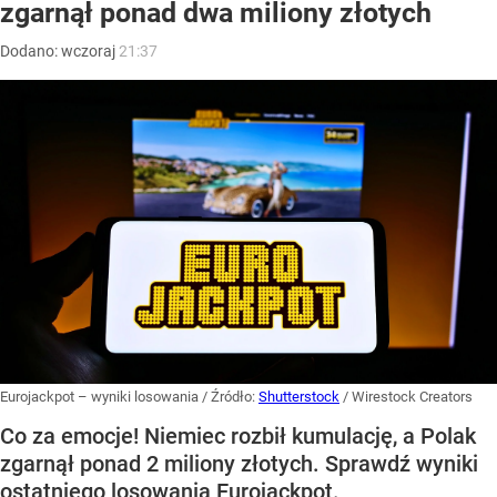
zgarnął ponad dwa miliony złotych
Dodano:
wczoraj
21:37
Eurojackpot – wyniki losowania
/ Źródło:
Shutterstock
/
Wirestock Creators
Co za emocje! Niemiec rozbił kumulację, a Polak
zgarnął ponad 2 miliony złotych. Sprawdź wyniki
ostatniego losowania Eurojackpot.