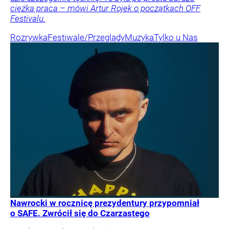
ciężka praca – mówi Artur Rojek o początkach OFF
Festivalu.
Rozrywka
Festiwale/Przeglądy
Muzyka
Tylko u Nas
Nawrocki w rocznicę prezydentury przypomniał
o SAFE. Zwrócił się do Czarzastego