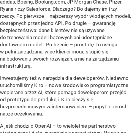
adidas, Boeing, Booking.com, JP Morgan Chase, Pfizer,
Ryanair czy Salesforce. Dlaczego? Bo dajemy im trzy
rzeczy. Po pierwsze – najszerszy wybór wiodących modeli,
dostępnych przez jedno API. Po drugie – gwarancję
bezpieczeństwa: dane klientów nie są używane
do trenowania modeli bazowych ani udostępniane
dostawcom modeli. Po trzecie – prostotę: to usługa
w pełni zarządzana, więc klienci mogą skupić się
na budowaniu swoich rozwiązań, a nie na zarządzaniu
infrastrukturą.
Inwestujemy też w narzędzia dla deweloperów. Niedawno
uruchomiliśmy Kiro – nowe środowisko programistyczne
wspierane przez AI, które pomaga deweloperom przejść
od prototypu do produkcji. Kiro cieszy się
bezprecedensowym zainteresowaniem – popyt przerósł
nasze oczekiwania.
A jeśli chodzi o OpenAI – to wieloletnie partnerstwo