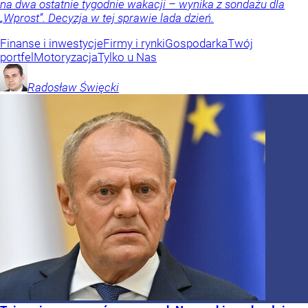
na dwa ostatnie tygodnie wakacji – wynika z sondażu dla
„Wprost”. Decyzja w tej sprawie lada dzień.
Finanse i inwestycje
Firmy i rynki
Gospodarka
Twój
portfel
Motoryzacja
Tylko u Nas
Radosław
Święcki