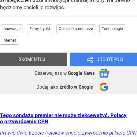
strategiczne i duża inwestycja z naszej strony. Na pewno
będziemy chcieli je rozwijać.
Innowacje
Firmy i rynki
Opinie i komentarze
Technologie
Internet
SKOMENTUJ
UDOSTĘPNIJ
Obserwuj nas
w
Google News
Dodaj jako
źródło w Google
Tego sondażu premier nie może zlekceważyć. Polacy
o przywróceniu CPN
Prawie dwie trzecie Polaków chce przywrócenia pakietu CPN