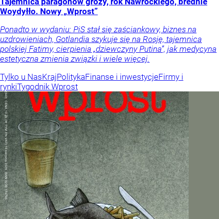
Tajemnica paragonów grozy, rok Nawrockiego, brednie
Woydyłło. Nowy „Wprost”
Ponadto w wydaniu: PiS stał się zaściankowy, biznes na
uzdrowieniach, Gotlandia szykuje się na Rosję, tajemnica
polskiej Fatimy, cierpienia „dziewczyny Putina”, jak medycyna
estetyczna zmienia związki i wiele więcej.
Tylko u Nas
Kraj
Polityka
Finanse i inwestycje
Firmy i
rynki
Tygodnik Wprost