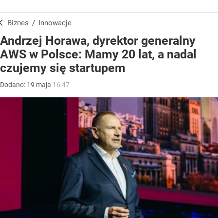
Biznes
/
Innowacje
Andrzej Horawa, dyrektor generalny
AWS w Polsce: Mamy 20 lat, a nadal
czujemy się startupem
Dodano:
19
maja
16:47