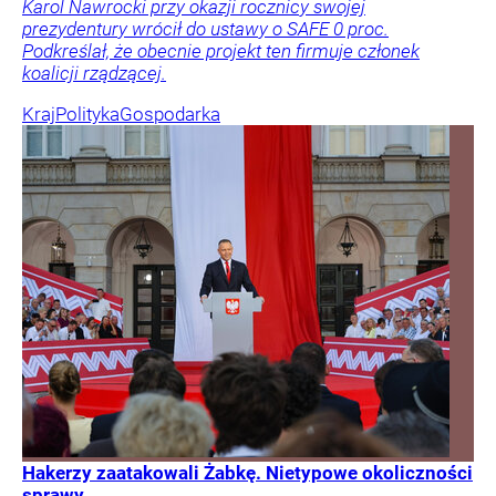
Karol Nawrocki przy okazji rocznicy swojej
prezydentury wrócił do ustawy o SAFE 0 proc.
Podkreślał, że obecnie projekt ten firmuje członek
koalicji rządzącej.
Kraj
Polityka
Gospodarka
Hakerzy zaatakowali Żabkę. Nietypowe okoliczności
sprawy