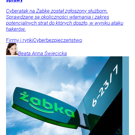
Cyberatak na Żabkę został zgłoszony służbom.
Sprawdzane są okoliczności włamania i zakres
potencjalnych strat do których doszło, w wyniku ataku
hakerów.
Firmy i rynki
Cyberbezpieczeństwo
Beata Anna
Święcicka