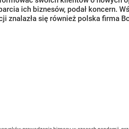
formować swoich klientów o nowych op
arcia ich biznesów, podał koncern. W
i znalazła się również polska firma B