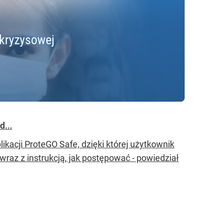
ykryzysowej
d...
ikacji ProteGO Safe, dzięki której użytkownik
raz z instrukcją, jak postępować - powiedział