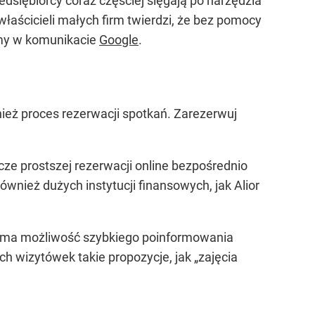
siębiorcy coraz częściej sięgają po narzędzia
aścicieli małych firm twierdzi, że bez pomocy
my w komunikacie
Google
.
nież proces rezerwacji spotkań. Zarezerwuj
cze prostszej rezerwacji online bezpośrednio
ównież dużych instytucji finansowych, jak Alior
irma możliwość szybkiego poinformowania
 wizytówek takie propozycje, jak „zajęcia