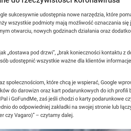
ne do rzeczywistości koronawirusa
gle sukcesywnie udostępnia nowe narzędzia, które poma
branży wszystkie podmioty mają możliwość oznaczania si
ownym otwarciu, nowych godzinach działania oraz doda
jak „dostawa pod drzwi”, „brak konieczności kontaktu z 
sób udostępnić wszystkie ważne dla klientów informacj
z społecznościom, które chcą je wspierać, Google wpro
nków do darowizn oraz kart podarunkowych do ich profil
Pal i GoFundMe, zaś jeśli chodzi o karty podarunkowe cz
nio do odpowiedniej zakładki na swojej stronie lub łącz
er czy Vagaro)”
– czytamy dalej.