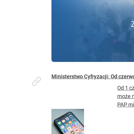
Ministerstwo Cyfryzacji: Od czerw
Od 1 c
może m
PAP min