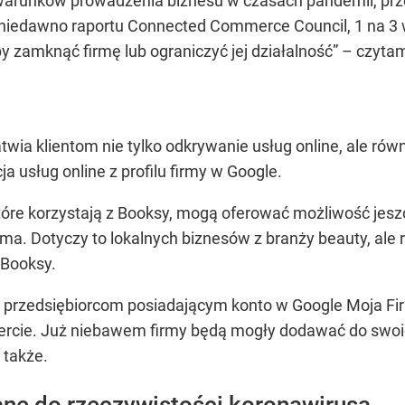
warunków prowadzenia biznesu w czasach pandemii, przed
iedawno raportu Connected Commerce Council, 1 na 3 wł
 zamknąć firmę lub ograniczyć jej działalność”
– czyta
wia klientom nie tylko odkrywanie usług online, ale rów
a usług online z profilu firmy w Google.
które korzystają z Booksy, mogą oferować możliwość jesz
ma. Dotyczy to lokalnych biznesów z branży beauty, ale r
 Booksy.
e przedsiębiorcom posiadającym konto w Google Moja F
ercie. Już niebawem firmy będą mogły dodawać do swoich
 także.