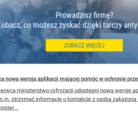
Prowadzisz firmę?
Zobacz, co możesz zyskać dzięki tarczy ant
ZOBACZ WIĘCEJ
ca nowa wersja aplikacji mającej pomóc w ochronie prze
zerwca ministerstwo cyfryzacji udostępni nową wersję apl
.in. otrzymać informację o kontakcie z osobą zakażoną w
ister...