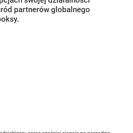
cjach swojej działalności
śród partnerów globalnego
ooksy.