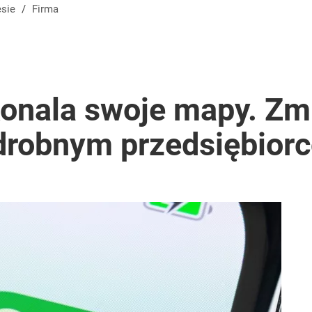
esie
/
Firma
onala swoje mapy. Zm
drobnym przedsiębior