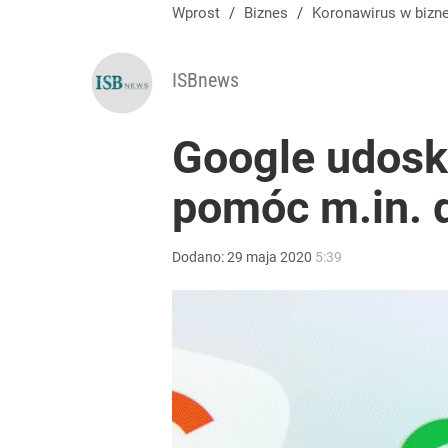
Wprost
/
Biznes
/
Koronawirus w bizn
ISBnews
Google udosk
pomóc m.in. 
Dodano:
29
maja
2020
5:39