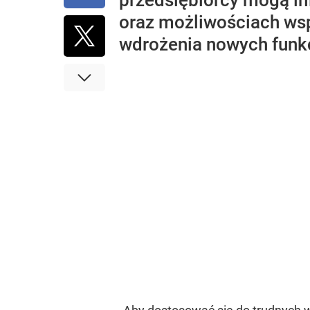
przedsiębiorcy mogą in
oraz możliwościach wsp
wdrożenia nowych funkcj