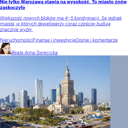
Nie tylko Warszawa stawia na wysokość. To miasto znów
zaskoczyło
Większość nowych bloków ma 4–5 kondygnacji. Są jednak
miasta, w których deweloperzy coraz częściej budują
znacznie wyżej.
Nieruchomości
Finanse i inwestycje
Opinie i komentarze
Beata Anna
Święcicka