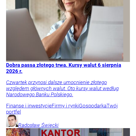
Dobra passa złotego trwa. Kursy walut 6 sierpnia
2026 r.
Czwartek przynosi dalsze umocnienie złotego
względem głównych walut. Oto kursy walut według
Narodowego Banku Polskiego.
Finanse i inwestycje
Firmy i rynki
Gospodarka
Twój
portfel
Radosław
Święcki