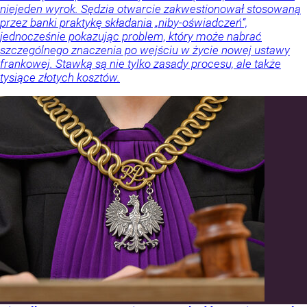
niejeden wyrok. Sędzia otwarcie zakwestionował stosowaną
przez banki praktykę składania „niby-oświadczeń”,
jednocześnie pokazując problem, który może nabrać
szczególnego znaczenia po wejściu w życie nowej ustawy
frankowej. Stawką są nie tylko zasady procesu, ale także
tysiące złotych kosztów.