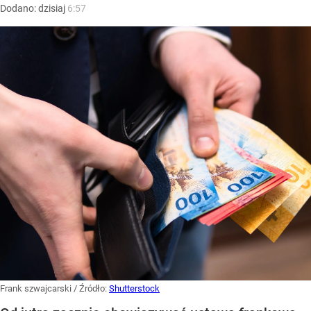
Dodano:
dzisiaj
6:57
Frank szwajcarski
/ Źródło:
Shutterstock