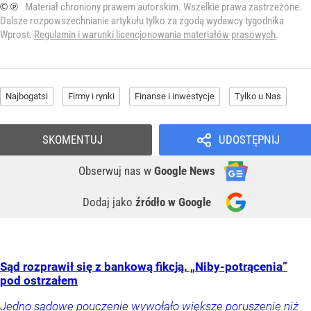
© ℗
Materiał chroniony prawem autorskim. Wszelkie prawa zastrzeżone.
Dalsze rozpowszechnianie artykułu tylko za zgodą wydawcy tygodnika
Wprost.
Regulamin i warunki licencjonowania materiałów prasowych
.
Najbogatsi
Firmy i rynki
Finanse i inwestycje
Tylko u Nas
SKOMENTUJ
UDOSTĘPNIJ
Obserwuj nas
w
Google News
Dodaj jako
źródło w Google
Sąd rozprawił się z bankową fikcją. „Niby-potrącenia”
pod ostrzałem
Jedno sądowe pouczenie wywołało większe poruszenie niż