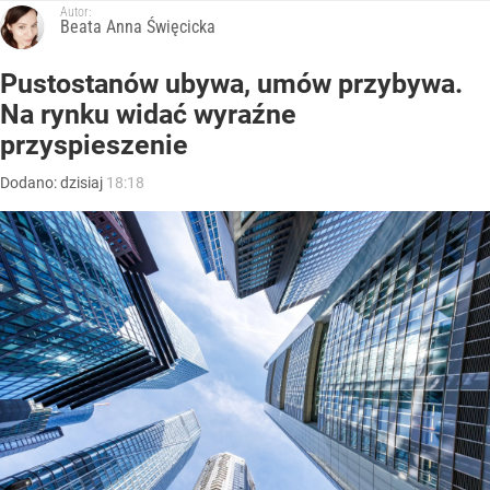
Autor:
Beata Anna Święcicka
Pustostanów ubywa, umów przybywa.
Na rynku widać wyraźne
przyspieszenie
Dodano:
dzisiaj
18:18