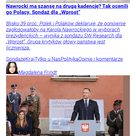
Nawrocki ma szansę na drugą kadencję? Tak ocenili
go Polacy. Sondaż dla „Wprost”
Blisko 39 proc. Polek i Polaków deklaruje, że ponownie
zagłosowałoby na Karola Nawrockiego w wyborach
prezydenckich – wynika z sondażu SW Research dla
„Wprost”. Grupa krytyków głowy państwa jest
liczniejsza.
Sondaże
Kraj
Tylko u Nas
Polityka
Opinie i komentarze
Magdalena
Frindt