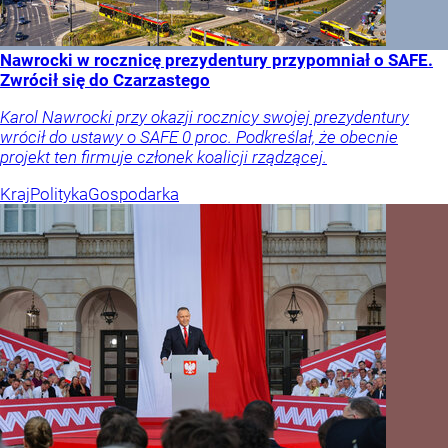
Nawrocki w rocznicę prezydentury przypomniał o SAFE.
Zwrócił się do Czarzastego
Karol Nawrocki przy okazji rocznicy swojej prezydentury
wrócił do ustawy o SAFE 0 proc. Podkreślał, że obecnie
projekt ten firmuje członek koalicji rządzącej.
Kraj
Polityka
Gospodarka