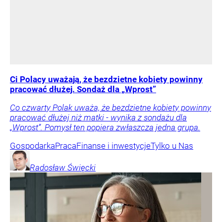
Ci Polacy uważają, że bezdzietne kobiety powinny
pracować dłużej. Sondaż dla „Wprost”
Co czwarty Polak uważa, że bezdzietne kobiety powinny
pracować dłużej niż matki - wynika z sondażu dla
„Wprost”. Pomysł ten popiera zwłaszcza jedna grupa.
Gospodarka
Praca
Finanse i inwestycje
Tylko u Nas
Radosław
Święcki