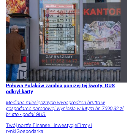
Połowa Polaków zarabia poniżej tej kwoty. GUS
odkrył karty
Mediana miesięcznych wynagrodzeń brutto w
gospodarce narodowej wyniosła w lutym br. 7690,82 zł
brutto - podał GUS.
Twój portfel
Finanse i inwestycje
Firmy i
rynki
Gospodarka