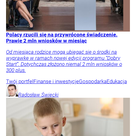
Polacy rzucili się na przywrócone świadczenie.
Prawie 2 mln wniosków w miesiąc
Od miesiąca rodzice mogą ubiegać się o środki na
wyprawkę w ramach nowej edycji programu “Dobry
Start”. Dotychczas złożono niemal 2 mln wniosków o
300 plus.
Twój portfel
Finanse i inwestycje
Gospodarka
Edukacja
Radosław
Święcki