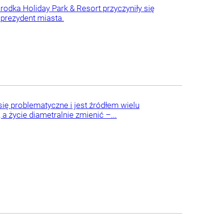
rodka Holiday Park & Resort przyczyniły się
 prezydent miasta.
się problematyczne i jest źródłem wielu
 życie diametralnie zmienić –...