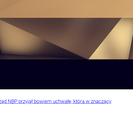
ząd NBP przyjął bowiem uchwałę, która w znaczący