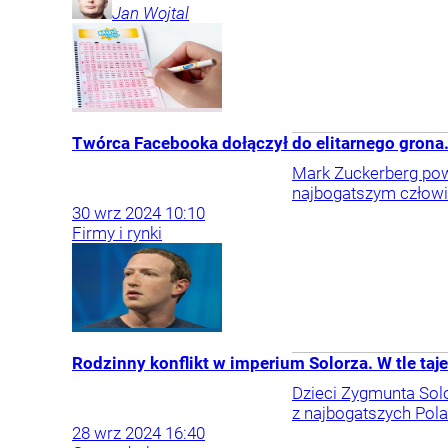
Jan
Wojtal
Twórca Facebooka dołączył do elitarnego grona.
Mark Zuckerberg pow
najbogatszym człowie
30
wrz
2024
10:10
Firmy i rynki
Rodzinny konflikt w imperium Solorza. W tle ta
Dzieci Zygmunta Solo
z najbogatszych Pol
28
wrz
2024
16:40