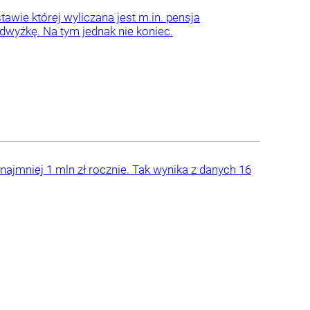
awie której wyliczana jest m.in. pensja
dwyżkę. Na tym jednak nie koniec.
najmniej 1 mln zł rocznie. Tak wynika z danych 16