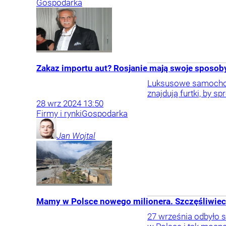
Gospodarka
Zakaz importu aut? Rosjanie mają swoje sposob
Luksusowe samochody,
znajdują furtki, by s
28
wrz
2024
13:50
Firmy i rynki
Gospodarka
Jan
Wojtal
Mamy w Polsce nowego milionera. Szczęśliwiec t
27 września odbyło s