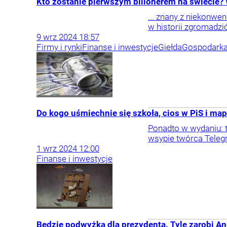
Kto zostanie pierwszym bilionerem na świecie? W
... znany z niekonwe
w historii zgromadzi
9
wrz
2024
18:57
Firmy i rynki
Finanse i inwestycje
Giełda
Gospodark
Do kogo uśmiechnie się szkoła, cios w PiS i ma
Ponadto w wydaniu: t
wsypie twórca Telegr
1
wrz
2024
12:00
Finanse i inwestycje
Będzie podwyżka dla prezydenta. Tyle zarobi An