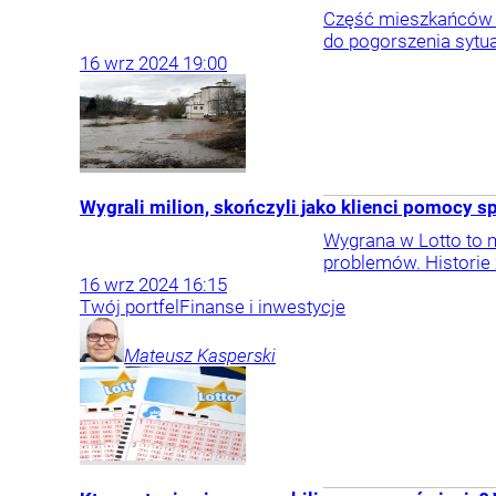
Część mieszkańców Je
do pogorszenia sytua
16
wrz
2024
19:00
Wygrali milion, skończyli jako klienci pomocy s
Wygrana w Lotto to m
problemów. Historie 
16
wrz
2024
16:15
Twój portfel
Finanse i inwestycje
Mateusz
Kasperski