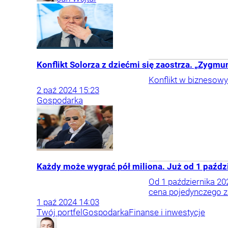
Konflikt Solorza z dziećmi się zaostrza. „Zygmun
Konflikt w biznesowy
2
paź
2024
15:23
Gospodarka
Każdy może wygrać pół miliona. Już od 1 paźdz
Od 1 października 20
cena pojedynczego z
1
paź
2024
14:03
Twój portfel
Gospodarka
Finanse i inwestycje