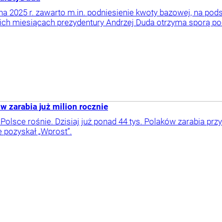
na 2025 r. zawarto m.in. podniesienie kwoty bazowej, na podst
ich miesiącach prezydentury Andrzej Duda otrzyma sporą po
 zarabia już milion rocznie
Polsce rośnie. Dzisiaj już ponad 44 tys. Polaków zarabia przy
e pozyskał „Wprost”.