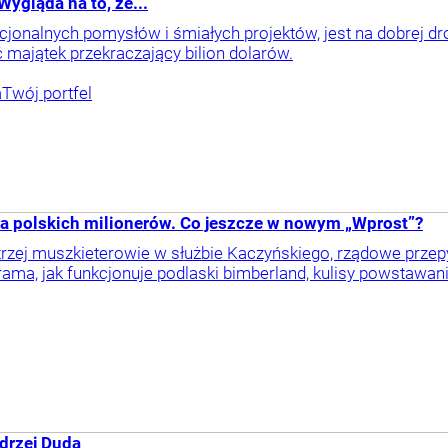
ygląda na to, że...
ncjonalnych pomysłów i śmiałych projektów, jest na dobrej d
ć majątek przekraczający bilion dolarów.
a
Twój portfel
pa polskich milionerów. Co jeszcze w nowym „Wprost”?
rzej muszkieterowie w służbie Kaczyńskiego, rządowe przepyc
ama, jak funkcjonuje podlaski bimberland, kulisy powstawania
drzej Duda