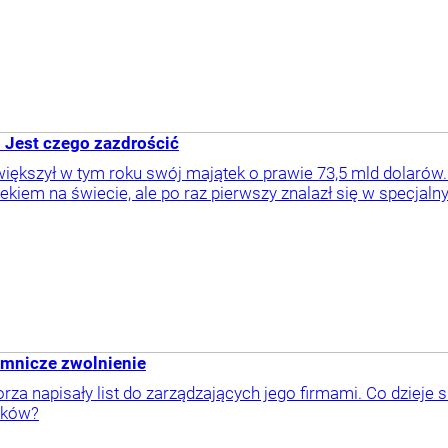
 Jest czego zazdrościć
iększył w tym roku swój majątek o prawie 73,5 mld dolarów
kiem na świecie, ale po raz pierwszy znalazł się w specjaln
jemnicze zwolnienie
rza napisały list do zarządzających jego firmami. Co dziej
aków?