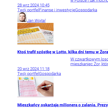
w Polsce i tak mocno
28
wrz
2024
10:45
Twój portfel
Finanse i inwestycje
Gospodarka
Jan
Wojtal
Ktoś trafił szóstkę w Lotto, kilka dni temu w Żora
W czwartkowym losowa
mieszkaniec Żor, który
20
wrz
2024
11:18
Twój portfel
Gospodarka
Mieszkańcy oskarżają milionera o zalania. Prez