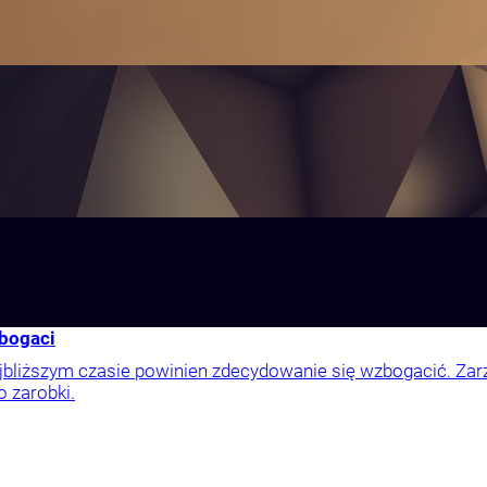
zbogaci
jbliższym czasie powinien zdecydowanie się wzbogacić. Zar
 zarobki.