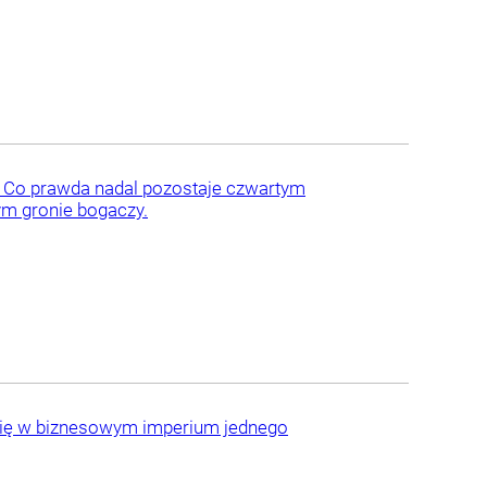
. Co prawda nadal pozostaje czwartym
ym gronie bogaczy.
e się w biznesowym imperium jednego