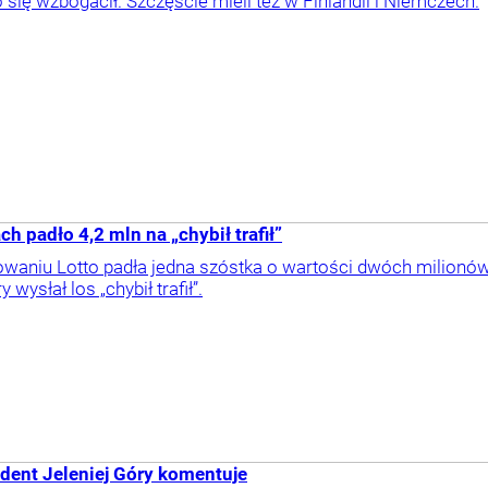
 się wzbogacił. Szczęście mieli też w Finlandii i Niemczech.
ch padło 4,2 mln na „chybił trafił”
niu Lotto padła jedna szóstka o wartości dwóch milionów zł
 wysłał los „chybił trafił”.
ydent Jeleniej Góry komentuje