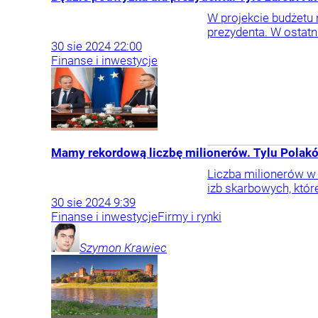
W projekcie budżetu 
prezydenta. W ostatn
30
sie
2024
22:00
Finanse i inwestycje
Mamy rekordową liczbę milionerów. Tylu Polaków
Liczba milionerów w 
izb skarbowych, któr
30
sie
2024
9:39
Finanse i inwestycje
Firmy i rynki
Szymon
Krawiec