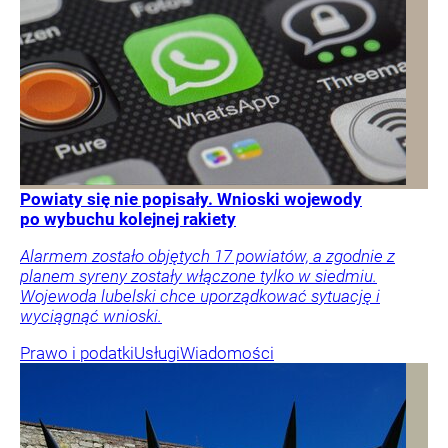
Powiaty się nie popisały. Wnioski wojewody
po wybuchu kolejnej rakiety
Alarmem zostało objętych 17 powiatów, a zgodnie z
planem syreny zostały włączone tylko w siedmiu.
Wojewoda lubelski chce uporządkować sytuację i
wyciągnąć wnioski.
Prawo i podatki
Usługi
Wiadomości