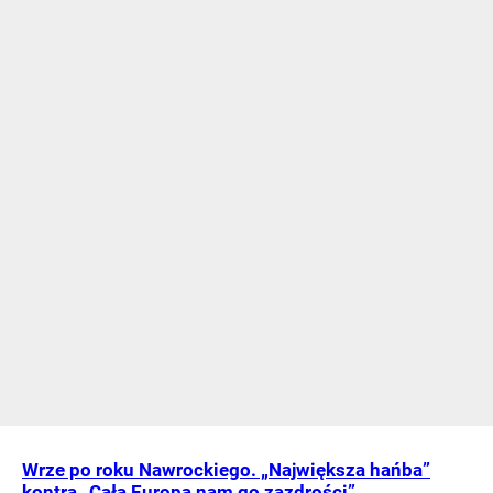
Wrze po roku Nawrockiego. „Największa hańba”
kontra „Cała Europa nam go zazdrości”