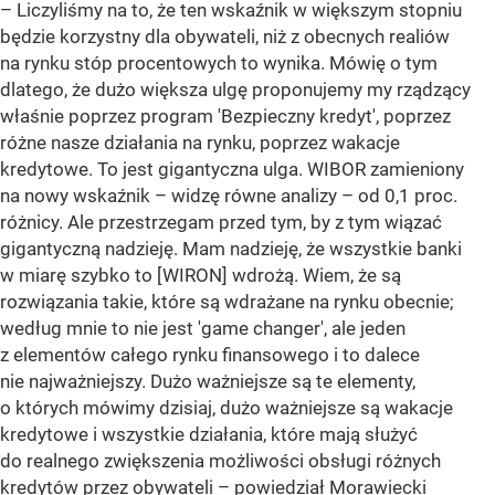
– Liczyliśmy na to, że ten wskaźnik w większym stopniu
będzie korzystny dla obywateli, niż z obecnych realiów
na rynku stóp procentowych to wynika. Mówię o tym
dlatego, że dużo większa ulgę proponujemy my rządzący
właśnie poprzez program 'Bezpieczny kredyt', poprzez
różne nasze działania na rynku, poprzez wakacje
kredytowe. To jest gigantyczna ulga. WIBOR zamieniony
na nowy wskaźnik – widzę równe analizy – od 0,1 proc.
różnicy. Ale przestrzegam przed tym, by z tym wiązać
gigantyczną nadzieję. Mam nadzieję, że wszystkie banki
w miarę szybko to [WIRON] wdrożą. Wiem, że są
rozwiązania takie, które są wdrażane na rynku obecnie;
według mnie to nie jest 'game changer', ale jeden
z elementów całego rynku finansowego i to dalece
nie najważniejszy. Dużo ważniejsze są te elementy,
o których mówimy dzisiaj, dużo ważniejsze są wakacje
kredytowe i wszystkie działania, które mają służyć
do realnego zwiększenia możliwości obsługi różnych
kredytów przez obywateli –
powiedział Morawiecki