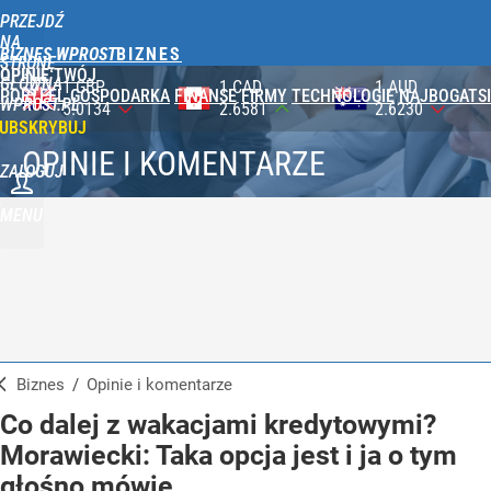
PRZEJDŹ
NA
BIZNES WPROST
STRONĘ
OPINIE
TWÓJ
GŁÓWNĄ
1 CAD
1 AUD
100 JPY
PORTFEL
GOSPODARKA
FINANSE
FIRMY
TECHNOLOGIE
NAJBOGATSI
WPROST.PL
2.6581
2.6230
2.3590
UBSKRYBUJ
OPINIE I KOMENTARZE
ZALOGUJ
MENU
Biznes
/
Opinie i komentarze
Co dalej z wakacjami kredytowymi?
Morawiecki: Taka opcja jest i ja o tym
głośno mówię