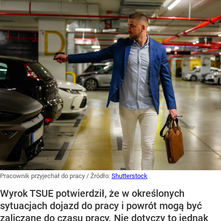
Pracownik przyjechał do pracy
/ Źródło:
Shutterstock
Wyrok TSUE potwierdził, że w określonych
sytuacjach dojazd do pracy i powrót mogą być
zaliczane do czasu pracy. Nie dotyczy to jednak