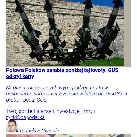
Połowa Polaków zarabia poniżej tej kwoty. GUS
odkrył karty
Mediana miesięcznych wynagrodzeń brutto w
gospodarce narodowej wyniosła w lutym br. 7690,82 zł
brutto - podał GUS.
Twój portfel
Finanse i inwestycje
Firmy i
rynki
Gospodarka
Radosław
Święcki