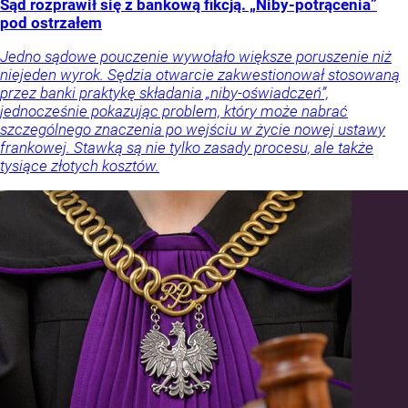
Sąd rozprawił się z bankową fikcją. „Niby-potrącenia”
pod ostrzałem
Jedno sądowe pouczenie wywołało większe poruszenie niż
niejeden wyrok. Sędzia otwarcie zakwestionował stosowaną
przez banki praktykę składania „niby-oświadczeń”,
jednocześnie pokazując problem, który może nabrać
szczególnego znaczenia po wejściu w życie nowej ustawy
frankowej. Stawką są nie tylko zasady procesu, ale także
tysiące złotych kosztów.