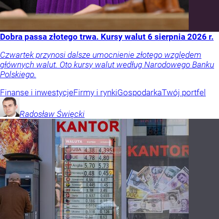
Dobra passa złotego trwa. Kursy walut 6 sierpnia 2026 r.
Czwartek przynosi dalsze umocnienie złotego względem
głównych walut. Oto kursy walut według Narodowego Banku
Polskiego.
Finanse i inwestycje
Firmy i rynki
Gospodarka
Twój portfel
Radosław
Święcki