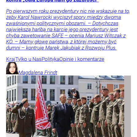
Po pierwszym roku prezydentury nic nie wskazuje na to,
żeby Karol Nawrocki wyciszył spory między dwoma
zwaśnionymi politycznymi obozami. – Dotychczas
największą hańbą na karcie jego prezydentury jest
chyba zawetowanie SAFE – ocenia Mariusz Witczak z
KO. – Mamy głowę państwa, z której możemy być
dumni – kontruje Marek Jakubiak z Rozwoju Plus.
Kraj
Tylko u Nas
Polityka
Opinie i komentarze
Magdalena
Frindt