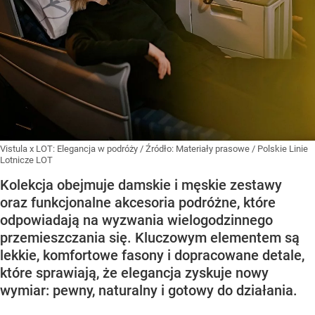
Vistula x LOT: Elegancja w podróży
/ Źródło:
Materiały prasowe
/
Polskie Linie
Lotnicze LOT
Kolekcja obejmuje damskie i męskie zestawy
oraz funkcjonalne akcesoria podróżne, które
odpowiadają na wyzwania wielogodzinnego
przemieszczania się. Kluczowym elementem są
lekkie, komfortowe fasony i dopracowane detale,
które sprawiają, że elegancja zyskuje nowy
wymiar: pewny, naturalny i gotowy do działania.