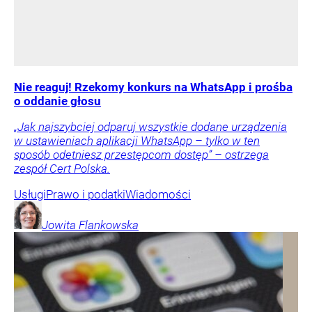
Nie reaguj! Rzekomy konkurs na WhatsApp i prośba
o oddanie głosu
„Jak najszybciej odparuj wszystkie dodane urządzenia
w ustawieniach aplikacji WhatsApp – tylko w ten
sposób odetniesz przestępcom dostęp” – ostrzega
zespół Cert Polska.
Usługi
Prawo i podatki
Wiadomości
Jowita
Flankowska