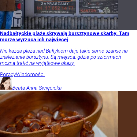
Nadbałtyckie plaże skrywają bursztynowe skarby. Tam
morze wyrzuca ich najwięcej
Nie każda plaża nad Bałtykiem daje takie same szanse na
znalezienie bursztynu. Są miejsca, gdzie po sztormach
można trafić na wyjątkowe okazy.
Porady
Wiadomości
Beata Anna
Święcicka