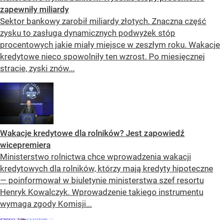
zapewniły miliardy
Sektor bankowy zarobił miliardy złotych. Znaczna część
zysku to zasługa dynamicznych podwyżek stóp
procentowych jakie miały miejsce w zeszłym roku. Wakacje
kredytowe nieco spowolniły ten wzrost. Po miesięcznej
stracie, zyski znów...
Wakacje kredytowe dla rolników? Jest zapowiedź
wicepremiera
Ministerstwo rolnictwa chce wprowadzenia wakacji
kredytowych dla rolników, którzy mają kredyty hipoteczne
— poinformował w biuletynie ministerstwa szef resortu
Henryk Kowalczyk. Wprowadzenie takiego instrumentu
wymaga zgody Komisji...