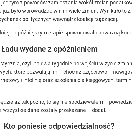
 jednym z powodów zamieszania wokół zmian podatkowy
 już było wprowadzać w nim wiele zmian. Wynikało to 
pychanek politycznych wewnątrz koalicji rządzącej.
redniej na późniejszym etapie spowodowało poważną kom
o Ładu wydane z opóźnieniem
stycznia, czyli na dwa tygodnie po wejściu w życie zm
owych, które pozwalają im – chociaż częściowo – nawigo
rnetowy i infolinię oraz szkolenia dla księgowych. termin
ędzie aż tak późno, to się nie spodziewałem –
powiedzia
e wszystkie dane zostały przekazane –
dodał.
. Kto poniesie odpowiedzialność?