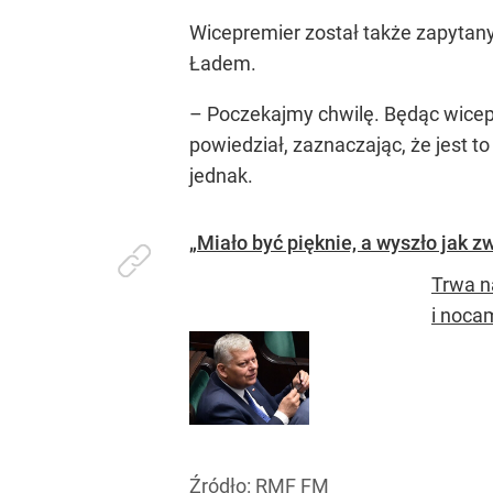
Wicepremier został także zapytany
Ładem.
– Poczekajmy chwilę. Będąc wice
powiedział, zaznaczając, że jest 
jednak.
„Miało być pięknie, a wyszło jak 
Trwa n
i noca
Źródło:
RMF FM