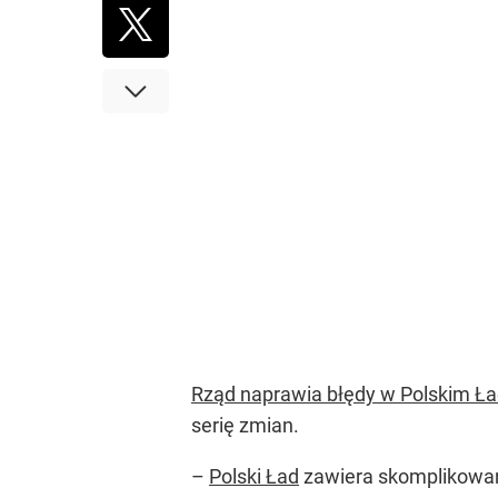
Rząd naprawia błędy w Polskim Ła
serię zmian.
–
Polski Ład
zawiera skomplikowany