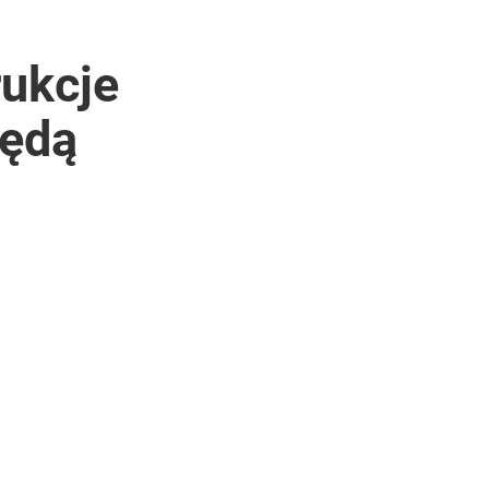
rukcje
będą