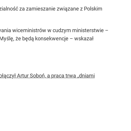
dzialność za zamieszanie związane z Polskim
ania wiceministrów w cudzym ministerstwie –
Myślę, że będą konsekwencje –
wskazał
łączył Artur Soboń, a praca trwa „dniami