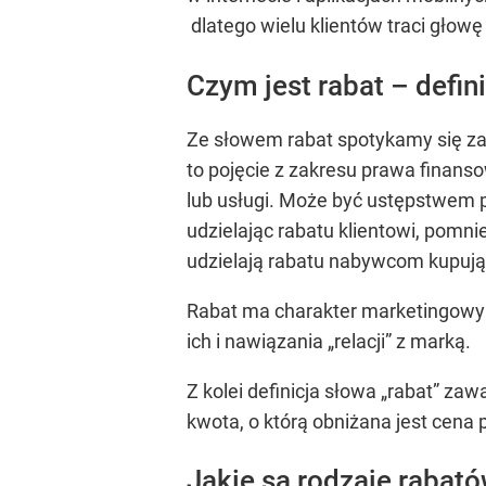
dlatego wielu klientów traci głow
Czym jest rabat – defin
Ze słowem rabat spotykamy się za 
to pojęcie z zakresu prawa finan
lub usługi. Może być ustępstwem
udzielając rabatu klientowi, pom
udzielają rabatu nabywcom kupują
Rabat ma charakter marketingowy 
ich i nawiązania „relacji” z marką.
Z kolei definicja słowa „rabat” za
kwota, o którą obniżana jest cena 
Jakie są rodzaje rabat