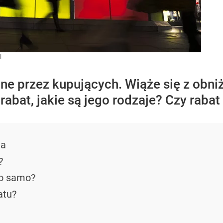
l
ne przez kupujących. Wiąże się z obniż
rabat, jakie są jego rodzaje? Czy rabat 
ja
?
 to samo?
atu?