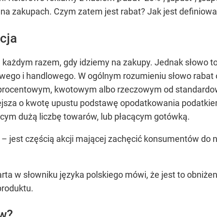
ę na zakupach. Czym zatem jest rabat? Jak jest definiow
icja
każdym razem, gdy idziemy na zakupy. Jednak słowo to n
sowego i handlowego. W ogólnym rozumieniu słowo rabat
 procentowym, kwotowym albo rzeczowym od standardowy
niejsza o kwotę upustu podstawę opodatkowania podatk
cym dużą liczbę towarów, lub płacącym gotówką.
– jest częścią akcji mającej zachęcić konsumentów do
warta w słowniku języka polskiego mówi, że jest to obniże
produktu.
ów?