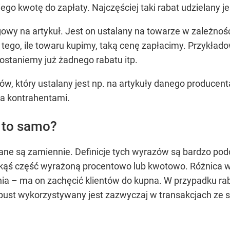
iego kwotę do zapłaty. Najczęściej taki rabat udzielany j
y na artykuł. Jest on ustalany na towarze w zależności 
ego, ile towaru kupimy, taką cenę zapłacimy. Przykład
dostaniemy już żadnego rabatu itp.
, który ustalany jest np. na artykuły danego producenta
a kontrahentami.
t to samo?
ane są zamiennie. Definicje tych wyrazów są bardzo podo
akąś część wyrażoną procentowo lub kwotowo. Różnica wy
a – ma on zachęcić klientów do kupna. W przypadku rab
 Upust wykorzystywany jest zazwyczaj w transakcjach ze