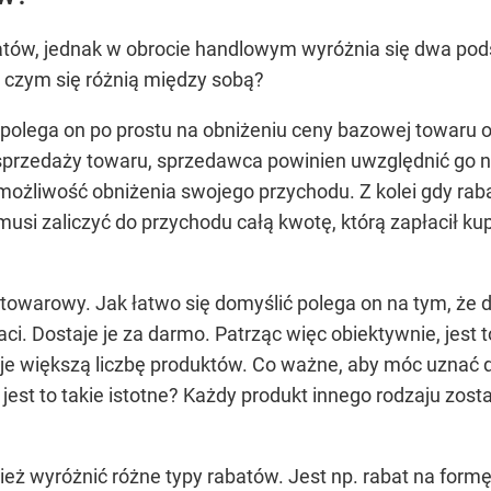
abatów, jednak w obrocie handlowym wyróżnia się dwa po
 czym się różnią między sobą?
o polega on po prostu na obniżeniu ceny bazowej towaru o
sprzedaży towaru, sprzedawca powinien uwzględnić go n
ożliwość obniżenia swojego przychodu. Z kolei gdy rabat
musi zaliczyć do przychodu całą kwotę, którą zapłacił ku
 towarowy. Jak łatwo się domyślić polega on na tym, że 
aci. Dostaje je za darmo. Patrząc więc obiektywnie, jest
je większą liczbę produktów. Co ważne, aby móc uznać
jest to takie istotne? Każdy produkt innego rodzaju zos
wyróżnić różne typy rabatów. Jest np. rabat na formę p