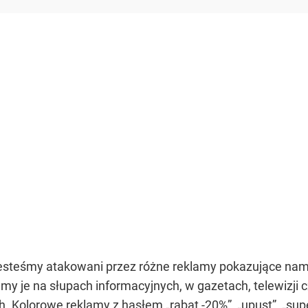
z jesteśmy atakowani przez różne reklamy pokazujące na
iemy je na słupach informacyjnych, w gazetach, telewizji
ych. Kolorowe reklamy z hasłem „rabat -20%”, „upust”, „