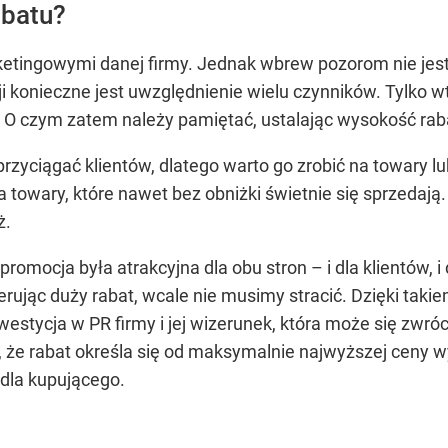
abatu?
ketingowymi danej firmy. Jednak wbrew pozorom nie jest 
i konieczne jest uwzględnienie wielu czynników. Tylko 
O czym zatem należy pamiętać, ustalając wysokość rab
zyciągać klientów, dlatego warto go zrobić na towary lub
 na towary, które nawet bez obniżki świetnie się sprzedaj
ż.
promocja była atrakcyjna dla obu stron – i dla klientów, 
rując duży rabat, wcale nie musimy stracić. Dzięki ta
westycja w PR firmy i jej wizerunek, która może się zwró
, że rabat określa się od maksymalnie najwyższej ceny w
 dla kupującego.