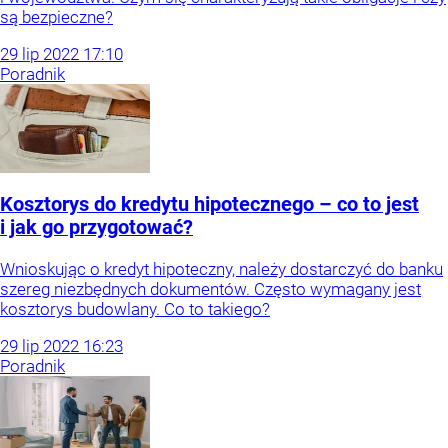
są bezpieczne?
29
lip
2022
17:10
Poradnik
Kosztorys do kredytu hipotecznego – co to jest
i jak go przygotować?
Wnioskując o kredyt hipoteczny, należy dostarczyć do banku
szereg niezbędnych dokumentów. Często wymagany jest
kosztorys budowlany. Co to takiego?
29
lip
2022
16:23
Poradnik