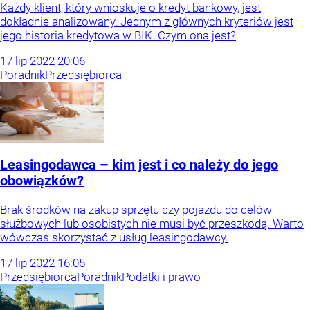
Każdy klient, który wnioskuje o kredyt bankowy, jest
dokładnie analizowany. Jednym z głównych kryteriów jest
jego historia kredytowa w BIK. Czym ona jest?
17
lip
2022
20:06
Poradnik
Przedsiębiorca
Leasingodawca – kim jest i co należy do jego
obowiązków?
Brak środków na zakup sprzętu czy pojazdu do celów
służbowych lub osobistych nie musi być przeszkodą. Warto
wówczas skorzystać z usług leasingodawcy.
17
lip
2022
16:05
Przedsiębiorca
Poradnik
Podatki i prawo