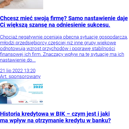
Chcesz mieć swoją firmę? Samo nastawienie daje
Ci większą szansę na odniesienie sukcesu.
Chociaż negatywnie oceniają obecną sytuację gospodarczą,
młodzi przedsiębiorcy częściej niż inne grupy wiekowe
odnotowują wzrost przychodów i poprawę stabilności
finansowej ich firm. Znaczący wpływ na tę sytuację ma ich
nastawienie do...
21
lip
2022
13:20
Art. sponsorowany
Historia kredytowa w BIK – czym jest i jaki
ma wpływ na otrzymanie kredytu w banku?