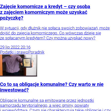
Zajęcie komornicze a kredyt – czy osoba
z zajęciem komorniczym może uzyskać
pożyczkę?
W sytuacji, gdy dłużnik nie spłaca swoich zobowiązań, może
dojść do zajęcia komorniczego. Co wówczas dzieje się
ze spłacanym kredytem? Czy można uzyskać nowy?
29
lip
2022
20:16
Podatki i prawo
Poradnik
Co to są obligacje komunalne? Czy warto w nie
inwestować?
Obligacje komunalne są emitowane przez jednostki
samorządu terytorialnego, a więc gminy, powiaty
i województwa. Czym się charakteryzują takie obligacje i czy