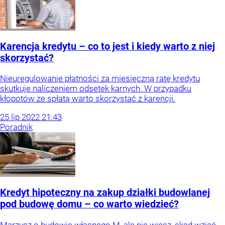
Karencja kredytu – co to jest i kiedy warto z niej
skorzystać?
Nieuregulowanie płatności za miesięczną ratę kredytu
skutkuje naliczeniem odsetek karnych. W przypadku
kłopotów ze spłatą warto skorzystać z karencji.
25
lip
2022
21:43
Poradnik
Kredyt hipoteczny na zakup działki budowlanej
pod budowę domu – co warto wiedzieć?