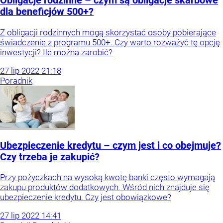
Obligacje rodzinne – czym są obligacje skarbowe
dla beneficjów 500+?
Z obligacji rodzinnych mogą skorzystać osoby pobierające
świadczenie z programu 500+. Czy warto rozważyć tę opcję
inwestycji? Ile można zarobić?
27
lip
2022
21:18
Poradnik
Ubezpieczenie kredytu – czym jest i co obejmuje?
Czy trzeba je zakupić?
Przy pożyczkach na wysoką kwotę banki często wymagają
zakupu produktów dodatkowych. Wśród nich znajduje się
ubezpieczenie kredytu. Czy jest obowiązkowe?
27
lip
2022
14:41