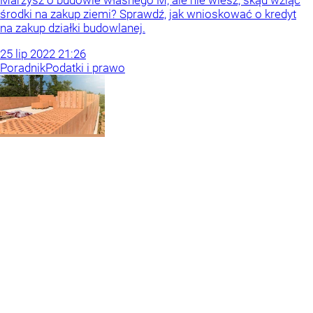
Marzysz o budowie własnego M, ale nie wiesz, skąd wziąć
środki na zakup ziemi? Sprawdź, jak wnioskować o kredyt
na zakup działki budowlanej.
25
lip
2022
21:26
Poradnik
Podatki i prawo