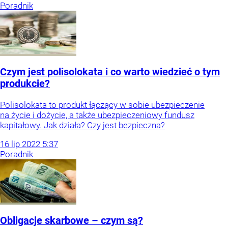
Poradnik
Czym jest polisolokata i co warto wiedzieć o tym
produkcie?
Polisolokata to produkt łączący w sobie ubezpieczenie
na życie i dożycie, a także ubezpieczeniowy fundusz
kapitałowy. Jak działa? Czy jest bezpieczna?
16
lip
2022
5:37
Poradnik
Obligacje skarbowe – czym są?