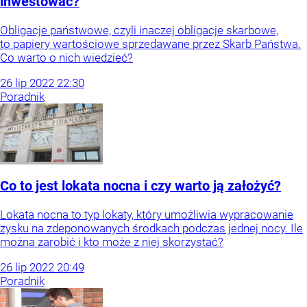
inwestować?
Obligacje państwowe, czyli inaczej obligacje skarbowe,
to papiery wartościowe sprzedawane przez Skarb Państwa.
Co warto o nich wiedzieć?
26
lip
2022
22:30
Poradnik
Co to jest lokata nocna i czy warto ją założyć?
Lokata nocna to typ lokaty, który umożliwia wypracowanie
zysku na zdeponowanych środkach podczas jednej nocy. Ile
można zarobić i kto może z niej skorzystać?
26
lip
2022
20:49
Poradnik