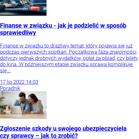
Finanse w związku - jak je podzielić w sposób
sprawiedliwy
Finanse w związku to drażliwy temat, który pojawia się już
podczas pierwszych spotkań. Początkowa faza znajomości
dotyczy jednak drobnych wydatków, opłat za obiad, czy bilety
do kina. W późniejszym etapie związku sprawa komplikuje
się...
17
lip
2022
14:03
Poradnik
Zgłoszenie szkody u swojego ubezpieczyciela
czy sprawcy – jak to zrobić?