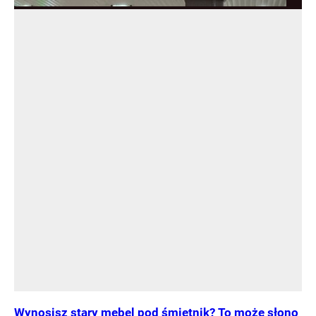
Wynosisz stary mebel pod śmietnik? To może słono