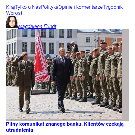
Kraj
Tylko u Nas
Polityka
Opinie i komentarze
Tygodnik
Wprost
Magdalena
Frindt
Pilny komunikat znanego banku. Klientów czekają
utrudnienia