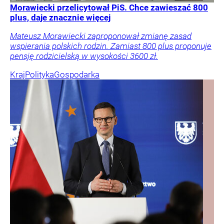
Morawiecki przelicytował PiS. Chce zawieszać 800
plus, daje znacznie więcej
Mateusz Morawiecki zaproponował zmianę zasad
wspierania polskich rodzin. Zamiast 800 plus proponuje
pensję rodzicielską w wysokości 3600 zł.
Kraj
Polityka
Gospodarka