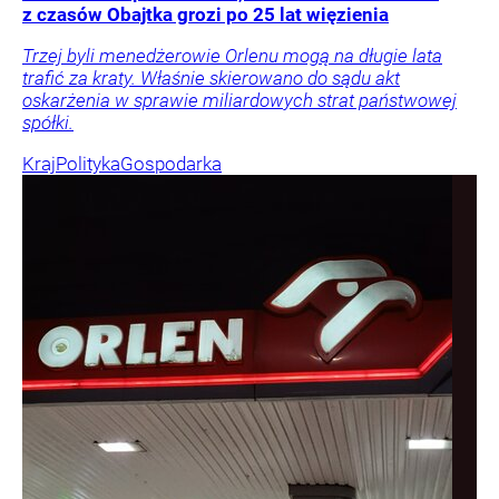
z czasów Obajtka grozi po 25 lat więzienia
Trzej byli menedżerowie Orlenu mogą na długie lata
trafić za kraty. Właśnie skierowano do sądu akt
oskarżenia w sprawie miliardowych strat państwowej
spółki.
Kraj
Polityka
Gospodarka