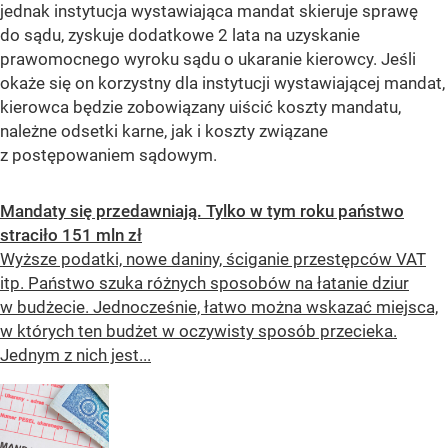
jednak instytucja wystawiająca mandat skieruje sprawę
do sądu, zyskuje dodatkowe 2 lata na uzyskanie
prawomocnego wyroku sądu o ukaranie kierowcy. Jeśli
okaże się on korzystny dla instytucji wystawiającej mandat,
kierowca będzie zobowiązany uiścić koszty mandatu,
należne odsetki karne, jak i koszty związane
z postępowaniem sądowym.
Mandaty się przedawniają. Tylko w tym roku państwo
straciło 151 mln zł
Wyższe podatki, nowe daniny, ściganie przestępców VAT
itp. Państwo szuka różnych sposobów na łatanie dziur
w budżecie. Jednocześnie, łatwo można wskazać miejsca,
w których ten budżet w oczywisty sposób przecieka.
Jednym z nich jest...