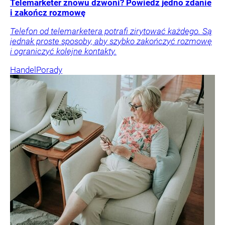
Telemarketer znowu dzwoni? Powiedz jedno zdanie
i zakończ rozmowę
Telefon od telemarketera potrafi zirytować każdego. Są
jednak proste sposoby, aby szybko zakończyć rozmowę
i ograniczyć kolejne kontakty.
Handel
Porady