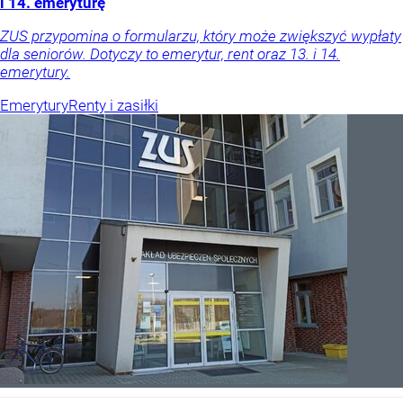
i 14. emeryturę
ZUS przypomina o formularzu, który może zwiększyć wypłaty
dla seniorów. Dotyczy to emerytur, rent oraz 13. i 14.
emerytury.
Emerytury
Renty i zasiłki