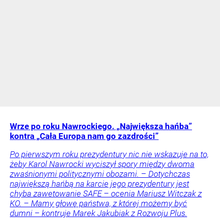
Wrze po roku Nawrockiego. „Największa hańba”
kontra „Cała Europa nam go zazdrości”
Po pierwszym roku prezydentury nic nie wskazuje na to,
żeby Karol Nawrocki wyciszył spory między dwoma
zwaśnionymi politycznymi obozami. – Dotychczas
największą hańbą na karcie jego prezydentury jest
chyba zawetowanie SAFE – ocenia Mariusz Witczak z
KO. – Mamy głowę państwa, z której możemy być
dumni – kontruje Marek Jakubiak z Rozwoju Plus.