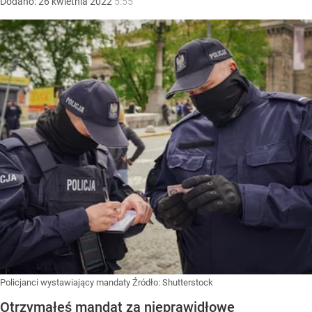
Dodano:
26
kwietnia
2022
5:55
Policjanci wystawiający mandaty
Źródło:
Shutterstock
Otrzymałeś mandat za nieprawidłowe