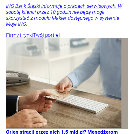
ING Bank Śląski informuje o pracach serwisowych. W
sobotę klienci przez 10 godzin nie będą mogli
skorzystać z modułu Makler dostępnego w systemie
Moje ING.
Firmy i rynki
Twój portfel
Orlen stracił przez nich 1,5 mld zł? Menedżerom