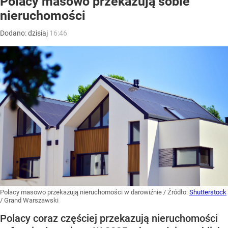
Polacy masowo przekazują sobie
nieruchomości
Dodano:
dzisiaj
16:46
Polacy masowo przekazują nieruchomości w darowiźnie
/ Źródło:
Shutterstock
/
Grand Warszawski
Polacy coraz częściej przekazują nieruchomości