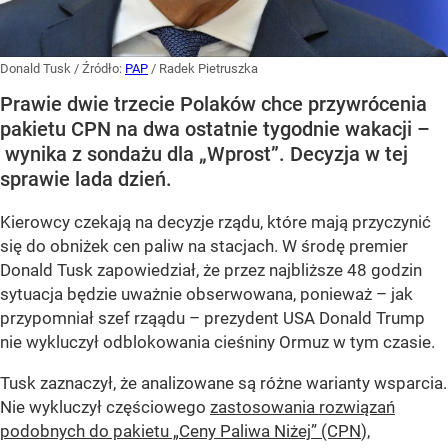
Donald Tusk
/ Źródło:
PAP
/
Radek Pietruszka
Prawie dwie trzecie Polaków chce przywrócenia
pakietu CPN na dwa ostatnie tygodnie wakacji –
wynika z sondażu dla „Wprost”. Decyzja w tej
sprawie lada dzień.
Kierowcy czekają na decyzje rządu, które mają przyczynić
się do obniżek cen paliw na stacjach. W środę premier
Donald Tusk zapowiedział, że przez najbliższe 48 godzin
sytuacja będzie uważnie obserwowana, ponieważ – jak
przypomniał szef rząądu – prezydent USA Donald Trump
nie wykluczył odblokowania cieśniny Ormuz w tym czasie.
Tusk zaznaczył, że analizowane są różne warianty wsparcia.
Nie wykluczył częściowego
zastosowania rozwiązań
podobnych do pakietu „Ceny Paliwa Niżej” (CPN
),