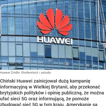
Huawei
Źródło:
Shutterstock
/
astudio
Chiński Huawei zainicjował dużą kampanię
informacyjną w Wielkiej Brytanii, aby przekonać
brytyjskich polityków i opinię publiczną, że można
ufać sieci 5G oraz informującą, że pomoże
zbudować sieć 5G w tym kraju. Amerykanie są