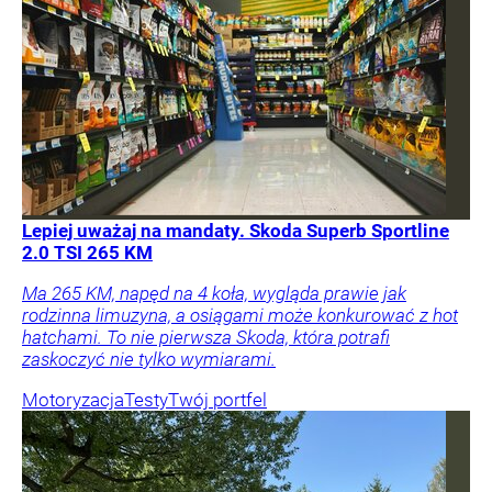
Lepiej uważaj na mandaty. Skoda Superb Sportline
2.0 TSI 265 KM
Ma 265 KM, napęd na 4 koła, wygląda prawie jak
rodzinna limuzyna, a osiągami może konkurować z hot
hatchami. To nie pierwsza Skoda, która potrafi
zaskoczyć nie tylko wymiarami.
Motoryzacja
Testy
Twój portfel