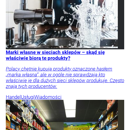
Marki własne w sieciach sklepów – skąd się
właściwie biorą te produkty?
Polacy chętnie kupują produkty oznaczone hasłem
„marka własna”, ale w ogóle nie sprawdzają kto
właściwie je dla dużych sieci sklepów produkuje. Często
znają tych producentów.
Handel
Usługi
Wiadomości