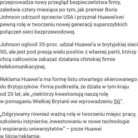
przeprowadza nowy przegląd bezpieczeństwa firmy,
zaledwie cztery miesiące po tym, jak premier Boris
Johnson odrzucił sprzeciw USA i przyznał Huawei’owi
pewną rolę w tworzeniu nowej generacji superszybkich
połączeń sieci bezprzewodowej.
Johnson ogłosił 35-proc. udział Huawei’a w brytyjskiej sieci
5G, ale jest pod presją wielu posłów z własnej partii, którzy
chcą całkowicie zakazać działania chińskiej firmie
telekomunikacyjnej.
Reklama Huawei’a ma formę listu otwartego skierowanego
do Brytyjczyków. Firma podkreśla, że działa w tym kraju
od 20 lat, ale „niektórzy kwestionują naszą rolę
w pomaganiu Wielkiej Brytanii we wprowadzeniu
5G
”.
„Odgrywamy również ważną rolę w tworzeniu miejsc pracy,
szkoleniu inżynierów, inwestowaniu w nowe technologie
i wspieraniu uniwersytetów” – pisze Huawei
w liście/reklamie.