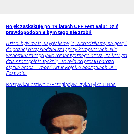
Rojek zaskakuje po 19 latach OFF Festivalu: Dziś
prawdopodobnie bym tego nie zrobił
Dzieci były małe, usypialiśmy je, wchodziliśmy na górę i
do późnej nocy siedzieliśmy przy komputerach. Nie
wspominam tego jako romantycznego czasu, za którym
dziś szczególnie tęsknię. To była po prostu bardzo
ciężka praca – mówi Artur Rojek o początkach OFF
Festivalu.
Rozrywka
Festiwale/Przeglądy
Muzyka
Tylko u Nas