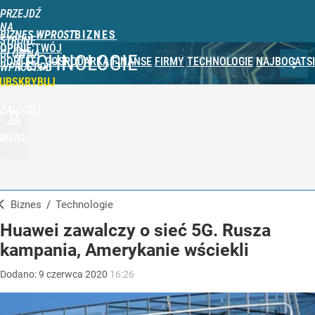
PRZEJDŹ
NA
BIZNES WPROST
STRONĘ
OPINIE
TWÓJ
GŁÓWNĄ
TECHNOLOGIE
PORTFEL
GOSPODARKA
FINANSE
FIRMY
TECHNOLOGIE
NAJBOGATSI
WPROST.PL
UBSKRYBUJ
ZALOGUJ
MENU
Biznes
/
Technologie
Huawei zawalczy o sieć 5G. Rusza
kampania, Amerykanie wściekli
Dodano:
9
czerwca
2020
16:26