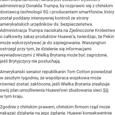
administracji Donalda Trumpa, by rozprawić się z chińskim
dostawcą technologii 5G i producentem smartfonów, który
został poddany intensywnej kontroli ze strony
amerykańskich urzędników ds. bezpieczeństwa.
Administracja Trumpa naciskała na Zjednoczone Królestwo
o całkowity zakaz produktów Huawei’a, twierdząc, że Pekin
może wykorzystywać je do szpiegowania. Waszyngton
ostrzegł przy tym, że dzielenie się informacjami
wywiadowczymi z Wielką Brytanią może być zagrożone,
jeśli Brytyjczycy nie posłuchają.
Amerykański senator republikanin Tom Cotton powiedział
w zeszłym tygodniu, że współpraca wojskowa może
również zostać zakłócona, jeśli Wielka Brytania zrealizuje
swój plan umożliwienia Huawei’owi zbudowania sieci
5G
w tym kraju.
Zgodnie z chińskim prawem, chińskim firmom rząd może
nakazać działanie na jego żądanie. Huawei konsekwentnie