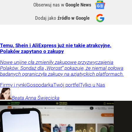
Obserwuj nas
w
Google News
Dodaj jako
źródło w Google
Temu, Shein i AliExpress już nie takie atrakcyjne.
Polaków zapytano o zakupy
Nowe unijne cła zmieniły zakupowe przyzwyczajenia
Polaków. Sondaż dla „Wprost” pokazuje, że niemal połowa
badanych ograniczyła zakupy na azjatyckich platformach.
Firmy i rynki
Gospodarka
Twój portfel
Tylko u Nas
Beata Anna
Święcicka