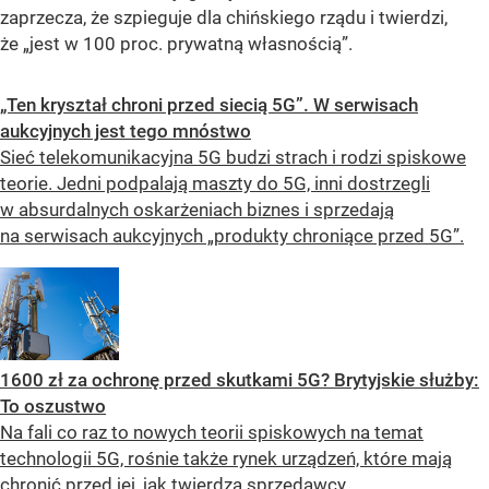
zaprzecza, że szpieguje dla chińskiego rządu i twierdzi,
że „jest w 100 proc. prywatną własnością”.
„Ten kryształ chroni przed siecią 5G”. W serwisach
aukcyjnych jest tego mnóstwo
Sieć telekomunikacyjna 5G budzi strach i rodzi spiskowe
teorie. Jedni podpalają maszty do 5G, inni dostrzegli
w absurdalnych oskarżeniach biznes i sprzedają
na serwisach aukcyjnych „produkty chroniące przed 5G”.
1600 zł za ochronę przed skutkami 5G? Brytyjskie służby:
To oszustwo
Na fali co raz to nowych teorii spiskowych na temat
technologii 5G, rośnie także rynek urządzeń, które mają
chronić przed jej, jak twierdzą sprzedawcy