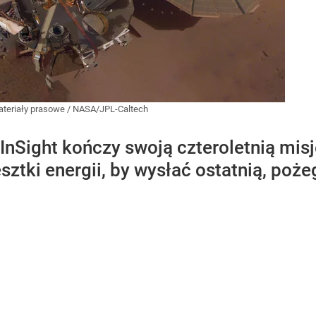
teriały prasowe
/
NASA/JPL-Caltech
InSight kończy swoją czteroletnią mi
sztki energii, by wysłać ostatnią, po