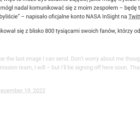
 mógł nadal komunikować się z moim zespołem – będę to
yliście” – napisało oficjalne konto NASA InSight na
Twit
kował się z blisko 800 tysiącami swoich fanów, którzy 
 be the last image I can send. Don’t worry about me thou
mission team, I will – but I’ll be signing off here soon. Th
ecember 19, 2022