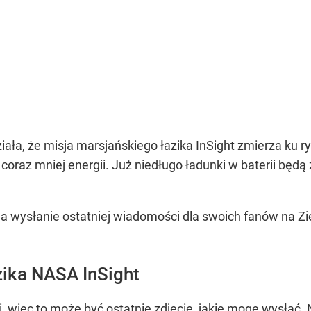
ała, że misja marsjańskiego łazika InSight zmierza ku
oraz mniej energii. Już niedługo ładunki w baterii będą
na wysłanie ostatniej wiadomości dla swoich fanów na Zi
zika NASA InSight
, więc to może być ostatnie zdjęcie, jakie mogę wysłać. 