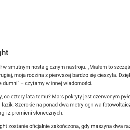
ght
isał w smutnym nostalgicznym nastroju. „Miałem to szczę
giej, moja rodzina z pierwszej bardzo się cieszyła. Dzi
ie dumni” – czytamy w innej wiadomości.
y, co cztery lata temu? Mars pokryty jest czerwonym pył
 łazik. Szerokie na ponad dwa metry ogniwa fotowoltaicz
rgii z promieni słonecznych.
ht zostanie oficjalnie zakończona, gdy maszyna dwa razy 