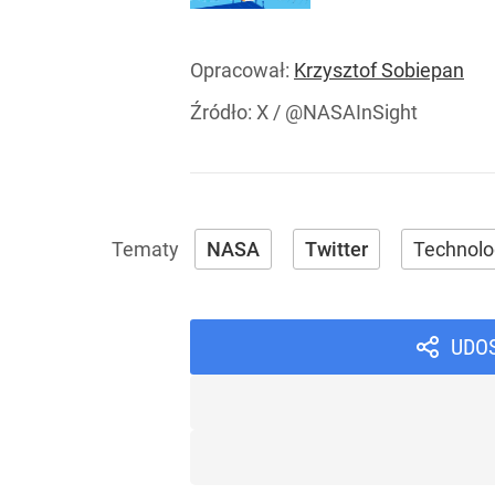
Opracował:
Krzysztof Sobiepan
Źródło:
X
/
@NASAInSight
NASA
Twitter
Technolo
UDO