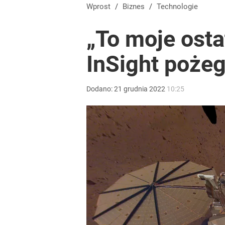
Wprost
/
Biznes
/
Technologie
„To moje osta
InSight pożeg
Dodano:
21
grudnia
2022
10:25