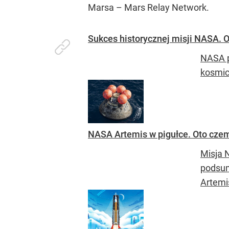
Marsa – Mars Relay Network.
Sukces historycznej misji NASA. O
NASA p
kosmic
NASA Artemis w pigułce. Oto cze
Misja 
podsum
Artemis