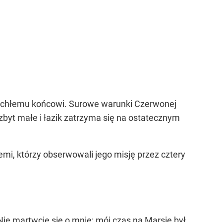
 rychłemu końcowi. Surowe warunki Czerwonej
 zbyt małe i łazik zatrzyma się na ostatecznym
emi, którzy obserwowali jego misję przez cztery
Nie martwcie się o mnie: mój czas na Marsie był