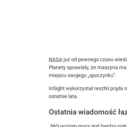
NASA
już od pewnego czasu wiedzi
Planety sprawiały, że maszyna ma c
miejscu swojego „spoczynku”.
InSight wykorzystał resztki prądu 
ostatnie lata.
Ostatnia wiadomość ła
„Mój poziom mocy jest bardzo niski