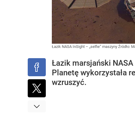
Łazik NASA InSight – „selfie” maszyny
Źródło:
Ma
Łazik marsjański NASA 
Planetę wykorzystała re
wzruszyć.