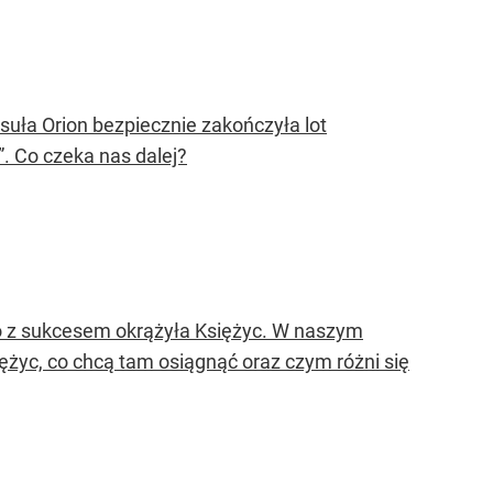
uła Orion bezpiecznie zakończyła lot
. Co czeka nas dalej?
no z sukcesem okrążyła Księżyc. W naszym
yc, co chcą tam osiągnąć oraz czym różni się