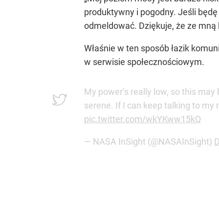
produktywny i pogodny. Jeśli będę
odmeldować. Dziękuje, że ze mną b
Właśnie w ten sposób łazik komuni
w serwisie społecznościowym.
My power’s really low, so this may
serene. If I can keep talking to my 
pic.twitter.com/wkYKww15kQ
— NASA InSight (@NASAInSight)
D