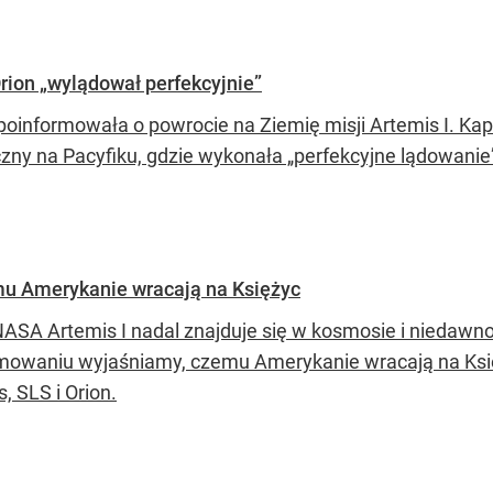
rion „wylądował perfekcyjnie”
oinformowała o powrocie na Ziemię misji Artemis I. Kaps
zny na Pacyfiku, gdzie wykonała „perfekcyjne lądowanie”
mu Amerykanie wracają na Księżyc
NASA Artemis I nadal znajduje się w kosmosie i niedaw
owaniu wyjaśniamy, czemu Amerykanie wracają na Księż
, SLS i Orion.