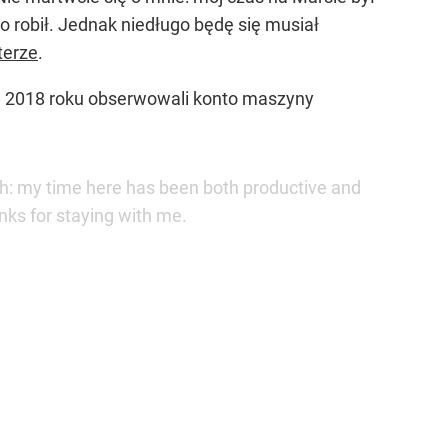
 robił. Jednak niedługo będę się musiał
terze
.
od 2018 roku obserwowali konto maszyny
gh: my time here has been both productive and
anks for staying with me.