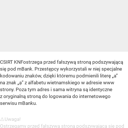
CSIRT KNFostrzega przed fałszywą stroną podszywającą
się pod mBank. Przestępcy wykorzystali w niej specjalne
kodowaniu znaków, dzięki któremu podmienili literę „a”
na znak „ạ” z alfabetu wietnamskiego w adresie www
strony. Poza tym adres i sama witryna są identyczne
z oryginalną stroną do logowania do internetowego
serwisu mBanku.
⚠️Uwaga!
Ostrzegamy przed fałszywą stroną podszywającą się pod