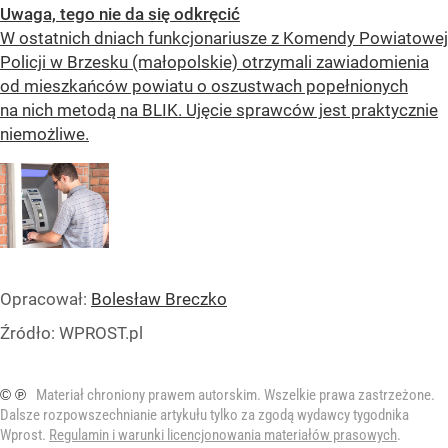
Uwaga, tego nie da się odkręcić
W ostatnich dniach funkcjonariusze z Komendy Powiatowej
Policji w Brzesku (małopolskie) otrzymali zawiadomienia
od mieszkańców powiatu o oszustwach popełnionych
na nich metodą na BLIK. Ujęcie sprawców jest praktycznie
niemożliwe.
Opracował:
Bolesław Breczko
Źródło:
WPROST.pl
© ℗
Materiał chroniony prawem autorskim. Wszelkie prawa zastrzeżone.
Dalsze rozpowszechnianie artykułu tylko za zgodą wydawcy tygodnika
Wprost.
Regulamin i warunki licencjonowania materiałów prasowych
.