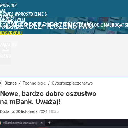
PRZEJDŹ
NA
BIZNES WPROST
STRONĘ
OPINIE
TWÓJ
GŁÓWNĄ
CYBERBEZPIECZEŃSTWO
PORTFEL
GOSPODARKA
FINANSE
FIRMY
TECHNOLOGIE
NAJBOGATSI
WPROST.PL
UBSKRYBUJ
ZALOGUJ
MENU
Biznes
/
Technologie
/
Cyberbezpieczeństwo
Nowe, bardzo dobre oszustwo
na mBank. Uważaj!
Dodano:
30
listopada
2021
18:55