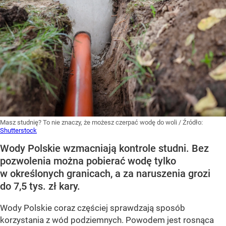
Masz studnię? To nie znaczy, że możesz czerpać wodę do woli
/ Źródło:
Shutterstock
Wody Polskie wzmacniają kontrole studni. Bez
pozwolenia można pobierać wodę tylko
w określonych granicach, a za naruszenia grozi
do 7,5 tys. zł kary.
Wody Polskie coraz częściej sprawdzają sposób
korzystania z wód podziemnych. Powodem jest rosnąca