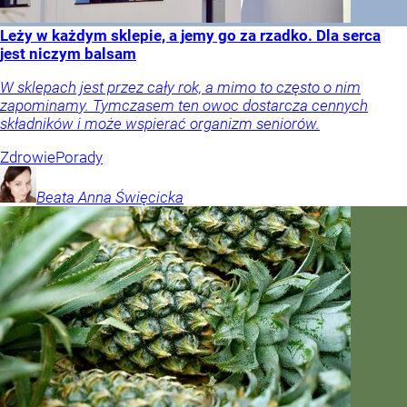
Leży w każdym sklepie, a jemy go za rzadko. Dla serca
jest niczym balsam
W sklepach jest przez cały rok, a mimo to często o nim
zapominamy. Tymczasem ten owoc dostarcza cennych
składników i może wspierać organizm seniorów.
Zdrowie
Porady
Beata Anna
Święcicka