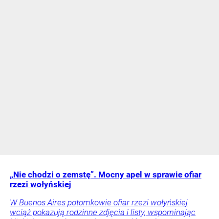
„Nie chodzi o zemstę”. Mocny apel w sprawie ofiar
rzezi wołyńskiej
W Buenos Aires potomkowie ofiar rzezi wołyńskiej
wciąż pokazują rodzinne zdjęcia i listy, wspominając