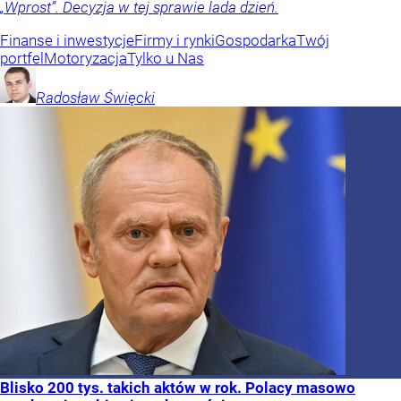
„Wprost”. Decyzja w tej sprawie lada dzień.
Finanse i inwestycje
Firmy i rynki
Gospodarka
Twój
portfel
Motoryzacja
Tylko u Nas
Radosław
Święcki
Blisko 200 tys. takich aktów w rok. Polacy masowo