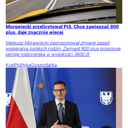
Morawiecki przelicytował PiS. Chce zawieszać 800
plus, daje znacznie więcej
Mateusz Morawiecki zaproponował zmianę zasad
wspierania polskich rodzin. Zamiast 800 plus proponuje
pensję rodzicielską w wysokości 3600 zł.
Kraj
Polityka
Gospodarka