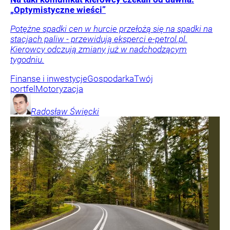
„Optymistyczne wieści”
Potężne spadki cen w hurcie przełożą się na spadki na
stacjach paliw - przewidują eksperci e-petrol.pl.
Kierowcy odczują zmiany już w nadchodzącym
tygodniu.
Finanse i inwestycje
Gospodarka
Twój
portfel
Motoryzacja
Radosław
Święcki