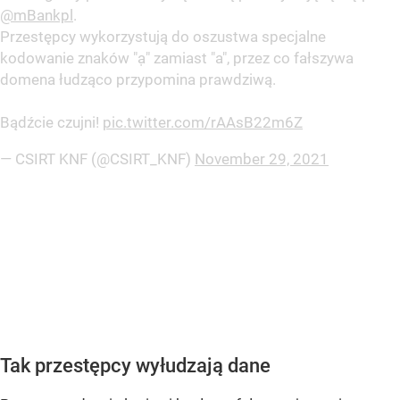
@mBankpl
.
Przestępcy wykorzystują do oszustwa specjalne
kodowanie znaków "ạ" zamiast "a", przez co fałszywa
domena łudząco przypomina prawdziwą.
Bądźcie czujni!
pic.twitter.com/rAAsB22m6Z
— CSIRT KNF (@CSIRT_KNF)
November 29, 2021
Tak przestępcy wyłudzają dane