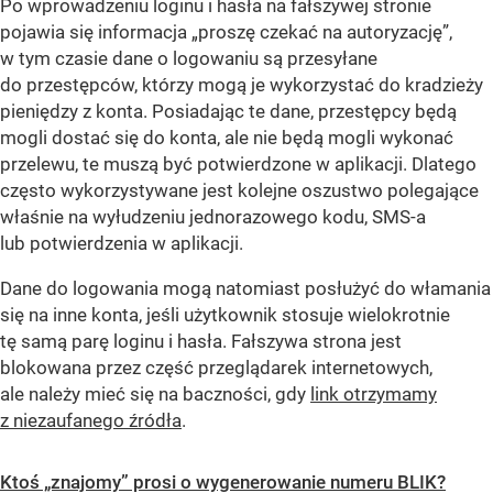
Po wprowadzeniu loginu i hasła na fałszywej stronie
pojawia się informacja „proszę czekać na autoryzację”,
w tym czasie dane o logowaniu są przesyłane
do przestępców, którzy mogą je wykorzystać do kradzieży
pieniędzy z konta. Posiadając te dane, przestępcy będą
mogli dostać się do konta, ale nie będą mogli wykonać
przelewu, te muszą być potwierdzone w aplikacji. Dlatego
często wykorzystywane jest kolejne oszustwo polegające
właśnie na wyłudzeniu jednorazowego kodu, SMS-a
lub potwierdzenia w aplikacji.
Dane do logowania mogą natomiast posłużyć do włamania
się na inne konta, jeśli użytkownik stosuje wielokrotnie
tę samą parę loginu i hasła. Fałszywa strona jest
blokowana przez część przeglądarek internetowych,
ale należy mieć się na baczności, gdy
link otrzymamy
z niezaufanego źródła
.
Ktoś „znajomy” prosi o wygenerowanie numeru BLIK?