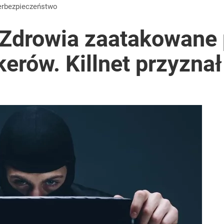
berbezpieczeństwo
 Zdrowia zaatakowane 
erów. Killnet przyznał 