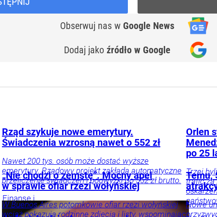
STĘPNIJ
Obserwuj nas
w
Google News
Dodaj jako
źródło w Google
Rząd szykuje nowe emerytury.
Orlen s
Świadczenia wzrosną nawet o 552 zł
Menedż
po 25 l
Nawet 200 tys. osób może dostać wyższe
emerytury. Rządowy projekt zakłada automatyczne
Trzej by
„Nie chodzi o zemstę”. Mocny apel
Temu, S
przeliczenie świadczeń i podwyżki do 552 zł brutto.
trafić z
w sprawie ofiar rzezi wołyńskiej
atrakc
oskarżen
Finanse i
państwow
W Buenos Aires potomkowie ofiar rzezi wołyńskiej
Nowe uni
inwestycje
Twój
wciąż pokazują rodzinne zdjęcia i listy, wspominając
przyzwyc