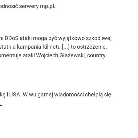
podnosić serwery mp.pl.
mi DDoS ataki mogą być wyjątkowo szkodliwe,
atnia kampania Killnetu [...] to ostrzeżenie,
mentuje ataki Wojciech Głażewski, country
lskę i USA. W wulgarnej wiadomości chełpią się
.