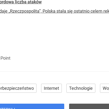
ordowa liczba ataków
daje „Rzeczpospolita”, Polska stała się ostatnio celem r
Point
rbezpieczeństwo
Internet
Technologie
Woj