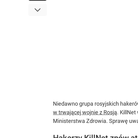
Niedawno grupa rosyjskich hakeró
w trwającej wojnie z Rosją
. KillNe
Ministerstwa Zdrowia. Sprawę uwa
Hakerzy KillNet znów a