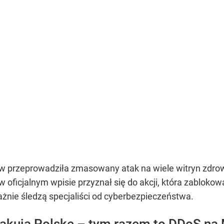
w przeprowadziła zmasowany atak na wiele witryn zdr
t w oficjalnym wpisie przyznał się do akcji, która zabloko
żnie śledzą specjaliści od cyberbezpieczeństwa.
takują Polskę – tym razem to DDoS na