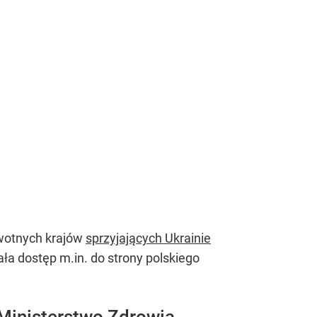
owotnych krajów
sprzyjających Ukrainie
wała dostęp m.in. do strony polskiego
 Ministerstwo Zdrowia