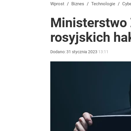
Wprost
/
Biznes
/
Technologie
/
Cy
Ministerstwo
rosyjskich hak
Dodano:
31
stycznia
2023
13:11