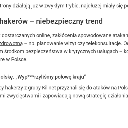
rony działają już w zwykłym trybie, najdłużej miały się 
 hakerów – niebezpieczny trend
st dostarczanych online, zakłócenia spowodowane ataka
 zdrowotną
– np. planowanie wizyt czy telekonsultacje. Ost
ym środkom bezpieczeństwa w krytycznych usługach – ko
re w Polsce.
 Polskę. „Wyp***rzyliśmy połowę kraju”
cy hakerzy z grupy Killnet przyznali się do ataków na Po
imi zwycięstwami i zapowiadają nową strategię działania