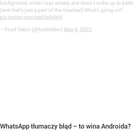
background, while I was asleep and since I woke up at 6AM
(and that's just a part of the timeline!) What's going on?
pic.twitter.com/pNIfe4VlHV
— Foad Dabiri (@foaddabiri)
May 6, 2023
WhatsApp tłumaczy błąd – to wina Androida?