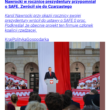
Nawrocki w rocznicę prezydentury przypomniał
o SAFE. Zwrócił się do Czarzastego
Karol Nawrocki przy okazji rocznicy swojej
prezydentury wrócił do ustawy o SAFE 0 proc.
Podkreślał, że obecnie projekt ten firmuje członek
koalicji rządzącej.
Kraj
Polityka
Gospodarka