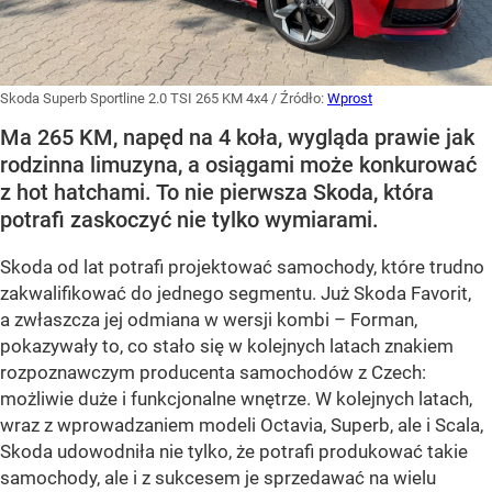
Skoda Superb Sportline 2.0 TSI 265 KM 4x4
/ Źródło:
Wprost
Ma 265 KM, napęd na 4 koła, wygląda prawie jak
rodzinna limuzyna, a osiągami może konkurować
z hot hatchami. To nie pierwsza Skoda, która
potrafi zaskoczyć nie tylko wymiarami.
Skoda od lat potrafi projektować samochody, które trudno
zakwalifikować do jednego segmentu. Już Skoda Favorit,
a zwłaszcza jej odmiana w wersji kombi – Forman,
pokazywały to, co stało się w kolejnych latach znakiem
rozpoznawczym producenta samochodów z Czech:
możliwie duże i funkcjonalne wnętrze. W kolejnych latach,
wraz z wprowadzaniem modeli Octavia, Superb, ale i Scala,
Skoda udowodniła nie tylko, że potrafi produkować takie
samochody, ale i z sukcesem je sprzedawać na wielu