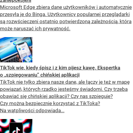
Microsoft Edge zbiera dane użytkowników i automatycznie
przesyła je do Binga. Użytkownicy popularnej przeglądarki
są rozwścieczeni ostatnio potwierdzoną zależnością, która
może naruszać ich prywatność.
TikTok wie, kiedy śpisz i z kim pijesz kawę. Ekspertka
o „szpiegowaniu” chińskiej aplikacji
TikTok nie tylko zbiera nasze dane, ale łączy je też w mapę
powiązań, których rzadko jesteśmy świadomi. Czy trzeba
obawiać się chińskiej aplikacji? Czy nas szpieguje?
Czy można bezpiecznie korzystać z TikToka?
Na wątpliwości odpowiada...