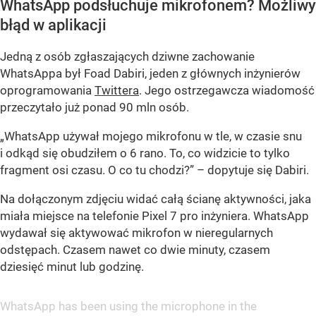
WhatsApp podsłuchuje mikrofonem? Możliwy
błąd w aplikacji
Jedną z osób zgłaszających dziwne zachowanie
WhatsAppa był Foad Dabiri, jeden z głównych inżynierów
oprogramowania
Twittera
. Jego ostrzegawcza wiadomość
przeczytało już ponad 90 mln osób.
„WhatsApp używał mojego mikrofonu w tle, w czasie snu
i odkąd się obudziłem o 6 rano. To, co widzicie to tylko
fragment osi czasu. O co tu chodzi?” – dopytuje się Dabiri.
Na dołączonym zdjęciu widać całą ścianę aktywności, jaka
miała miejsce na telefonie Pixel 7 pro inżyniera. WhatsApp
wydawał się aktywować mikrofon w nieregularnych
odstępach. Czasem nawet co dwie minuty, czasem
dziesięć minut lub godzinę.
WhatsApp has been using the microphone in the