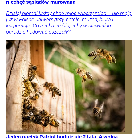
niechęć sąsiadów murowana
Dzisiaj niemal każdy chce mieć własny miód – ule mają
już w Polsce uniwersytety, hotele, muzea, biura i
korporacje. Co trzeba zrobić, żeby w niewielkim
ogrodzie hodować pszczoły?
Jeden pocisk Patriot buduje się 2 lata. A wojna