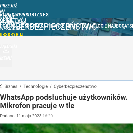
PRZEJDŹ
NA
BIZNES WPROST
STRONĘ
OPINIE
TWÓJ
GŁÓWNĄ
CYBERBEZPIECZEŃSTWO
PORTFEL
GOSPODARKA
FINANSE
FIRMY
TECHNOLOGIE
NAJBOGATSI
WPROST.PL
UBSKRYBUJ
ZALOGUJ
MENU
Biznes
/
Technologie
/
Cyberbezpieczeństwo
WhatsApp podsłuchuje użytkowników.
Mikrofon pracuje w tle
Dodano:
11
maja
2023
16:20