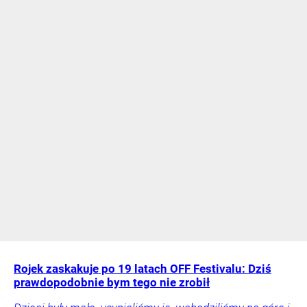
Rojek zaskakuje po 19 latach OFF Festivalu: Dziś
prawdopodobnie bym tego nie zrobił