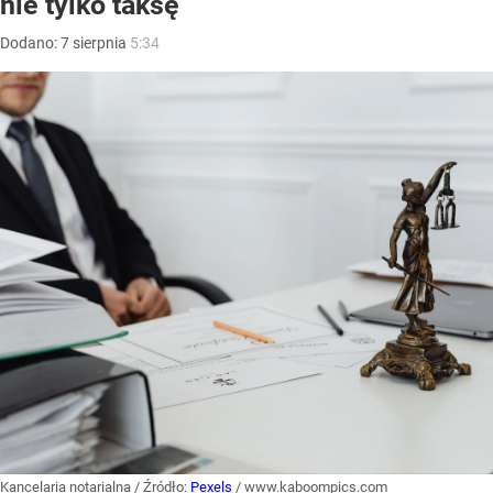
nie tylko taksę
Dodano:
7
sierpnia
5:34
Kancelaria notarialna
/ Źródło:
Pexels
/
www.kaboompics.com