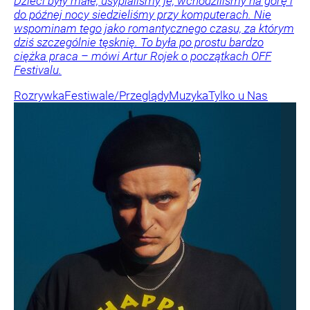
Dzieci były małe, usypialiśmy je, wchodziliśmy na górę i
do późnej nocy siedzieliśmy przy komputerach. Nie
wspominam tego jako romantycznego czasu, za którym
dziś szczególnie tęsknię. To była po prostu bardzo
ciężka praca – mówi Artur Rojek o początkach OFF
Festivalu.
Rozrywka
Festiwale/Przeglądy
Muzyka
Tylko u Nas