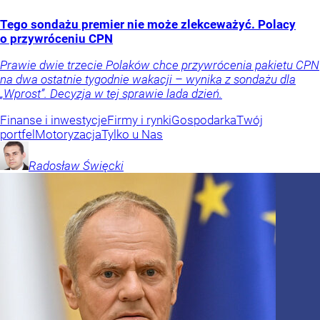
Tego sondażu premier nie może zlekceważyć. Polacy
o przywróceniu CPN
Prawie dwie trzecie Polaków chce przywrócenia pakietu CPN
na dwa ostatnie tygodnie wakacji – wynika z sondażu dla
„Wprost”. Decyzja w tej sprawie lada dzień.
Finanse i inwestycje
Firmy i rynki
Gospodarka
Twój
portfel
Motoryzacja
Tylko u Nas
Radosław
Święcki