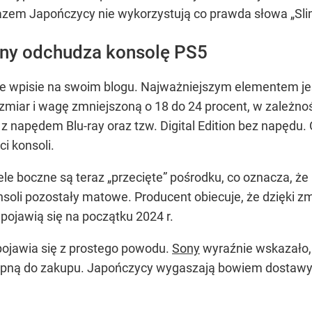
zem Japończycy nie wykorzystują co prawda słowa „Slim”
ony odchudza konsolę PS5
we wpisie na swoim blogu. Najważniejszym elementem jes
ozmiar i wagę zmniejszoną o 18 do 24 procent, w zależno
napędem Blu-ray oraz tzw. Digital Edition bez napędu. 
i konsoli.
ele boczne są teraz „przecięte” pośrodku, co oznacza, że
onsoli pozostały matowe. Producent obiecuje, że dzięki z
 pojawią się na początku 2024 r.
 pojawia się z prostego powodu.
Sony
wyraźnie wskazało, ż
tępną do zakupu. Japończycy wygaszają bowiem dostawy 