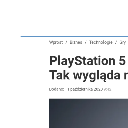
Wprost
/
Biznes
/
Technologie
/
Gry
PlayStation 5
Tak wygląda 
Dodano:
11
października
2023
9:42