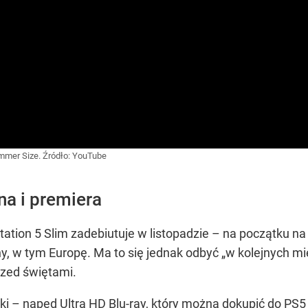
immer Size.
Źródło:
YouTube
na i premiera
tation 5 Slim zadebiutuje w listopadzie – na początku n
y, w tym Europę. Ma to się jednak odbyć „w kolejnych mie
przed świętami.
i – napęd Ultra HD Blu-ray, który można dokupić do PS5 