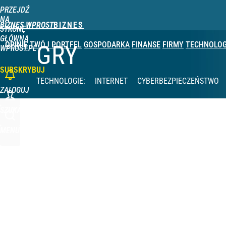
PRZEJDŹ
Udostępnij
0
Skomentuj
NA
BIZNES WPROST
STRONĘ
GŁÓWNĄ
OPINIE
TWÓJ PORTFEL
GOSPODARKA
FINANSE
FIRMY
TECHNOLOG
GRY
WPROST.PL
SUBSKRYBUJ
TECHNOLOGIE
:
INTERNET
CYBERBEZPIECZEŃSTWO
ZALOGUJ
SZUKAJ
MENU