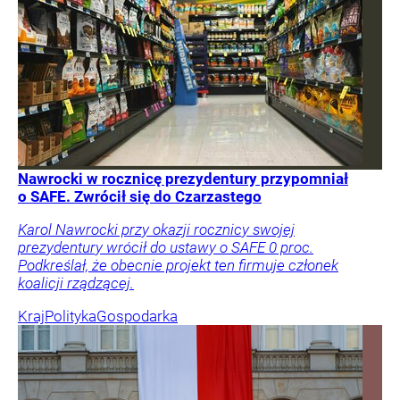
Nawrocki w rocznicę prezydentury przypomniał
o SAFE. Zwrócił się do Czarzastego
Karol Nawrocki przy okazji rocznicy swojej
prezydentury wrócił do ustawy o SAFE 0 proc.
Podkreślał, że obecnie projekt ten firmuje członek
koalicji rządzącej.
Kraj
Polityka
Gospodarka