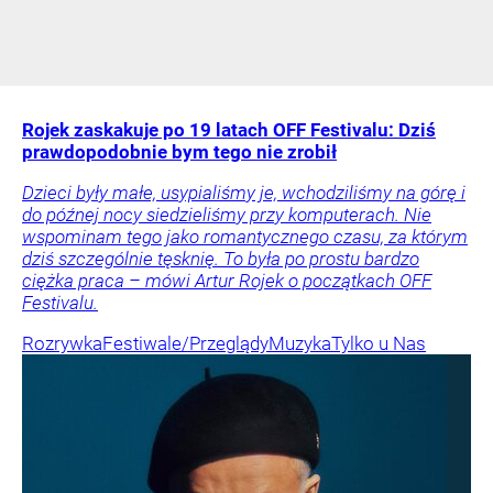
Rojek zaskakuje po 19 latach OFF Festivalu: Dziś
prawdopodobnie bym tego nie zrobił
Dzieci były małe, usypialiśmy je, wchodziliśmy na górę i
do późnej nocy siedzieliśmy przy komputerach. Nie
wspominam tego jako romantycznego czasu, za którym
dziś szczególnie tęsknię. To była po prostu bardzo
ciężka praca – mówi Artur Rojek o początkach OFF
Festivalu.
Rozrywka
Festiwale/Przeglądy
Muzyka
Tylko u Nas