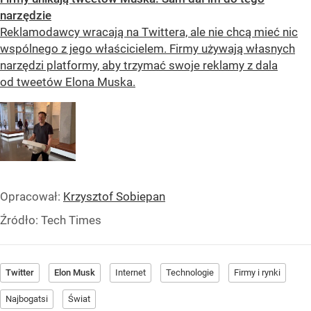
narzędzie
Reklamodawcy wracają na Twittera, ale nie chcą mieć nic
wspólnego z jego właścicielem. Firmy używają własnych
narzędzi platformy, aby trzymać swoje reklamy z dala
od tweetów Elona Muska.
Opracował:
Krzysztof Sobiepan
Źródło:
Tech Times
Twitter
Elon Musk
Internet
Technologie
Firmy i rynki
Najbogatsi
Świat