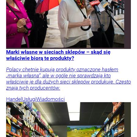
Marki własne w sieciach sklepów – skąd się
właściwie biorą te produkty?
Polacy chętnie kupują produkty oznaczone hasłem
„marka własna”, ale w ogóle nie sprawdzają kto
właściwie je dla dużych sieci sklepów produkuje. Często
znają tych producentów.
Handel
Usługi
Wiadomości