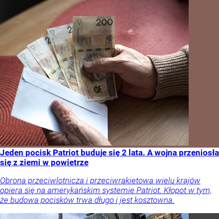
Jeden pocisk Patriot buduje się 2 lata. A wojna przeniosła
się z ziemi w powietrze
Obrona przeciwlotnicza i przeciwrakietowa wielu krajów
opiera się na amerykańskim systemie Patriot. Kłopot w tym,
że budowa pocisków trwa długo i jest kosztowna.