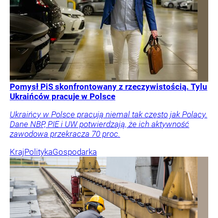
Pomysł PiS skonfrontowany z rzeczywistością. Tylu
Ukraińców pracuje w Polsce
Ukraińcy w Polsce pracują niemal tak często jak Polacy.
Dane NBP, PIE i UW potwierdzają, że ich aktywność
zawodowa przekracza 70 proc.
Kraj
Polityka
Gospodarka