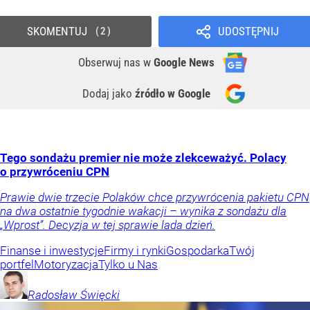
SKOMENTUJ
UDOSTĘPNIJ
2
Obserwuj nas
w
Google News
Dodaj jako
źródło w Google
Tego sondażu premier nie może zlekceważyć. Polacy
o przywróceniu CPN
Prawie dwie trzecie Polaków chce przywrócenia pakietu CPN
na dwa ostatnie tygodnie wakacji – wynika z sondażu dla
„Wprost”. Decyzja w tej sprawie lada dzień.
Finanse i inwestycje
Firmy i rynki
Gospodarka
Twój
portfel
Motoryzacja
Tylko u Nas
Radosław
Święcki