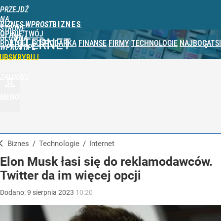
PRZEJDŹ
NA
BIZNES WPROST
STRONĘ
OPINIE
TWÓJ
GŁÓWNĄ
INTERNET
PORTFEL
GOSPODARKA
FINANSE
FIRMY
TECHNOLOGIE
NAJBOGATSI
WPROST.PL
UBSKRYBUJ
ZALOGUJ
MENU
Biznes
/
Technologie
/
Internet
Elon Musk łasi się do reklamodawców.
Twitter da im więcej opcji
Dodano:
9
sierpnia
2023
10:20