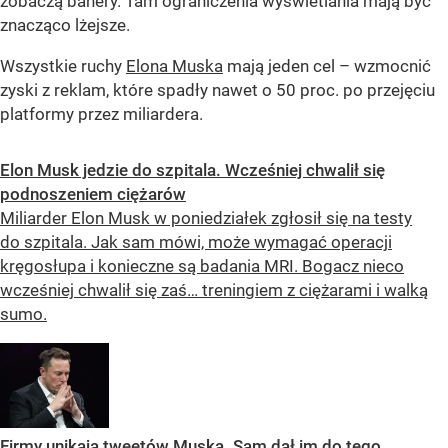
zobaczą banery. Tam ograniczenia wyświetlania mają być
znacząco lżejsze.
Wszystkie ruchy
Elona Muska
mają jeden cel – wzmocnić
zyski z reklam, które spadły nawet o 50 proc. po przejęciu
platformy przez miliardera.
Elon Musk jedzie do szpitala. Wcześniej chwalił się
podnoszeniem ciężarów
Miliarder Elon Musk w poniedziałek zgłosił się na testy
do szpitala. Jak sam mówi, może wymagać operacji
kręgosłupa i konieczne są badania MRI. Bogacz nieco
wcześniej chwalił się zaś… treningiem z ciężarami i walką
sumo.
Firmy unikają tweetów Muska. Sam dał im do tego