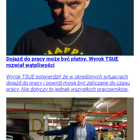
Dojazd do pracy może być płatny. Wyrok TSUE
rozwiał wątpliwości
Wyrok TSUE potwierdził, że w określonych sytuacjach
dojazd do pracy i powrót mogą być zaliczane do czasu
pracy. Nie dotyczy to jednak wszystkich pracowników.