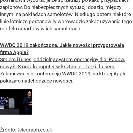
zapłonów. Do niebezpiecznych sytuacji doszło, między
innymi na pokładach samolotów. Niedługo potem niektóre
linie lotnicze postanowiły wprowadzić zakaz używania tego
modelu smarfony w ich samolotach.
WWDC 2019 zakończone. Jakie nowości przygotowała
firma Apple?
Śmierć iTunes, oddzielny system operacyjny dla iPadów,
nowy iOS oraz komputer w kształcie... tarki do sera.
Zakończyła się konferencja WWDC 2019, na której Apple
pokazało nadchodzące nowości.
Źródło:
telegraph.co.uk