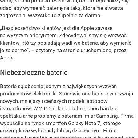
wadę, strona poda adres serwisu, do którego należy się
udać, aby wymienić baterię na taką, która nie stwarza
zagrożenia. Wszystko to zupełnie za darmo.
„Bezpieczeństwo klientów jest dla Apple zawsze
najwyższym priorytetem. Zdecydowaliśmy się wezwać
klientów, którzy posiadają wadliwe baterie, aby wymienić
je za darmo”.
– czytamy na stronie uruchomionej przez
Apple.
Niebezpieczne baterie
Baterie są obecnie jednym z największych wyzwań
producentów elektroniki. Stanowią one barierę w rozwoju
nowych, mniejszy i cieńszych modeli laptopów
i smartfonów. W 2016 roku podobne, choć bardziej
spektakularne problemy z bateriami miał Samsung. Firma
wypuściła na rynek smartfon Galaxy Note 7, którego
egzemplarze wybuchały lub wydzielały dym. Firma
postanowił wycofać je ze sprzedaży po kilku przypadkach