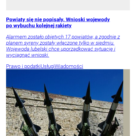
Powiaty się nie popisały. Wnioski wojewody
po wybuchu kolejnej rakiety
Alarmem zostało objętych 17 powiatów, a zgodnie z
planem syreny zostały włączone tylko w siedmiu.
Wojewoda lubelski chce uporządkować sytuację i
wyciągnąć wnioski.
Prawo i podatki
Usługi
Wiadomości