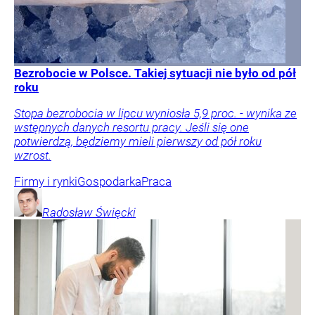
Bezrobocie w Polsce. Takiej sytuacji nie było od pół
roku
Stopa bezrobocia w lipcu wyniosła 5,9 proc. - wynika ze
wstępnych danych resortu pracy. Jeśli się one
potwierdzą, będziemy mieli pierwszy od pół roku
wzrost.
Firmy i rynki
Gospodarka
Praca
Radosław
Święcki