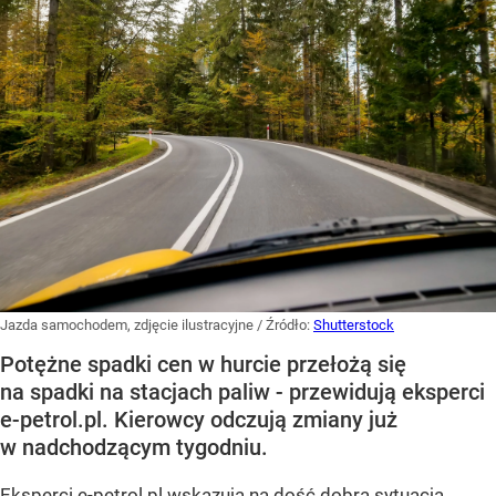
Jazda samochodem, zdjęcie ilustracyjne
/ Źródło:
Shutterstock
Potężne spadki cen w hurcie przełożą się
na spadki na stacjach paliw - przewidują eksperci
e-petrol.pl. Kierowcy odczują zmiany już
w nadchodzącym tygodniu.
Eksperci e-petrol.pl wskazują na dość dobrą sytuacją