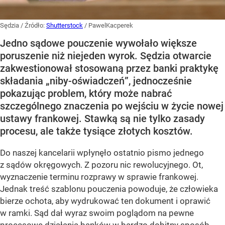
Sędzia
/ Źródło:
Shutterstock
/
PawelKacperek
Jedno sądowe pouczenie wywołało większe
poruszenie niż niejeden wyrok. Sędzia otwarcie
zakwestionował stosowaną przez banki praktykę
składania „niby-oświadczeń”, jednocześnie
pokazując problem, który może nabrać
szczególnego znaczenia po wejściu w życie nowej
ustawy frankowej. Stawką są nie tylko zasady
procesu, ale także tysiące złotych kosztów.
Do naszej kancelarii wpłynęło ostatnio pismo jednego
z sądów okręgowych. Z pozoru nic rewolucyjnego. Ot,
wyznaczenie terminu rozprawy w sprawie frankowej.
Jednak treść szablonu pouczenia powoduje, że człowieka
bierze ochota, aby wydrukować ten dokument i oprawić
w ramki. Sąd dał wyraz swoim poglądom na pewne
procesowe działania banków w bardzo dobitny sposób.