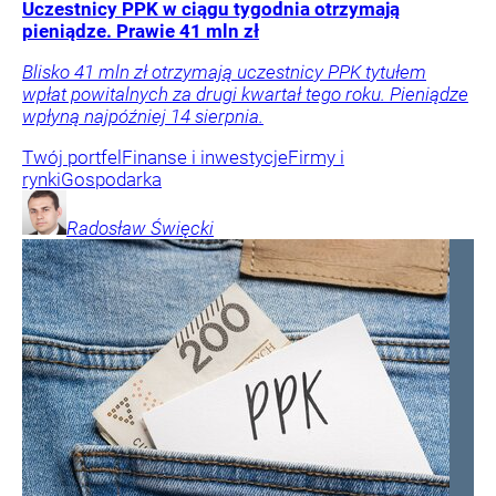
Uczestnicy PPK w ciągu tygodnia otrzymają
pieniądze. Prawie 41 mln zł
Blisko 41 mln zł otrzymają uczestnicy PPK tytułem
wpłat powitalnych za drugi kwartał tego roku. Pieniądze
wpłyną najpóźniej 14 sierpnia.
Twój portfel
Finanse i inwestycje
Firmy i
rynki
Gospodarka
Radosław
Święcki