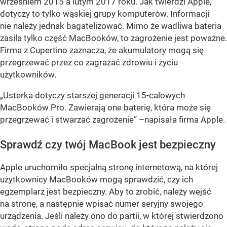
wrześniem 2015 a lutym 2017 roku. Jak twierdzi Apple,
dotyczy to tylko wąskiej grupy komputerów. Informacji
nie należy jednak bagatelizować. Mimo że wadliwa bateria
zasila tylko część MacBooków, to zagrożenie jest poważne.
Firma z Cupertino zaznacza, że akumulatory mogą się
przegrzewać przez co zagrażać zdrowiu i życiu
użytkowników.
„Usterka dotyczy starszej generacji 15-calowych
MacBooków Pro. Zawierają one baterię, która może się
przegrzewać i stwarzać zagrożenie”
–napisała firma Apple.
Sprawdź czy twój MacBook jest bezpieczny
Apple uruchomiło
specjalną stronę internetową
, na której
użytkownicy MacBooków mogą sprawdzić, czy ich
egzemplarz jest bezpieczny. Aby to zrobić, należy wejść
na stronę, a następnie wpisać numer seryjny swojego
urządzenia. Jeśli należy ono do partii, w której stwierdzono