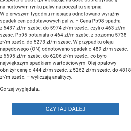
na hurtowym rynku paliw na początku sierpnia.
W pierwszym tygodniu miesiąca odnotowano wyraźny
spadek cen podstawowych paliw. –
Cena Pb98 spadła
z 6437 zł/m sześc. do 5974 zł/m sześc., czyli o 463 zł/m
sześc. Pb95 potaniała o 464 zł/m sześc. z poziomu 5738
zł/m sześc. do 5273 zł/m sześc. W przypadku oleju
napędowego (ON) odnotowano spadek o 489 zł/m sześc.
z 6695 zł/m sześc. do 6206 zł/m sześc., co było
największym spadkiem wartościowym. Olej opałowy
obniżył cenę o 444 zł/m sześc. z 5262 zł/m sześc. do 4818
zł/m sześc.
– wyliczają analitycy.
Gorzej wyglądała...
CZYTAJ DALEJ