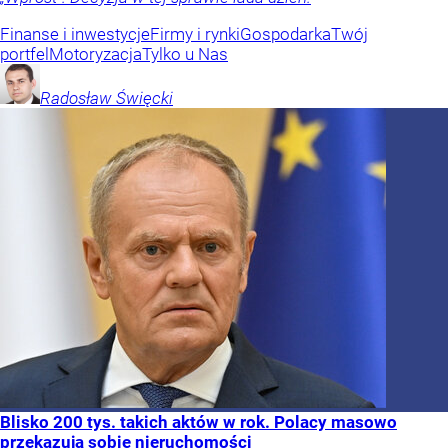
Finanse i inwestycje
Firmy i rynki
Gospodarka
Twój
portfel
Motoryzacja
Tylko u Nas
Radosław
Święcki
Blisko 200 tys. takich aktów w rok. Polacy masowo
przekazują sobie nieruchomości