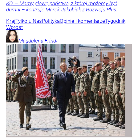
KO. – Mamy głowę państwa, z której możemy być
dumni – kontruje Marek Jakubiak z Rozwoju Plus.
Kraj
Tylko u Nas
Polityka
Opinie i komentarze
Tygodnik
Wprost
Magdalena
Frindt