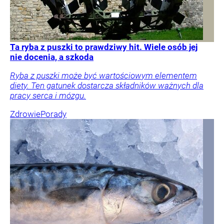
Ta ryba z puszki to prawdziwy hit. Wiele osób jej
nie docenia, a szkoda
Ryba z puszki może być wartościowym elementem
diety. Ten gatunek dostarcza składników ważnych dla
pracy serca i mózgu.
Zdrowie
Porady