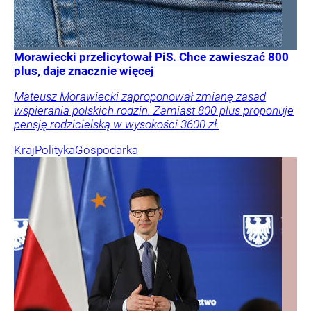
Morawiecki przelicytował PiS. Chce zawieszać 800
plus, daje znacznie więcej
Mateusz Morawiecki zaproponował zmianę zasad
wspierania polskich rodzin. Zamiast 800 plus proponuje
pensję rodzicielską w wysokości 3600 zł.
Kraj
Polityka
Gospodarka