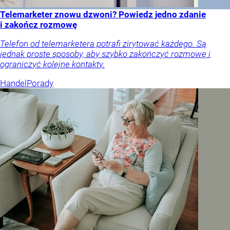
Telemarketer znowu dzwoni? Powiedz jedno zdanie
i zakończ rozmowę
Telefon od telemarketera potrafi zirytować każdego. Są
jednak proste sposoby, aby szybko zakończyć rozmowę i
ograniczyć kolejne kontakty.
Handel
Porady