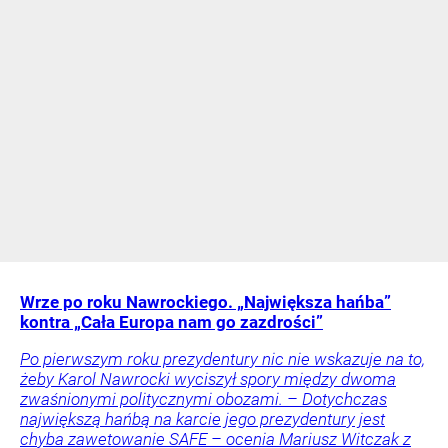
Wrze po roku Nawrockiego. „Największa hańba”
kontra „Cała Europa nam go zazdrości”
Po pierwszym roku prezydentury nic nie wskazuje na to,
żeby Karol Nawrocki wyciszył spory między dwoma
zwaśnionymi politycznymi obozami. – Dotychczas
największą hańbą na karcie jego prezydentury jest
chyba zawetowanie SAFE – ocenia Mariusz Witczak z